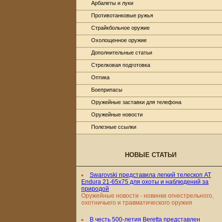
Арбалеты и луки
Противотанковые ружья
Страйкбольное оружие
Охолощенное оружие
Дополнительные статьи
Стрелковая подготовка
Оптика
Боеприпасы
Оружейные заставки для телефона
Оружейные новости
Полезные ссылки
НОВЫЕ СТАТЬИ
Swarovski представила легкий телескоп AT
Endura 21-65x75 для охоты и наблюдений за
природой
Оружейные новости - новинки огнестрельного,
охотничьего и травматического оружия
В честь 500-летия Beretta представлен