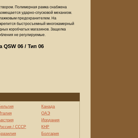
атвором. Полимерная рамка снабжена
змещается ударно-спусковой механизм.
флажковым предохранителем. На
ю крепится быстросъемный многокамерный
дных коробчатых магазинов. Защелка
обления не регулируемые.
 QSW 06 / Тип 06
Бельгия
Канада
Италия
ОАЭ
Австрия
Иордания
Россия / СССР
КНР
Бразилия
Болгария