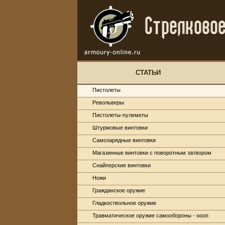
СТАТЬИ
Пистолеты
Револьверы
Пистолеты-пулеметы
Штурмовые винтовки
Самозарядные винтовки
Магазинные винтовки с поворотным затвором
Снайперские винтовки
Ножи
Гражданское оружие
Гладкоствольное оружие
Травматическое оружие самообороны - оооп