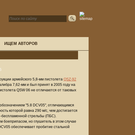
ИЩЕМ АВТОРОВ
рукции армейского 5,8-мм пистолета
QSZ-92
алибра 7,62-мм и был принят в 2005 году на
истолета QSW 06 не отличаются от таковых
обозначением "5.8 DCV05", отличающимся
ость которой равна 290 м/с, чем достигается
о-беспламенной стрельбы (ПБС).
м боеприпасом, но глушитель в этом случае
8 DCV05 обеспечивает пробитие стальной