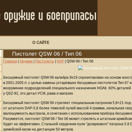
О САЙТЕ
Пистолет QSW 06 / Тип 06
Главная
|
Оружие
|
Пистолеты
|
КНР
|
QSW 06 / Тип 06
Бесшумный пистолет QSW 06 калибра 9х19 спроектирован на основе конст
в 2001-2005 гг. с целью замены устаревших бесшумных пистолетов Тип 67 к
вооружение подразделений специального назначения НОАК. 60% деталей 
у QSZ-92, это детал УСМ, рама и магазин.
Бесшумный пистолет QSW 06 стреляет специальным патроном 5,8×21 под 
от штатного DAP-5,8 более тяжелой пулей массой 4 грамма, начальная скор
малошумность выстрела, в сочетании с использованием прибора бесшумн
Разумеется, пистолет QSW 06 / Тип 06 может стрелять и штатным армейски
будет не эффективен. Стальной сердечник пули "дозвукового" патрона 5.
армейской каски на дистанции 50 метров.