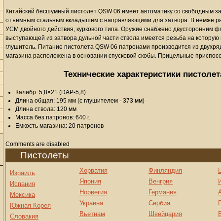
Китайский бесшумный пистолет QSW 06 имеет автоматику со свободным з
отъемным стальным вкладышем с направляющими для затвора. В немже ра
УСМ двойного действия, куркового типа. Оружие снабжено двусторонним 
выступающей из затвора дульной части ствола имеется резьба на котору
глушитель. Питание пистолета QSW 06 патронами производится из двухря
магазина расположена в основании спусковой скобы. Прицельные приспос
Технические характеристики пистолета
Калибр: 5,8×21 (DAP-5,8)
Длина общая: 195 мм (с глушителем - 373 мм)
Длина ствола: 120 мм
Масса без патронов: 640 г.
Емкость магазина: 20 патронов
Comments are disabled
Пистолеты
Хорватия
Финляндия
Израиль
Япония
Венгрия
Испания
Норвегия
Германия
Мексика
Украина
Сербия
Южная Корея
Вьетнам
Швейцария
Словакия