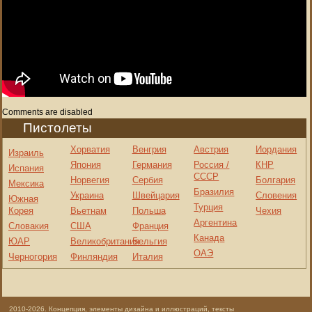
Comments are disabled
Пистолеты
Хорватия
Венгрия
Австрия
Иордания
Израиль
Япония
Германия
Россия /
КНР
Испания
СССР
Норвегия
Сербия
Болгария
Мексика
Бразилия
Украина
Швейцария
Словения
Южная
Турция
Корея
Вьетнам
Польша
Чехия
Аргентина
Словакия
США
Франция
Канада
ЮАР
Великобритания
Бельгия
ОАЭ
Черногория
Финляндия
Италия
2010-2026. Концепция, элементы дизайна и иллюстраций, тексты