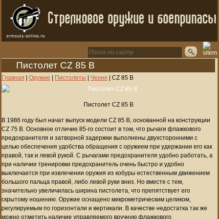
Пистолет CZ 85 B
Главная
|
Оружие
|
Пистолеты
|
Чехия
|
CZ 85 B
Пистолет CZ 85 B
В 1986 году был начат выпуск модели CZ 85 B, основанной на конструкции
CZ 75 B. Основное отличие 85-го состоит в том, что рычаги флажкового
предохранителя и затворной задержки выполнены двухсторонними с
целью обеспечения удобства обращения с оружием при удержании его как
правой, так и левой рукой. С рычагами предохранителя удобно работать, а
при наличии тренировки предохранитель очень быстро и удобно
выключается при извлечении оружия из кобуры естественным движением
большого пальца правой, либо левой руки вниз. Но вместе с тем,
значительно увеличилась ширина пистолета, что препятствует его
скрытому ношению. Оружие оснащено микрометрическим целиком,
регулируемым по горизонтали и вертикали. В качестве недостатка так же
можно отметить наличие управляемого вручную флажкового