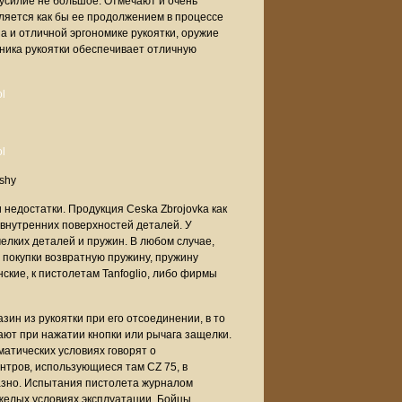
о усилие не большое. Отмечают и очень
вляется как бы ее продолжением в процессе
а и отличной эргономике рукоятки, оружие
ьника рукоятки обеспечивает отличную
shy
недостатки. Продукция Ceska Zbrojovka как
 внутренних поверхностей деталей. У
лких деталей и пружин. В любом случае,
покупки возвратную пружину, пружину
кие, к пистолетам Tanfoglio, либо фирмы
ин из рукоятки при его отсоединении, в то
ют при нажатии кнопки или рычага защелки.
матических условиях говорят о
ентров, использующиеся там CZ 75, в
казно. Испытания пистолета журналом
желых условиях эксплуатации. Бойцы