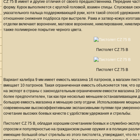
CZ 75 B имеет и другие отличия от своего предшественника. Передние час
форму. Курок выполняется с круглой головкой, взамен спицы. Спусковая с
указательного пальца поддерживающей руки, хотя такой способ удержания
отношении снижения подброса при выстреле. Рама и затвор-кожух изготав
отделки включают воронение, матовое воронение, никелирование, никелир
также полимерное покрытие черного цвета.
Пистолет CZ 75 B
Пистолет CZ 75 B
Вариант калибра 9 мм имеет емкость магазина 16 патронов, а магазин пис
вмещает 10 патронов. Такая ограниченная емкость объясняется тем, что о
на экспорт в страны с законодательным ограничением емкости магазина 1
более предпочтителен, так как при несколько меньшем останавливающем д
большую емкость магазина и меньшую силу отдачи. Использование мощных
современными высокоэффективными экспансивными пулями при умеренной
сочетание высоких боевых качеств с удобством удержания и стрельбы.
Пистолет CZ 75 B, обладая хорошим сочетанием боевых и служебно-эксплу
спросом и популярностью на гражданском рынке оружия и в полиции разли
имеющие большой опыт стрельбы из этого пистолета, утверждают, что по 