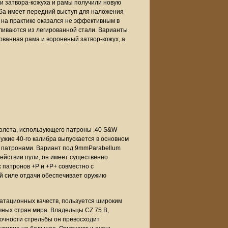
ти затвора-кожуха и рамы получили новую
коба имеет передний выступ для наложения
 на практике оказался не эффективным в
ливаются из легированной стали. Варианты
ованная рама и вороненый затвор-кожух, а
толета, использующего патроны .40 S&W
ружие 40-го калибра выпускается в основном
0 патронами. Вариант под 9mmParabellum
ействии пули, он имеет существенно
 патронов +P и +P+ совместно с
 силе отдачи обеспечивает оружию
атационных качеств, пользуется широким
чных стран мира. Владельцы CZ 75 B,
точности стрельбы он превосходит