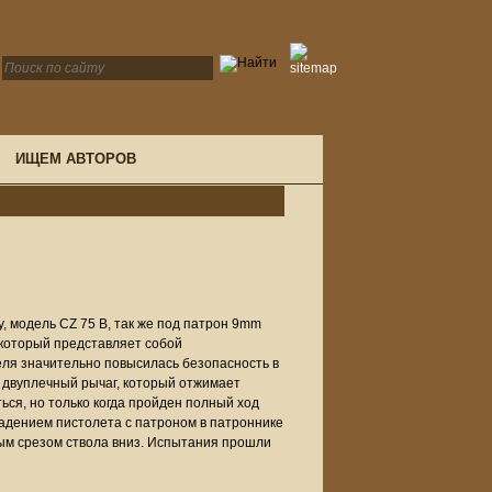
ИЩЕМ АВТОРОВ
, модель CZ 75 B, так же под патрон 9mm
 который представляет собой
еля значительно повысилась безопасность в
т двуплечный рычаг, который отжимает
ься, но только когда пройден полный ход
адением пистолета с патроном в патроннике
ным срезом ствола вниз. Испытания прошли