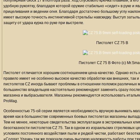
популярный Glock 17 в полтора раза. Ход спускового крючка плавный, а ег
удобную рукоятку, благодаря которой оружие стабильно «сидит» в руке и я
прицеливания и ведении огня. Благодаря достаточно большому углу наклон
имеет высокую точность инстинктивной стрельбы навскидку. Выступ затыл
защиту от удара курка по руке при выстреле.
Пистолет CZ 75 B
Пистолет CZ 75 B Фото (c) Mr.Sma
Пистолет отличается хорошим соотношением цена-качество. Однако есть и 
правило имеет не особенно высокое качество обработки как внешних, так и
пистолетов CZ иногда бывают проблемы в отношении поломок различных ме
большинство владельцев настоятельно рекомендуют заменить сразу после 
магазина и выбрасывателя. Магазины рекомендуется использовать итальянс
ProMag.
Особенностью 75-ой серии является необходимость вручную вынимать магаз
время как в большинстве современных боевых пистолетах магазины выпада
Тем не менее, некоторые свидетельства эксплуатации в экстремальных кли
безотказности пистолетов CZ 75. Так в одном из израильских стрелковых ц
условиях постоянного воздействия пыли и редкой чистки, работают безот
«Солдат Удачи» так же показали очень высокую надежность работы при тя