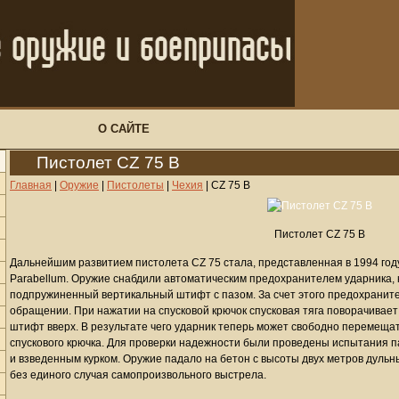
О САЙТЕ
Пистолет CZ 75 B
Главная
|
Оружие
|
Пистолеты
|
Чехия
|
CZ 75 B
Пистолет CZ 75 B
Дальнейшим развитием пистолета CZ 75 стала, представленная в 1994 году
Parabellum. Оружие снабдили автоматическим предохранителем ударника,
подпружиненный вертикальный штифт с пазом. За счет этого предохранит
обращении. При нажатии на спусковой крючок спусковая тяга поворачивае
штифт вверх. В результате чего ударник теперь может свободно перемещат
спускового крючка. Для проверки надежности были проведены испытания п
и взведенным курком. Оружие падало на бетон с высоты двух метров дуль
без единого случая самопроизвольного выстрела.