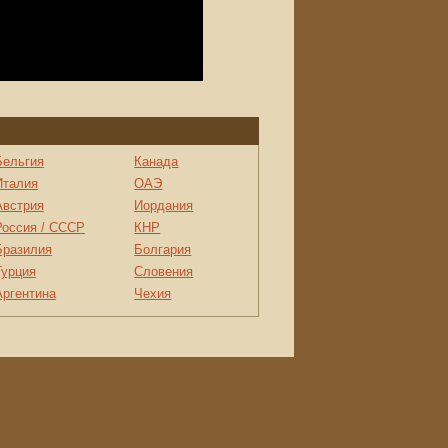
Бельгия
Канада
Италия
ОАЭ
Австрия
Иордания
Россия / СССР
КНР
Бразилия
Болгария
Турция
Словения
Аргентина
Чехия