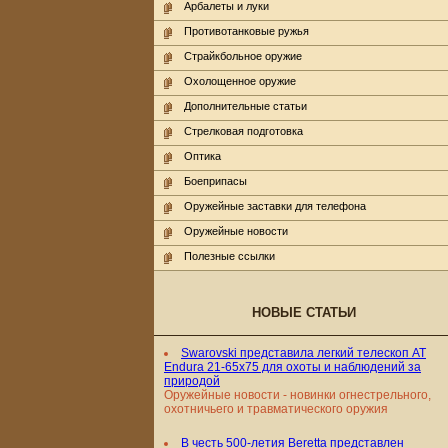
Арбалеты и луки
Противотанковые ружья
Страйкбольное оружие
Охолощенное оружие
Дополнительные статьи
Стрелковая подготовка
Оптика
Боеприпасы
Оружейные заставки для телефона
Оружейные новости
Полезные ссылки
НОВЫЕ СТАТЬИ
Swarovski представила легкий телескоп AT
Endura 21-65x75 для охоты и наблюдений за
природой
Оружейные новости - новинки огнестрельного,
охотничьего и травматического оружия
В честь 500-летия Beretta представлен