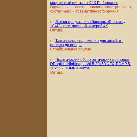
спортивный пистолет 94X Performance
Оружейные новости - новинки огнестрельного,
охотничьего и травматического оружия
Steiner представила бинокль eDiscovery
10x42 со встроенной камерой 4K
Оптика
Тактическое снаряжение для airsoft: от
новичка до профи
Страйкбольное оружие
Практический обзор оптических прицелов
DDoptics: Nighteagle V6 5-30x50 NFX, DDMP 5-
30x56 и DDMP 4-40x50
Оптика