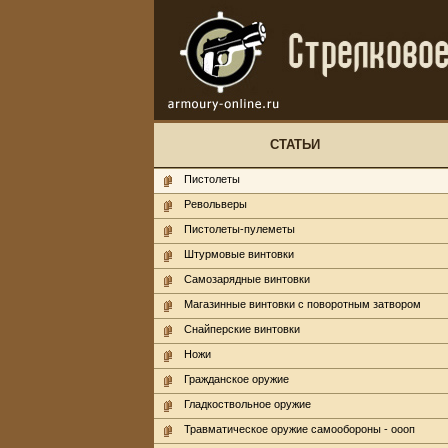
СТАТЬИ
Пистолеты
Револьверы
Пистолеты-пулеметы
Штурмовые винтовки
Самозарядные винтовки
Магазинные винтовки с поворотным затвором
Снайперские винтовки
Ножи
Гражданское оружие
Гладкоствольное оружие
Травматическое оружие самообороны - оооп