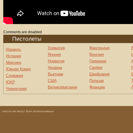
Comments are disabled
Пистолеты
Хорватия
Финляндия
Израиль
Япония
Венгрия
Испания
Норвегия
Германия
Мексика
Украина
Сербия
Южная Корея
Вьетнам
Швейцария
Словакия
США
Польша
ЮАР
Великобритания
Франция
Черногория
 тексты не могут быть использованы