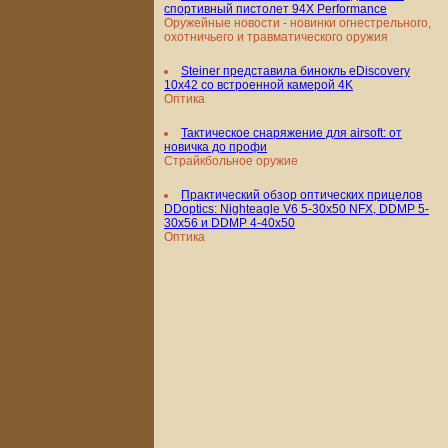
спортивный пистолет 94X Performance
Оружейные новости - новинки огнестрельного,
охотничьего и травматического оружия
Steiner представила бинокль eDiscovery
10x42 со встроенной камерой 4K
Оптика
Тактическое снаряжение для airsoft: от
новичка до профи
Страйкбольное оружие
Практический обзор оптических прицелов
DDoptics: Nighteagle V6 5-30x50 NFX, DDMP 5-
30x56 и DDMP 4-40x50
Оптика