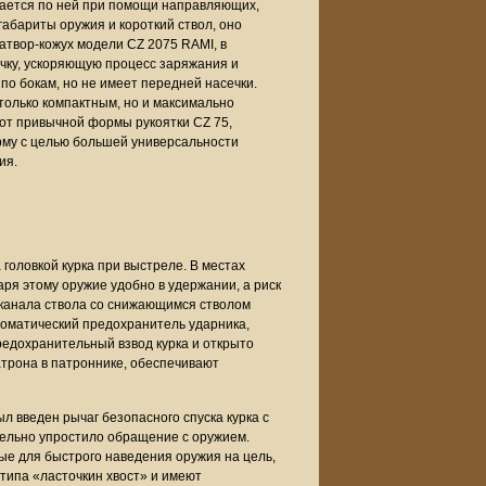
щается по ней при помощи направляющих,
габариты оружия и короткий ствол, оно
атвор-кожух модели CZ 2075 RAMI, в
ечку, ускоряющую процесс заряжания и
по бокам, но не имеет передней насечки.
 только компактным, но и максимально
е от привычной формы рукоятки CZ 75,
рму с целью большей универсальности
ия.
головкой курка при выстреле. В местах
аря этому оружие удобно в удержании, а риск
канала ствола со снижающимся стволом
томатический предохранитель ударника,
едохранительный взвод курка и открыто
трона в патроннике, обеспечивают
л введен рычаг безопасного спуска курка с
тельно упростило обращение с оружием.
е для быстрого наведения оружия на цель,
 типа «ласточкин хвост» и имеют