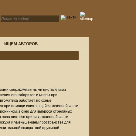
ИЩЕМ АВТОРОВ
йшими сверхкомпактными пистолетами
шения его габаритов и массы при
втоматика работает по схеме
тся при помощи снижающейся казенной части
ронником, в окно для выброса стреляных
о паза нижнего прилива казенной части
-кожуха и уменьшением пространства для
олнительной возвратной пружиной.