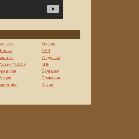
Бельгия
Канада
Италия
ОАЭ
Австрия
Иордания
Россия / СССР
КНР
Бразилия
Болгария
Турция
Словения
Аргентина
Чехия