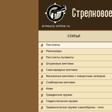
СТАТЬИ
Пистолеты
Револьверы
Пистолеты-пулеметы
Штурмовые винтовки
Самозарядные винтовки
Магазинные винтовки с поворотным затвором
Снайперские винтовки
Ножи
Гражданское оружие
Гладкоствольное оружие
Травматическое оружие самообороны - оооп