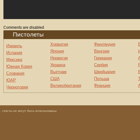
Comments are disabled
Пистолеты
Хорватия
Финляндия
Израиль
Япония
Венгрия
Испания
Норвегия
Германия
Мексика
Украина
Сербия
Южная Корея
Вьетнам
Швейцария
Словакия
США
Польша
ЮАР
Великобритания
Франция
Черногория
 тексты не могут быть использованы