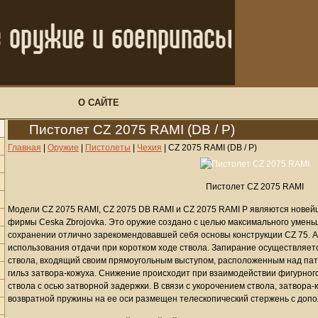
О САЙТЕ
Пистолет CZ 2075 RAMI (DB / P)
Главная
|
Оружие
|
Пистолеты
|
Чехия
|
CZ 2075 RAMI (DB / P)
Пистолет CZ 2075 RAMI
Модели CZ 2075 RAMI, CZ 2075 DB RAMI и CZ 2075 RAMI P являются нове
фирмы Ceska Zbrojovka. Это оружие создано с целью максимального умень
сохранении отлично зарекомендовавшей себя основы конструкции CZ 75. А
использования отдачи при коротком ходе ствола. Запирание осуществляе
ствола, входящий своим прямоугольным выступом, расположенным над пат
гильз затвора-кожуха. Снижение происходит при взаимодействии фигурног
ствола с осью затворной задержки. В связи с укорочением ствола, затвора
возвратной пружины на ее оси размещен телескопический стержень с доп