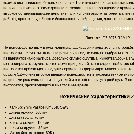
возможность введения боковых поправок. Практически единственным скол
наличие флажкового предохранителя, усложняющего обращение с оружием
высокое останавливающее действие пули используемого патрона; малые г
работы; простота, удобство и безопасность в обращении; достаточно высок
Пистолет CZ 2075 RAMI P
По непосредственным впечатлениям владельцев и имевших опыт стрельбы 
пистолеты, не смотря на малые размеры и вес, не сильно подбрасывает при
из вариантов 40-го калибра, довольно сильно ощутима. Рукоятка удобна в
контролировать оружие, как во время прицельной, так и скоростной стрель
пистолетов производства ведущих оружейных фирм мира. Качество изготов
оружия CZ – очень высокое внешних поверхностей и посредственное внут
патронами различных производителей и разной конфигурацией пуль. В цел
пистолетов, производящихся в настоящее время.
Технические характеристики 
Калибр: 9mm Parabellum / .40 S&W
Длина оружия: 168 мм
Длина ствола: 76 мм
Высота оружия: 120 мм
Ширина оружия: 32 мм
Масса без патронов: 695 г.