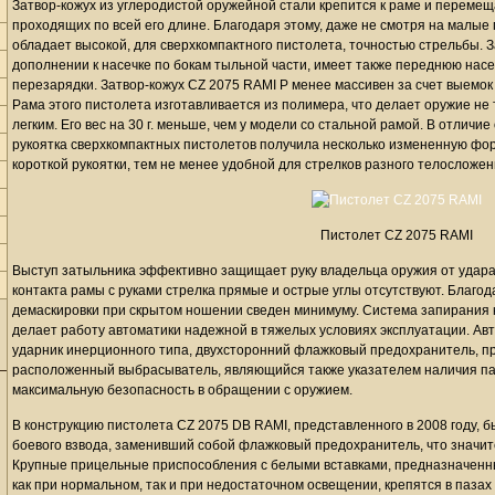
Затвор-кожух из углеродистой оружейной стали крепится к раме и переме
проходящих по всей его длине. Благодаря этому, даже не смотря на малые 
обладает высокой, для сверхкомпактного пистолета, точностью стрельбы. З
дополнении к насечке по бокам тыльной части, имеет также переднюю нас
перезарядки. Затвор-кожух CZ 2075 RAMI P менее массивен за счет выемок 
Рама этого пистолета изготавливается из полимера, что делает оружие не
легким. Его вес на 30 г. меньше, чем у модели со стальной рамой. В отличи
рукоятка сверхкомпактных пистолетов получила несколько измененную фо
короткой рукоятки, тем не менее удобной для стрелков разного телосложен
Пистолет CZ 2075 RAMI
Выступ затыльника эффективно защищает руку владельца оружия от удара 
контакта рамы с руками стрелка прямые и острые углы отсутствуют. Благод
демаскировки при скрытом ношении сведен минимуму. Система запирания 
делает работу автоматики надежной в тяжелых условиях эксплуатации. Ав
ударник инерционного типа, двухсторонний флажковый предохранитель, пр
расположенный выбрасыватель, являющийся также указателем наличия па
максимальную безопасность в обращении с оружием.
В конструкцию пистолета CZ 2075 DB RAMI, представленного в 2008 году, бы
боевого взвода, заменивший собой флажковый предохранитель, что значи
Крупные прицельные приспособления с белыми вставками, предназначенны
как при нормальном, так и при недостаточном освещении, крепятся в пазах