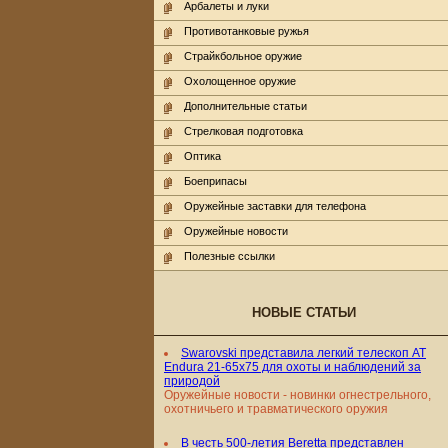
Арбалеты и луки
Противотанковые ружья
Страйкбольное оружие
Охолощенное оружие
Дополнительные статьи
Стрелковая подготовка
Оптика
Боеприпасы
Оружейные заставки для телефона
Оружейные новости
Полезные ссылки
НОВЫЕ СТАТЬИ
Swarovski представила легкий телескоп AT
Endura 21-65x75 для охоты и наблюдений за
природой
Оружейные новости - новинки огнестрельного,
охотничьего и травматического оружия
В честь 500-летия Beretta представлен