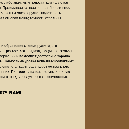
ько-либо значимым недостатком является
. Преимущества: постоянная боеготовность;
абариты и масса оружия; надежность
ая огневая мощь; точность стрельбы.
и обращения с этим оружием, эти
 стрельбе. Хотя отдача, в случае стрельбы
 удержании и позволяет достаточно хорошо
бы. Точность на уровне новейших компактных
ления стандартно для короткоствольного
ренних. Пистолеты надежно функционируют с
ом, это одни из лучших сверхкомпактных
2075 RAMI