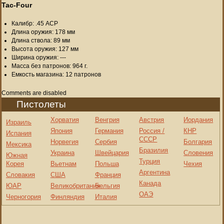
Tac-Four
Калибр: .45 ACP
Длина оружия: 178 мм
Длина ствола: 89 мм
Высота оружия: 127 мм
Ширина оружия: ---
Масса без патронов: 964 г.
Емкость магазина: 12 патронов
Comments are disabled
Пистолеты
Хорватия
Венгрия
Австрия
Иордания
Израиль
Япония
Германия
Россия /
КНР
Испания
СССР
Норвегия
Сербия
Болгария
Мексика
Бразилия
Украина
Швейцария
Словения
Южная
Турция
Корея
Вьетнам
Польша
Чехия
Аргентина
Словакия
США
Франция
Канада
ЮАР
Великобритания
Бельгия
ОАЭ
Черногория
Финляндия
Италия