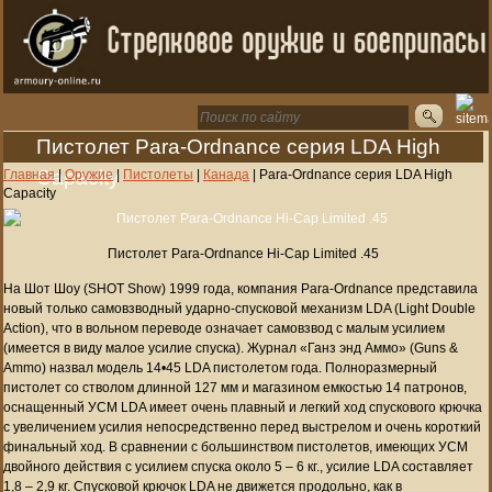
Пистолет Para-Ordnance серия LDA High
Capacity
Главная
|
Оружие
|
Пистолеты
|
Канада
|
Para-Ordnance серия LDA High
Capacity
Пистолет Para-Ordnance Hi-Cap Limited .45
На Шот Шоу (SHOT Show) 1999 года, компания Para-Ordnance представила
новый только самовзводный ударно-спусковой механизм LDA (Light Double
Action), что в вольном переводе означает самовзвод с малым усилием
(имеется в виду малое усилие спуска). Журнал «Ганз энд Аммо» (Guns &
Ammo) назвал модель 14•45 LDA пистолетом года. Полноразмерный
пистолет со стволом длинной 127 мм и магазином емкостью 14 патронов,
оснащенный УСМ LDA имеет очень плавный и легкий ход спускового крючка
с увеличением усилия непосредственно перед выстрелом и очень короткий
финальный ход. В сравнении с большинством пистолетов, имеющих УСМ
двойного действия с усилием спуска около 5 – 6 кг., усилие LDA составляет
1,8 – 2,9 кг. Спусковой крючок LDA не движется продольно, как в