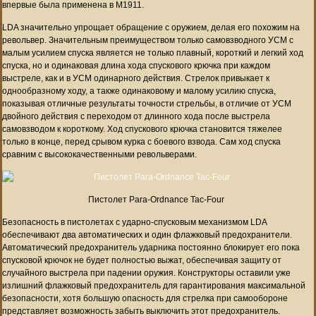
впервые была применена в M1911.
LDA значительно упрощает обращение с оружием, делая его похожим на
револьвер. Значительным преимуществом только самовзводного УСМ с
малым усилием спуска является не только плавный, короткий и легкий ход
спуска, но и одинаковая длина хода спускового крючка при каждом
выстреле, как и в УСМ одинарного действия. Стрелок привыкает к
однообразному ходу, а также одинаковому и малому усилию спуска,
показывая отличные результаты точности стрельбы, в отличие от УСМ
двойного действия с переходом от длинного хода после выстрела
самовзводом к короткому. Ход спускового крючка становится тяжелее
только в конце, перед срывом курка с боевого взвода. Сам ход спуска
сравним с высококачественными револьверами.
Пистолет Para-Ordnance Tac-Four
Безопасность в пистолетах с ударно-спусковым механизмом LDA
обеспечивают два автоматических и один флажковый предохранители.
Автоматический предохранитель ударника постоянно блокирует его пока
спусковой крючок не будет полностью выжат, обеспечивая защиту от
случайного выстрела при падении оружия. Конструкторы оставили уже
излишний флажковый предохранитель для гарантирования максимальной
безопасности, хотя большую опасность для стрелка при самообороне
представляет возможность забыть выключить этот предохранитель.