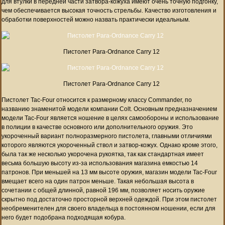
для втулки в передней части затвора-кожуха имеют очень точную подгонку,
чем обеспечивается высокая точность стрельбы. Качество изготовления и
обработки поверхностей можно назвать практически идеальным.
Пистолет Para-Ordnance Carry 12
Пистолет Para-Ordnance Carry 12
Пистолет Tac-Four относится к размерному классу Commander, по
названию знаменитой модели компании Colt. Основным предназначением
модели Tac-Four является ношение в целях самообороны и использование
в полиции в качестве основного или дополнительного оружия. Это
укороченный вариант полноразмерного пистолета, главными отличиями
которого являются укороченный ствол и затвор-кожух. Однако кроме этого,
была так же несколько укорочена рукоятка, так как стандартная имеет
весьма большую высоту из-за использования магазина емкостью 14
патронов. При меньшей на 13 мм высоте оружия, магазин модели Tac-Four
вмещает всего на один патрон меньше. Такая небольшая высота в
сочетании с общей длинной, равной 196 мм, позволяет носить оружие
скрытно под достаточно просторной верхней одеждой. При этом пистолет
необременителен для своего владельца в постоянном ношении, если для
него будет подобрана подходящая кобура.