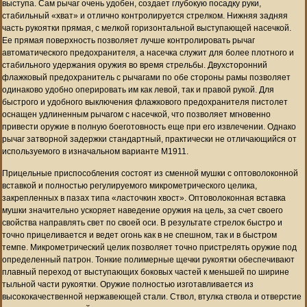
выступа. Сам рычаг очень удобен, создает глубокую посадку руки,
стабильный «хват» и отлично контролируется стрелком. Нижняя задняя
часть рукоятки прямая, с мелкой горизонтальной выступающей насечкой.
Ее прямая поверхность позволяет лучше контролировать рычаг
автоматического предохранителя, а насечка служит для более плотного и
стабильного удержания оружия во время стрельбы. Двухсторонний
флажковый предохранитель с рычагами по обе стороны рамы позволяет
одинаково удобно оперировать им как левой, так и правой рукой. Для
быстрого и удобного выключения флажкового предохранителя пистолет
оснащен удлиненным рычагом с насечкой, что позволяет мгновенно
привести оружие в полную боеготовность еще при его извлечении. Однако
рычаг затворной задержки стандартный, практически не отличающийся от
используемого в изначальном варианте M1911.
Прицельные приспособления состоят из сменной мушки с оптоволоконной
вставкой и полностью регулируемого микрометрического целика,
закрепленных в пазах типа «ласточкин хвост». Оптоволоконная вставка
мушки значительно ускоряет наведение оружия на цель, за счет своего
свойства направлять свет по своей оси. В результате стрелок быстро и
точно прицеливается и ведет огонь как в не спешном, так и в быстром
темпе. Микрометрический целик позволяет точно пристрелять оружие под
определенный патрон. Тонкие полимерные щечки рукоятки обеспечивают
плавный переход от выступающих боковых частей к меньшей по ширине
тыльной части рукоятки. Оружие полностью изготавливается из
высококачественной нержавеющей стали. Ствол, втулка ствола и отверстие