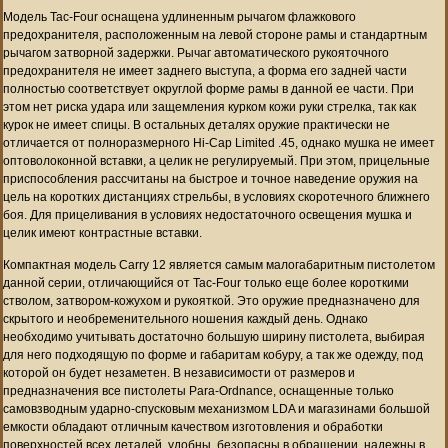
Модель Tac-Four оснащена удлиненным рычагом флажкового
предохранителя, расположенным на левой стороне рамы и стандартным
рычагом затворной задержки. Рычаг автоматического рукояточного
предохранителя не имеет заднего выступа, а форма его задней части
полностью соответствует округлой форме рамы в данной ее части. При
этом нет риска удара или защемления курком кожи руки стрелка, так как
курок не имеет спицы. В остальных деталях оружие практически не
отличается от полноразмерного Hi-Cap Limited .45, однако мушка не имеет
оптоволоконной вставки, а целик не регулируемый. При этом, прицельные
приспособления рассчитаны на быстрое и точное наведение оружия на
цель на коротких дистанциях стрельбы, в условиях скоротечного ближнего
боя. Для прицеливания в условиях недостаточного освещения мушка и
целик имеют контрастные вставки.
Компактная модель Carry 12 является самым малогабаритным пистолетом
данной серии, отличающийся от Tac-Four только еще более короткими
стволом, затвором-кожухом и рукояткой. Это оружие предназначено для
скрытого и необременительного ношения каждый день. Однако
необходимо учитывать достаточно большую ширину пистолета, выбирая
для него подходящую по форме и габаритам кобуру, а так же одежду, под
которой он будет незаметен. В независимости от размеров и
предназначения все пистолеты Para-Ordnance, оснащенные только
самовзводным ударно-спусковым механизмом LDA и магазинами большой
емкости обладают отличным качеством изготовления и обработки
поверхностей всех деталей, удобны, безопасны в обращении, надежны в