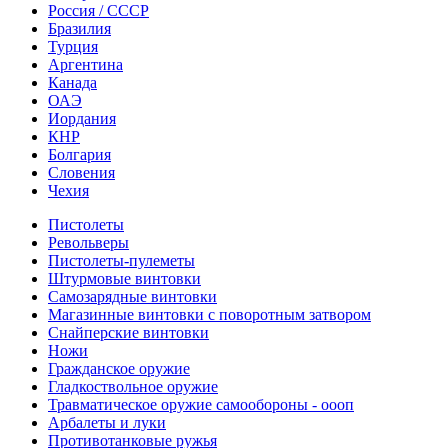
Россия / СССР
Бразилия
Турция
Аргентина
Канада
ОАЭ
Иордания
КНР
Болгария
Словения
Чехия
Пистолеты
Револьверы
Пистолеты-пулеметы
Штурмовые винтовки
Самозарядные винтовки
Магазинные винтовки с поворотным затвором
Снайперские винтовки
Ножи
Гражданское оружие
Гладкоствольное оружие
Травматическое оружие самообороны - оооп
Арбалеты и луки
Противотанковые ружья