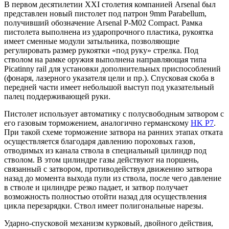
В первом десятилетии XXI столетия компанией Arsenal был
представлен новый пистолет под патрон 9mm Parabellum,
получивший обозначение Arsenal P-M02 Compact. Рамка
пистолета выполнена из ударопрочного пластика, рукоятка
имеет сменные модули затыльника, позволяющие
регулировать размер рукоятки «под руку» стрелка. Под
стволом на рамке оружия выполнена направляющая типа
Picatinny rail для установки дополнительных приспособлений
(фонаря, лазерного указателя цели и пр.). Спусковая скоба в
передней части имеет небольшой выступ под указательный
палец поддерживающей руки.
Пистолет использует автоматику с полусвободным затвором с
его газовым торможением, аналогично германскому
HK P7
.
При такой схеме торможение затвора на ранних этапах отката
осуществляется благодаря давлению пороховых газов,
отводимых из канала ствола в специальный цилиндр под
стволом. В этом цилиндре газы действуют на поршень,
связанный с затвором, противодействуя движению затвора
назад до момента выхода пули из ствола, после чего давление
в стволе и цилиндре резко падает, и затвор получает
возможность полностью отойти назад для осуществления
цикла перезарядки. Ствол имеет полигональные нарезы.
Ударно-спусковой механизм курковый, двойного действия,