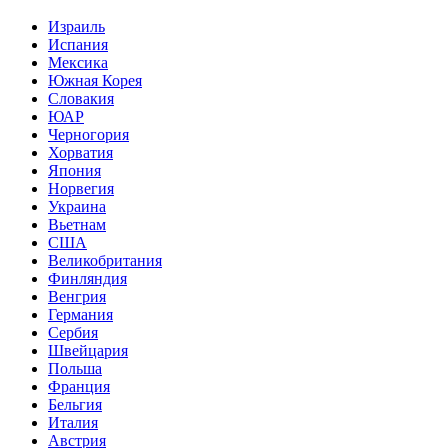
Израиль
Испания
Мексика
Южная Корея
Словакия
ЮАР
Черногория
Хорватия
Япония
Норвегия
Украина
Вьетнам
США
Великобритания
Финляндия
Венгрия
Германия
Сербия
Швейцария
Польша
Франция
Бельгия
Италия
Австрия