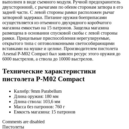
выполнен в виде съемного модуля. Ручной предохранитель
двухсторонний, с рычагами по обеим сторонам затвора в его
задней части. С левой стороны рамки расположен рычаг
затворной задержки. Питание оружия боеприпасами
осуществляется из отъемного двухрядного коробчатого
магазина емкостью на 15 патронов. Защелка магазина
размещена в основании спусковой скобы с левой стороны
рамки. Прицельные приспособления нерегулируемые,
открытого типа с оптоволоконными светособирающими
вставками на мушке и целике. Производителем пистолета
Arsenal P-M02 Compact был заявлен ресурс этого оружия до
6000 выстрелов, а ствола до 10000 выстрелов.
Технические характеристики
пистолета P-M02 Compact
Калибр: 9mm Parabellum
Длина оружия: 180 мм
Длина ствола: 103,6 мм
Масса без патронов: 760 г
Емкость магазина: 15 патронов
Comments are disabled
Пистолеты