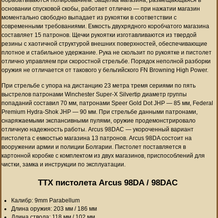
основании спусковой скобы, работает отлично — при нажатии магазин
моментально свободно выпадает из рукоятки в соответствии с
современными требованиями. Емкость двухрядного коробчатого магазина
составляет 15 патронов. Щечки рукоятки изготавливаются из твердой
резины с хаотичной структурой внешних поверхностей, обеспечивающие
плотное и стабильное удержание. Рука не скользит по рукоятке и пистолет
отлично управляем при скоростной стрельбе. Порядок неполной разборки
оружия не отличается от такового у бельгийского FN Browning High Power.
При стрельбе с упора на дистанцию 23 метра тремя сериями по пять
выстрелов патронами Winchester Super-X Silvertip диаметр группы
попаданий составил 70 мм, патронами Speer Gold Dot JHP — 85 мм, Federal
Premium Hydra-Shok JHP — 90 мм. При стрельбе данными патронами,
снаряжаемыми экспансивными пулями, оружие продемонстрировало
отличную надежность работы. Arcus 98DAC — укороченный вариант
пистолета с емкостью магазина 13 патронов. Arcus 98DA состоит на
вооружении армии и полиции Болгарии. Пистолет поставляется в
картонной коробке с комплектом из двух магазинов, приспособлений для
чистки, замка и инструкции по эксплуатации.
ТТХ пистолета Arcus 98DA / 98DAC
Калибр: 9mm Parabellum
Длина оружия: 203 мм / 186 мм
Длина ствола: 118 мм / 102 мм