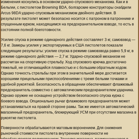
изменения коснулись в основном ударно-спускового механизма. Как и в
Бельгии, с пистолетом Browning BDA, болгарские конструкторы снабдили
Arcus 98DA ударно-спусковым механизмом двойного действия. В
результате пистолет может безопасно носится с патроном в патроннике и
спущенным курком, находящимся на предохранительном взводе, то есть в
состоянии полной боеготовности.
Усилие спуска в режиме одинарного действия составляет 3 кг, самовзвод —
7,6 кг. Замеры усилия у экспортируемых в США пистолетов показали
следующие результаты: усилие спуска в режиме самовзвода равно 5,9 кг, в
режиме одинарного действия — 2,7 кг. Ударно-спусковой механизм не
рассчитан на спортивную стрельбу. Ход спускового крючка достаточно
тяжелый, не отличающийся плавностью и с большим обратным ходом.
Однако точность стрельбы при этом в значительной мере достигается
хорошими прицельными приспособлениями с тремя белыми точками и
удобной рукояткой. Безопасность в обращении обеспечивают флажковый
предохранитель совместно с автоматическим предохранителем ударника.
Однако оружие не оснащено устройством безопасного спуска курка с
боевого взвода. Опционально рычаг флажкового предохранителя может
устанавливаться на правой стороне рамы. Так же имеется автоматический
магазинный предохранитель, блокирующий УСМ при отсутствии магазина в
рукоятке пистолета.
Поверхности обрабатываются матовым воронением. Для снижения
рыночной стоимости пистолета внутренние поверхности не
обрабатываются полированием. Защелка магазина, размещающаяся в