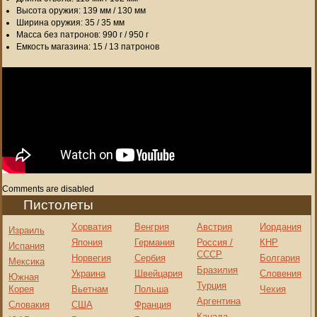
Высота оружия: 139 мм / 130 мм
Ширина оружия: 35 / 35 мм
Масса без патронов: 990 г / 950 г
Емкость магазина: 15 / 13 патронов
Comments are disabled
Пистолеты
Хорватия
Венгрия
Австрия
Иордания
Израиль
Япония
Германия
Россия /
КНР
Испания
СССР
Норвегия
Сербия
Болгария
Мексика
Бразилия
Украина
Швейцария
Словения
Южная
Турция
Корея
Вьетнам
Польша
Чехия
Аргентина
Словакия
США
Франция
Канада