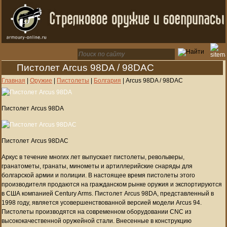
Пистолет Arcus 98DA / 98DAC
Главная
|
Оружие
|
Пистолеты
|
Болгария
|
Arcus 98DA / 98DAC
Пистолет Arcus 98DA
Пистолет Arcus 98DAC
Аркус в течение многих лет выпускает пистолеты, револьверы,
гранатометы, гранаты, минометы и артиллерийские снаряды для
болгарской армии и полиции. В настоящее время пистолеты этого
производителя продаются на гражданском рынке оружия и экспортируются
в США компанией Century Arms. Пистолет Arcus 98DA, представленный в
1998 году, является усовершенствованной версией модели Arcus 94.
Пистолеты производятся на современном оборудовании CNC из
высококачественной оружейной стали. Внесенные в конструкцию