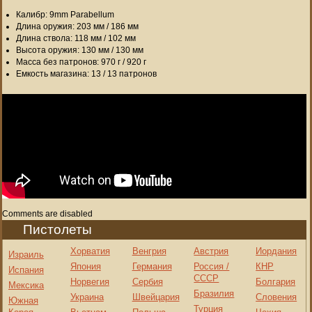
Калибр: 9mm Parabellum
Длина оружия: 203 мм / 186 мм
Длина ствола: 118 мм / 102 мм
Высота оружия: 130 мм / 130 мм
Масса без патронов: 970 г / 920 г
Емкость магазина: 13 / 13 патронов
Comments are disabled
Пистолеты
Хорватия
Венгрия
Австрия
Иордания
Израиль
Япония
Германия
Россия /
КНР
Испания
СССР
Норвегия
Сербия
Болгария
Мексика
Бразилия
Украина
Швейцария
Словения
Южная
Турция