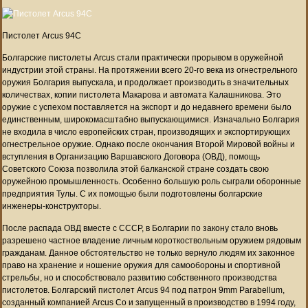
Пистолет Arcus 94C
Болгарские пистолеты Arcus стали практически прорывом в оружейной
индустрии этой страны. На протяжении всего 20-го века из огнестрельного
оружия Болгария выпускала, и продолжает производить в значительных
количествах, копии пистолета Макарова и автомата Калашникова. Это
оружие с успехом поставляется на экспорт и до недавнего времени было
единственным, широкомасштабно выпускающимися. Изначально Болгария
не входила в число европейских стран, производящих и экспортирующих
огнестрельное оружие. Однако после окончания Второй Мировой войны и
вступления в Организацию Варшавского Договора (ОВД), помощь
Советского Союза позволила этой балканской стране создать свою
оружейною промышленность. Особенно большую роль сыграли оборонные
предприятия Тулы. С их помощью были подготовлены болгарские
инженеры-конструкторы.
После распада ОВД вместе с СССР, в Болгарии по закону стало вновь
разрешено частное владение личным короткоствольным оружием рядовым
гражданам. Данное обстоятельство не только вернуло людям их законное
право на хранение и ношение оружия для самообороны и спортивной
стрельбы, но и способствовало развитию собственного производства
пистолетов. Болгарский пистолет Arcus 94 под патрон 9mm Parabellum,
созданный компанией Arcus Co и запущенный в производство в 1994 году,