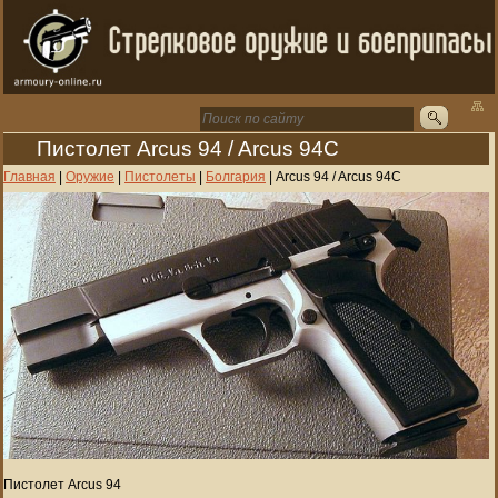
Пистолет Arcus 94 / Arcus 94C
Главная
|
Оружие
|
Пистолеты
|
Болгария
|
Arcus 94 / Arcus 94C
Пистолет Arcus 94