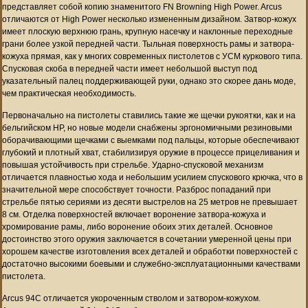
представляет собой копию знаменитого FN Browning High Power. Arcus
отличаются от High Power несколько измененным дизайном. Затвор-кожух
имеет плоскую верхнюю грань, крупную насечку и наклонные переходные
грани более узкой передней части. Тыльная поверхность рамы и затвора-
кожуха прямая, как у многих современных пистолетов с УСМ куркового типа.
Спусковая скоба в передней части имеет небольшой выступ под
указательный палец поддерживающей руки, однако это скорее дань моде,
чем практическая необходимость.
Первоначально на пистолеты ставились такие же щечки рукоятки, как и на
бельгийском HP, но новые модели снабжены эргономичными резиновыми
оборачивающими щечками с выемками под пальцы, которые обеспечивают
глубокий и плотный хват, стабилизируя оружие в процессе прицеливания и
повышая устойчивость при стрельбе. Ударно-спусковой механизм
отличается плавностью хода и небольшим усилием спускового крючка, что в
значительной мере способствует точности. Разброс попаданий при
стрельбе пятью сериями из десяти выстрелов на 25 метров не превышает
8 см. Отделка поверхностей включает воронение затвора-кожуха и
хромирование рамы, либо воронение обоих этих деталей. Основное
достоинство этого оружия заключается в сочетании умеренной цены при
хорошем качестве изготовления всех деталей и обработки поверхностей с
достаточно высокими боевыми и служебно-эксплуатационными качествами
пистолета.
Arcus 94C отличается укороченным стволом и затвором-кожухом.