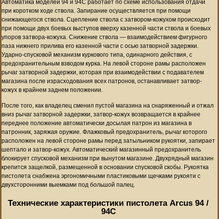
Автоматика моделей 94 и 94C работает по схеме использования отдачи
при коротком ходе ствола. Запирание осуществляется при помощи
снижающегося ствола. Сцепление ствола с затвором-кожухом происходит
при помощи двух боевых выступов вверху казенной части ствола и боевых
упоров затвора-кожуха. Снижение ствола — взаимодействием фигурного
паза нижнего прилива его казенной части с осью затворной задержки.
Ударно-спусковой механизм куркового типа, одинарного действия, с
предохранительным взводом курка. На левой стороне рамы расположен
рычаг затворной задержки, которая при взаимодействии с подавателем
магазина после израсходования всех патронов, останавливает затвор-
кожух в крайнем заднем положении.
После того, как владелец сменил пустой магазина на снаряженный и отжал
вниз рычаг затворной задержки, затвор-кожух возвращается в крайнее
переднее положение автоматически досылая патрон из магазина в
патронник, заряжая оружие. Флажковый предохранитель, рычаг которого
расположен на левой стороне рамы перед затыльником рукоятки, запирает
шептало и затвор-кожух. Автоматический магазинный предохранитель
блокирует спусковой механизм при вынутом магазине. Двухрядный магазин
крепится защелкой, размещенной в основании спусковой скобы. Рукоятка
пистолета снабжена эргономичными пластиковыми щечками рукояти с
двухсторонними выемками под большой палец.
Технические характеристики пистолета Arcus 94 /
94C