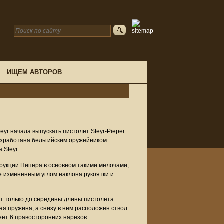
ИЩЕМ АВТОРОВ
Steyr начала выпускать пистолет Steyr-Pieper
азработана бельгийским оружейником
 Steyr.
трукции Пипера в основном такими мелочами,
 измененным углом наклона рукоятки и
ит только до середины длины пистолета.
ая пружина, а снизу в нем расположен ствол.
еет 6 правосторонних нарезов