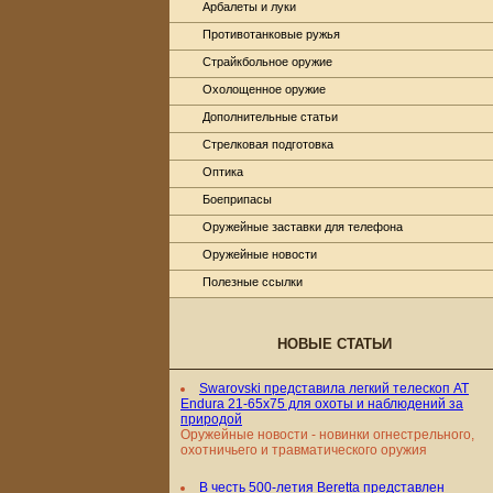
Арбалеты и луки
Противотанковые ружья
Страйкбольное оружие
Охолощенное оружие
Дополнительные статьи
Стрелковая подготовка
Оптика
Боеприпасы
Оружейные заставки для телефона
Оружейные новости
Полезные ссылки
НОВЫЕ СТАТЬИ
Swarovski представила легкий телескоп AT
Endura 21-65x75 для охоты и наблюдений за
природой
Оружейные новости - новинки огнестрельного,
охотничьего и травматического оружия
В честь 500-летия Beretta представлен