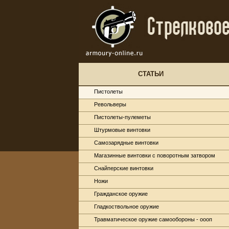
СТАТЬИ
Пистолеты
Револьверы
Пистолеты-пулеметы
Штурмовые винтовки
Самозарядные винтовки
Магазинные винтовки с поворотным затвором
Снайперские винтовки
Ножи
Гражданское оружие
Гладкоствольное оружие
Травматическое оружие самообороны - оооп