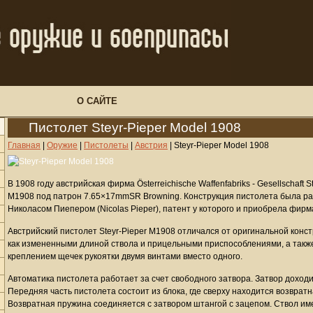
О САЙТЕ
Пистолет Steyr-Pieper Model 1908
Главная
|
Оружие
|
Пистолеты
|
Австрия
|
Steyr-Pieper Model 1908
В 1908 году австрийская фирма Österreichische Waffenfabriks - Gesellschaft 
M1908 под патрон 7.65×17mmSR Browning. Конструкция пистолета была р
Николасом Пиепером (Nicolas Pieper), патент у которого и приобрела фирма
Австрийский пистолет Steyr-Pieper M1908 отличался от оригинальной конс
как измененными длиной ствола и прицельными приспособлениями, а также
креплением щечек рукоятки двумя винтами вместо одного.
Автоматика пистолета работает за счет свободного затвора. Затвор доход
Передняя часть пистолета состоит из блока, где сверху находится возвратн
Возвратная пружина соединяется с затвором штангой с зацепом. Ствол им