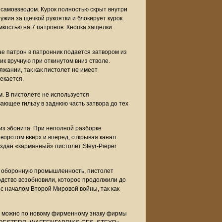
 самовзводом. Курок полностью скрыт внутри
жия за щечкой рукоятки и блокирует курок.
костью на 7 патронов. Кнопка защелки
е патрон в патронник подается затвором из
ик вручную при откинутом вниз стволе.
яжании, так как пистолет не имеет
екается.
м. В пистолете не используется
ающее гильзу в заднюю часть затвора до тех
из эбонита. При неполной разборке
оворотом вверх и вперед, открывая канал
создан «карманный» пистолет Steyr-Pieper
на оборонную промышленность, пистолет
водство возобновили, которое продолжили до
и с началом Второй Мировой войны, так как
ы можно по новому фирменному знаку фирмы