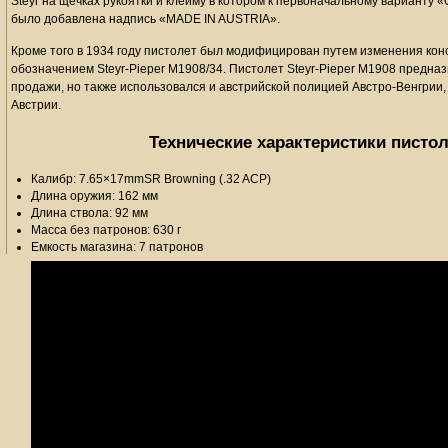
Steyr на щечках рукоятки и клейму в котором к первоначальному вариан
было добавлена надпись «MADE IN AUSTRIA».
Кроме того в 1934 году пистолет был модифицирован путем изменения конс
обозначением Steyr-Pieper M1908/34. Пистолет Steyr-Pieper M1908 предна
продажи, но также использовался и австрийской полицией Австро-Венгрии,
Австрии.
Технические характеристики пистол
Калибр: 7.65×17mmSR Browning (.32 ACP)
Длина оружия: 162 мм
Длина ствола: 92 мм
Масса без патронов: 630 г
Емкость магазина: 7 патронов