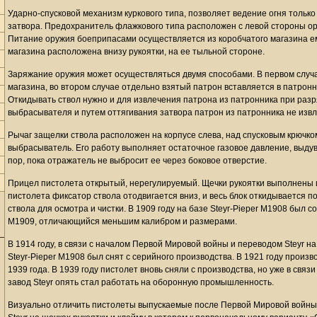
Ударно-спусковой механизм куркового типа, позволяет ведение огня только
затвора. Предохранитель флажкового типа расположен с левой стороны ору
Питание оружия боеприпасами осуществляется из коробчатого магазина ем
магазина расположена внизу рукоятки, на ее тыльной стороне.
Заряжание оружия может осуществляться двумя способами. В первом случа
магазина, во втором случае отдельно взятый патрон вставляется в патронн
Откидывать ствол нужно и для извлечения патрона из патронника при разр
выбрасывателя и путем оттягивания затвора патрон из патронника не извл
Рычаг защелки ствола расположен на корпусе слева, над спусковым крючко
выбрасыватель. Его работу выполняет остаточное газовое давление, выдув
пор, пока отражатель не выбросит ее через боковое отверстие.
Прицел пистолета открытый, нерегулируемый. Щечки рукоятки выполнены 
пистолета фиксатор ствола отодвигается вниз, и весь блок откидывается п
ствола для осмотра и чистки. В 1909 году на базе Steyr-Pieper M1908 был 
M1909, отличающийся меньшим калибром и размерами.
В 1914 году, в связи с началом Первой Мировой войны и переводом Steyr 
Steyr-Pieper M1908 был снят с серийного производства. В 1921 году произ
1939 года. В 1939 году пистолет вновь сняли с производства, но уже в связ
завод Steyr опять стал работать на оборонную промышленность.
Визуально отличить пистолеты выпускаемые после Первой Мировой войн