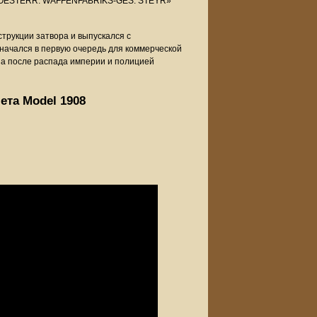
ту «OESTERR. WAFFENFABRIKS-GES. STEYR»
трукции затвора и выпускался с
значался в первую очередь для коммерческой
 а после распада империи и полицией
ета Model 1908