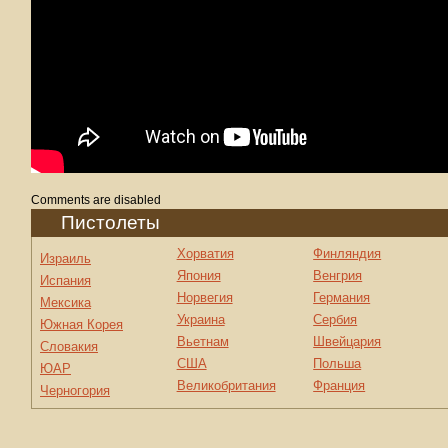
Comments are disabled
Пистолеты
Хорватия
Финляндия
Израиль
Япония
Венгрия
Испания
Норвегия
Германия
Мексика
Украина
Сербия
Южная Корея
Вьетнам
Швейцария
Словакия
США
Польша
ЮАР
Великобритания
Франция
Черногория