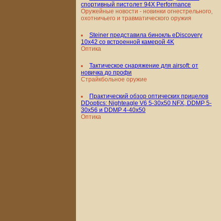
спортивный пистолет 94X Performance
Оружейные новости - новинки огнестрельного,
охотничьего и травматического оружия
Steiner представила бинокль eDiscovery
10x42 со встроенной камерой 4K
Оптика
Тактическое снаряжение для airsoft: от
новичка до профи
Страйкбольное оружие
Практический обзор оптических прицелов
DDoptics: Nighteagle V6 5-30x50 NFX, DDMP 5-
30x56 и DDMP 4-40x50
Оптика