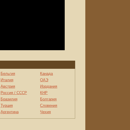
Бельгия
Канада
Италия
ОАЭ
Австрия
Иордания
Россия / СССР
КНР
Бразилия
Болгария
Турция
Словения
Аргентина
Чехия