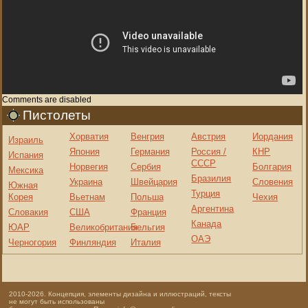
Comments are disabled
Пистолеты
Хорватия
Венгрия
Австрия
Иордания
Израиль
Япония
Германия
Россия /
КНР
Испания
СССР
Норвегия
Сербия
Болгария
Мексика
Бразилия
Украина
Швейцария
Словения
Южная
Турция
Корея
Вьетнам
Польша
Чехия
Аргентина
Словакия
США
Франция
Канада
ЮАР
Великобритания
Бельгия
ОАЭ
Черногория
Финляндия
Италия
2010-2026. Концепция, элементы дизайна и иллюстраций, тексты
не могут быть использованы