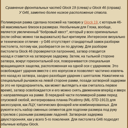
Сравнение фронтальных частей Glock 19 (слева) и Glock 46 (справа).
У G46, заметно более низкое расположение ствола.
Полимерная рамка сделана похожей на таковую у
Glock 19
, с которым 46-
ой максимально близок в размерах. Необычным для Глока, вообще,
является увеличенный "бобровый хвост", который у всех оригинальных
(если сейчас можно так выражаться) был критикуем.
Интересное визуально
и техническое отличие - у G46 отсутствует стандартный замок разборки
пистолета, потому как, разбирается он по другому. Для разборки
пистолета Glock 46 (проверяется патронник), затвор отводится
назад и ставится на затворную задержку. Затем, на тыльной стороне
затвора, вокруг горизонтальной оси, поворачивается специальная
вращающаяся защелка, расположенная на одной оси с ударником. Это
освобождает ударник вместе с его корпусом и позволяет частично извлечь
его
назад
из затвора, заодно разобщая ударник с шепталом. Нажатием на
специальный рычажок на левой стороне рамки, позади затворной задержки
(и это не предохранитель, как может выглядеть и как считалось первое
время), затвор освобождается и его можно снять движением вперёд и вверх
с направляющих на рамке. В передней части полимерной рамки перед
спусковой скобой, интегрирована планка Picatinny (MIL-STD-1913) для
аксессуаров, как ЛЦУ, тактических фонарей или комбинированных. Для
рукояти есть набор сменных сегментов для подгонки размера под руку
стрелков с разными размерами ладоней. Затворная задержка
двухсторонняя, как у всего 5-го поколения. Для пистолета G46 подходят
обычные кобуры Glock.