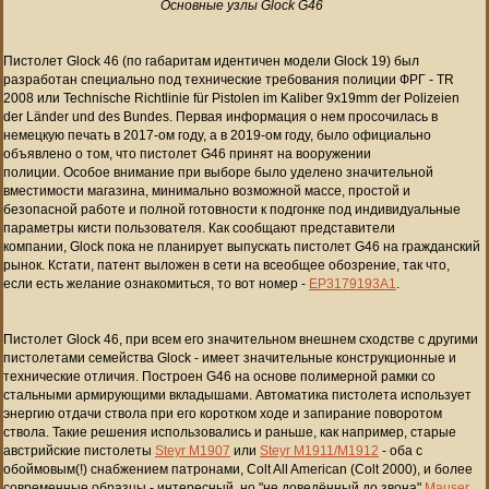
Основные узлы Glock G46
Пистолет Glock 46 (
по габаритам идентичен модели
Glock
19)
был
разработан специально под технические требования полиции ФРГ -
TR
2008 или Technische Richtlinie für Pistolen im Kaliber 9x19mm der Polizeien
der Länder und des Bundes. Первая информация о нем просочилась в
немецкую печать в 2017-ом году, а в 2019-ом году, было официально
объявлено о том, что пистолет G46 принят на вооружении
полиции.
Особое внимание при выборе было уделено значительной
вместимости магазина, минимально возможной массе, простой и
безопасной работе и полной готовности к подгонке под индивидуальные
параметры кисти пользователя.
Как сообщают представители
компании, Glock пока не планирует выпускать пистолет G46 на гражданский
рынок. Кстати, патент выложен в сети на всеобщее обозрение, так что,
если есть желание ознакомиться, то вот номер -
EP3179193A1
.
Пистолет Glock 46, при всем его значительном внешнем сходстве с другими
пистолетами семейства Glock - имеет значительные конструкционные и
технические отличия. Построен G46 на основе полимерной рамки со
стальными армирующими вкладышами. Автоматика пистолета использует
энергию отдачи ствола при его коротком ходе и
запирание поворотом
ствола
. Такие решения использовались и раньше, как например, старые
австрийские пистолеты
Steyr M1907
или
Steyr M1911/M1912
- оба с
обоймовым(!) снабжением патронами, Colt All American (Colt 2000), и более
современные образцы - интересный, но "не доведённый до звона"
Mauser