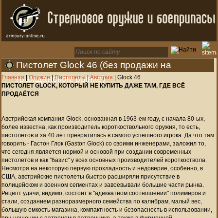
Пистолет Glock 46 (без продажи на
гражданском рынке)
Главная
|
Оружие
|
Пистолеты
|
Австрия
|
Glock 46
ПИСТОЛЕТ GLOCK, КОТОРЫЙ НЕ КУПИТЬ ДАЖЕ ТАМ, ГДЕ ВСЁ
ПРОДАЁТСЯ
Австрийская компания Glock, основанная в 1963-ем году, с начала 80-ых,
более известна, как производитель короткоствольного оружия, то есть,
пистолетов и за 40 лет превратилась в самого успешного игрока. Да что там
говорить - Гастон Глок (Gaston Glock) со своими инженерами, заложил то,
что сегодня является нормой и основой при создании современных
пистолетов и как "базис" у всех основных производителей короткоствола.
Несмотря на некоторую первую прохладность и недоверие, особенно, в
США, австрийские пистолеты быстро расширяли присутствие в
полицейском и военном сегментах и завоёвывали большие части рынка.
Рецепт удачи, видимо, состоит в "адекватном соотношении" полимеров и
стали, созданием разноразмерного семейства по калибрам, малый вес,
большую емкость магазина, компактность и безопасность в использовании,
при ношении с патроном в патроннике, а также в фирменной