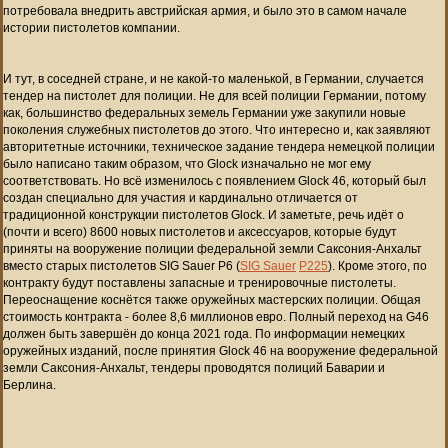
потребовала внедрить австрийская армия, и было это в самом начале
истории пистолетов компании.
И тут, в соседней стране, и не какой-то маленькой, в Германии, случается
тендер на пистолет для полиции. Не для всей полиции Германии, потому
как, большинство федеральных земель Германии уже закупили новые
поколения служебных пистолетов до этого. Что интересно и, как заявляют
авторитетные источники, техническое задание тендера немецкой полиции
было написано таким образом, что Glock изначально не мог ему
соответствовать. Но всё изменилось с появлением Glock 46, который был
создан специально для участия и кардинально отличается от
традиционной конструкции пистолетов Glock. И заметьте, речь идёт о
(почти и всего) 8600 новых пистолетов и аксессуаров, которые будут
приняты на вооружение полиции федеральной земли Саксония-Анхальт
вместо старых пистолетов SIG Sauer P6 (
SIG Sauer
Р225
). Кроме этого, по
контракту будут поставлены запасные и тренировочные пистолеты.
Переоснащение коснётся также оружейных мастерских полиции. Общая
стоимость контракта - более 8,6 миллионов евро. Полный переход на G46
должен быть завершён до конца 2021 года. По информации немецких
оружейных изданий, после принятия Glock 46 на вооружение федеральной
земли Саксония-Анхальт, тендеры проводятся полиций Баварии и
Берлина.