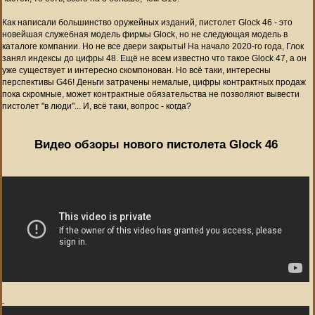
Как написали большинство оружейных изданий, пистолет Glock 46 - это
новейшая служебная модель фирмы Glock, но не следующая модель в
каталоге компании. Но не все двери закрыты! На начало 2020-го года, Глок
занял индексы до цифры 48. Ещё не всем известно что такое Glock 47, а он
уже существует и интересно скомпонован. Но всё таки, интересны
перспективы G46! Деньги затрачены немалые, цифры контрактных продаж
пока скромные, может контрактные обязательства не позволяют вывести
пистолет "в люди"... И, всё таки, вопрос - когда?
Видео обзоры нового пистолета Glock 46