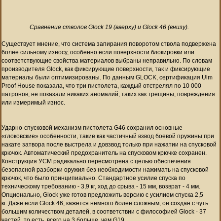
Сравнение стволов Glock 19 (вверху) и Glock 46 (внизу).
Существует мнение, что система
запирания поворотом ствола
подвержена
более сильному износу, особенно если поверхности блокировки или
соответствующие свойства материалов выбраны неправильно. По словам
производителя Glock, как фиксирующие поверхности, так и фиксирующие
материалы были оптимизированы. По данным GLOCK, сертификация Ulm
Proof House показала, что три пистолета, каждый отстрелял по 10 000
патронов, не показали никаких аномалий, таких как трещины, повреждения
или измеримый износ.
Ударно-спусковой механизм пистолета G46 сохранил основные
«глоковские» особенности, такие как частичный взвод боевой пружины при
накате затвора после выстрела и довзвод только при нажатии на спусковой
крючок. Автоматический предохранитель на спусковом крючке сохранен.
Конструкция УСМ радикально пересмотрена с целью обеспечения
безопасной разборки оружия без необходимости нажимать на спусковой
крючок, что было принципиально. Стандартное усилие спуска по
техническому требованию - 3,9 кг, ход до срыва - 15 мм, возврат - 4 мм.
Опционально, Glock уже готов предложить версию с усилием спуска 2,5
кг.
Даже если
Glock 46,
кажется немного более сложным, он создан с чуть
большим количеством деталей, в соответствии с философией
Glock -
37
частей, то есть, всего на 3 больше, чем G19.