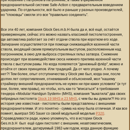
предохранительной системе Safe-Action с предварительным взведением
ударника. По отдельности, всё было и раньше у разных производителей,
но "глоковцы" смогли это все "правильно соединить".
Все эти 40 лет, компания Glock Ges.m.b.H была да и, всё ещё, остаётся
приверженцем, сейчас это можно назвать классикой пистолетостроения,
где автоматика работает за счёт отдачи ствола при коротком его ходе.
Запирание осуществляется при помощи снижающейся казенной части
ствола, входящий своим прямоугольным выступом, расположенным над
патронником, в окно для выброса стреляных гильз затвора. Снижение
происходит при взаимодействии скоса нижнего прилива казенной части
ствола с выступом рамы. Но когда появляется "денежный флёр", можно и
отойти от своих принципов. Или традиций. Да от чего угодно. А почему
нет?! Тем более, опыт отступничества у Glock уже был, когда они, после
долгих лет сопротивления, отнекиваний и объяснений, мол "нашему
страйкеру внешний предохранитель не нужен ни при каких условиях" (и тут
они, более, чем правы), но чтобы, хоть как-то "вписаться" в требования
тендера «Modular Handgun System» (MHS), компания "выкатила" два своих
гибридных пистолета
Glock 19 MHS и 23 MHS
, с чем бы вы думали?! Но это
история уже известная - пистолеты были представлены с внешними
предохранителями. И это понятно - сумма на кону была отличная. И как все
помнят, выиграл SIG Sauer со своей модульной моделью
P320
.
Справедливости ради, нужно упомянуть, что в истории Glock
Ges.m.b.H был ещё один пистолет с внешним, неавтоматическим,
предохранителем, датируемый 1982-ым годом, когда данную функцию