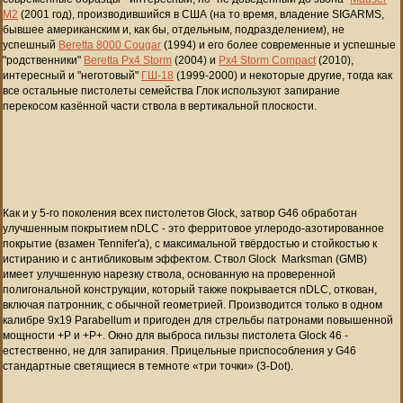
М2
(2001 год), производившийся в США (на то время, владение SIGARMS,
бывшее американским и, как бы, отдельным, подразделением), не
успешный
Beretta 8000 Cougar
(1994) и его более современные и успешные
"родственники"
Beretta Px4 Storm
(2004) и
Px4 Storm Compact
(2010),
интересный и "неготовый"
ГШ-18
(1999-2000) и некоторые другие, тогда как
все остальные пистолеты семейства Глок используют запирание
перекосом казённой части ствола в вертикальной плоскости.
Как и у 5-го поколения всех пистолетов Glock, затвор G46 обработан
улучшенным покрытием nDLC - это ферритовое углеродо-азотированное
покрытие (взамен Tennifer'а), с максимальной твёрдостью и стойкостью к
истиранию и с антибликовым эффектом. Ствол Glock Marksman (GMB)
имеет улучшенную нарезку ствола, основанную на проверенной
полигональной конструкции, который также покрывается nDLC, откован,
включая патронник, с обычной геометрией. Производится только в одном
калибре 9х19 Parabellum и
пригоден для стрельбы патронами повышенной
мощности +P и +P+
. Окно для выброса гильзы пистолета Glock 46 -
естественно, не для запирания. Прицельные приспособления у G46
стандартные светящиеся в темноте «три точки» (3-Dot).