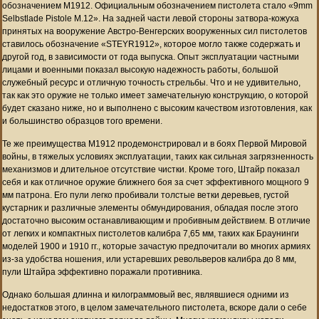
обозначением M1912. Официальным обозначением пистолета стало «9mm
Selbstlade Pistole M.12». На задней части левой стороны затвора-кожуха
принятых на вооружение Австро-Венгерских вооруженных сил пистолетов
ставилось обозначение «STEYR1912», которое могло также содержать и
другой год, в зависимости от года выпуска. Опыт эксплуатации частными
лицами и военными показал высокую надежность работы, большой
служебный ресурс и отличную точность стрельбы. Что и не удивительно,
так как это оружие не только имеет замечательную конструкцию, о которой
будет сказано ниже, но и выполнено с высоким качеством изготовления, как
и большинство образцов того времени.
Те же преимущества M1912 продемонстрировал и в боях Первой Мировой
войны, в тяжелых условиях эксплуатации, таких как сильная загрязненность
механизмов и длительное отсутствие чистки. Кроме того, Штайр показал
себя и как отличное оружие ближнего боя за счет эффективного мощного 9
мм патрона. Его пули легко пробивали толстые ветки деревьев, густой
кустарник и различные элементы обмундирования, обладая после этого
достаточно высоким останавливающим и пробивным действием. В отличие
от легких и компактных пистолетов калибра 7,65 мм, таких как Браунинги
моделей 1900 и 1910 гг., которые зачастую предпочитали во многих армиях
из-за удобства ношения, или устаревших револьверов калибра до 8 мм,
пули Штайра эффективно поражали противника.
Однако большая длинна и килограммовый вес, являвшиеся одними из
недостатков этого, в целом замечательного пистолета, вскоре дали о себе