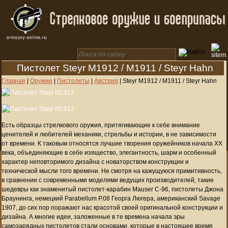
Пистолет Steyr M1912 / M1911 / Steyr Hahn
Главная
|
Оружие
|
Пистолеты
|
Австрия
|
Steyr M1912 / M1911 / Steyr Hahn
Есть образцы стрелкового оружия, притягивающие к себе внимание
ценителей и любителей механики, стрельбы и истории, в не зависимости
от времени. К таковым относятся лучшие творения оружейников начала XX
века, объединяющие в себе изящество, элегантность, шарм и особенный
характер неповторимого дизайна с новаторством конструкции и
технической мысли того времени. Не смотря на кажущуюся примитивность,
в сравнении с современными моделями ведущих производителей, такие
шедевры как знаменитый пистолет-карабин Mauser C-96, пистолеты Джона
Браунинга, немецкий Parabellum P.08 Георга Люгера, американский Savage
1907, до сих пор поражают нас красотой своей оригинальной конструкции и
дизайна. А многие идеи, заложенные в те времена начала эры
самозарядных пистолетов стали основами, которые в настоящее время