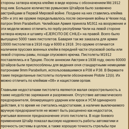
стороны затвора-кожуха клеймо в виде короны с обозначением Md.1912
под ним. Большое количество румынских Штайров было захвачено
австрийцами в Первой Мировой войне. Позднее на них ставились клейма
«08» и это же оружие переделывалось после окончания войны в Чехии под
патрон 9mm Parabellum. Чилийская Армия приняла M1911 на вооружение и
эти модели можно отличить по гербу республики Чили на левой стороне
затвора-кожуха и штампу «EJERCITO DE CHILE» на правой. Всего было
выпущено 5000 таких пистолетов. Бавария так же заказала для армии
10000 пистолетов в 1916 году и 6000 в 1918. Это оружие отличается
наличием прусских военных клейм в передней части спусковой скобы или
левой стороны рамы, позади спускового крючка. Пистолеты M1912
поставлялись и в Турцию. После аннексии Австрии в 1938 году, около 60000
Штайров были приспособлены для ведения огня стандартными немецкими
патронами 9mm Parabellum, использовавшимися в P.08 и P.38. В Вермахте
такие переделанные пистолеты получили обозначение Pistole 12(ö). Их
можно отличить по клеймам «08» и нацистским орлам.
Главными недостатками пистолета являются малая скорострельность а
также неудобство заряжания и разряжения. Отсутствие автоматического
предохранителя, блокирующего ударник или курок и УСМ одинарного
действия, в то время не считались недостатками, а наличие выключаемого
вручную предохранителя не может быть расценено как недостаток,
учитывая военное предназначение этого пистолета. В ходе боевого
применения Штайр показал высокую надежность работы автоматики и
прочность системы в целом, а также хорошую точность стрельбы при