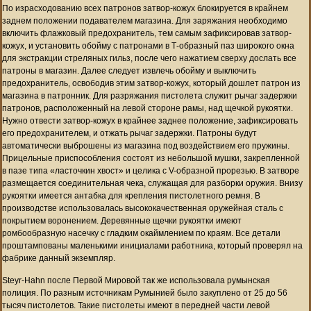
По израсходованию всех патронов затвор-кожух блокируется в крайнем
заднем положении подавателем магазина. Для заряжания необходимо
включить флажковый предохранитель, тем самым зафиксировав затвор-
кожух, и установить обойму с патронами в Т-образный паз широкого окна
для экстракции стреляных гильз, после чего нажатием сверху дослать все
патроны в магазин. Далее следует извлечь обойму и выключить
предохранитель, освободив этим затвор-кожух, который дошлет патрон из
магазина в патронник. Для разряжания пистолета служит рычаг задержки
патронов, расположенный на левой стороне рамы, над щечкой рукоятки.
Нужно отвести затвор-кожух в крайнее заднее положение, зафиксировать
его предохранителем, и отжать рычаг задержки. Патроны будут
автоматически выброшены из магазина под воздействием его пружины.
Прицельные приспособления состоят из небольшой мушки, закрепленной
в пазе типа «ласточкин хвост» и целика с V-образной прорезью. В затворе
размещается соединительная чека, служащая для разборки оружия. Внизу
рукоятки имеется антабка для крепления пистолетного ремня. В
производстве использовалась высококачественная оружейная сталь с
покрытием воронением. Деревянные щечки рукоятки имеют
ромбообразную насечку с гладким окаймлением по краям. Все детали
проштампованы маленькими инициалами работника, который проверял на
фабрике данный экземпляр.
Steyr-Hahn после Первой Мировой так же использовала румынская
полиция. По разным источникам Румынией было закуплено от 25 до 56
тысяч пистолетов. Такие пистолеты имеют в передней части левой