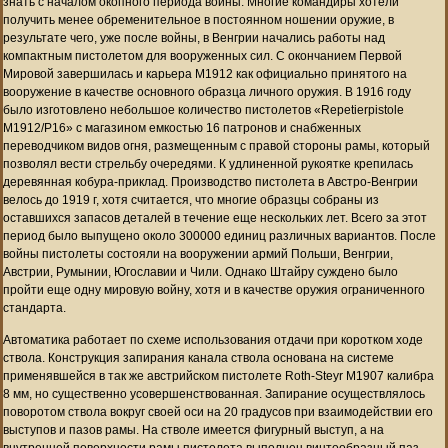
знать с началом окопного периода войны. Многие командиры хотели
получить менее обременительное в постоянном ношении оружие, в
результате чего, уже после войны, в Венгрии начались работы над
компактным пистолетом для вооруженных сил. С окончанием Первой
Мировой завершилась и карьера M1912 как официально принятого на
вооружение в качестве основного образца личного оружия. В 1916 году
было изготовлено небольшое количество пистолетов «Repetierpistole
M1912/P16» с магазином емкостью 16 патронов и снабженных
переводчиком видов огня, размещенным с правой стороны рамы, который
позволял вести стрельбу очередями. К удлиненной рукоятке крепилась
деревянная кобура-приклад. Производство пистолета в Австро-Венгрии
велось до 1919 г, хотя считается, что многие образцы собраны из
оставшихся запасов деталей в течение еще нескольких лет. Всего за этот
период было выпущено около 300000 единиц различных вариантов. После
войны пистолеты состояли на вооружении армий Польши, Венгрии,
Австрии, Румынии, Югославии и Чили. Однако Штайру суждено было
пройти еще одну мировую войну, хотя и в качестве оружия ограниченного
стандарта.
Автоматика работает по схеме использования отдачи при коротком ходе
ствола. Конструкция запирания канала ствола основана на системе
применявшейся в так же австрийском пистолете Roth-Steyr M1907 калибра
8 мм, но существенно усовершенствованная. Запирание осуществлялось
поворотом ствола вокруг своей оси на 20 градусов при взаимодействии его
выступов и пазов рамы. На стволе имеется фигурный выступ, а на
внутренней поверхности рамы пистолета выполнен винтообразный паз.