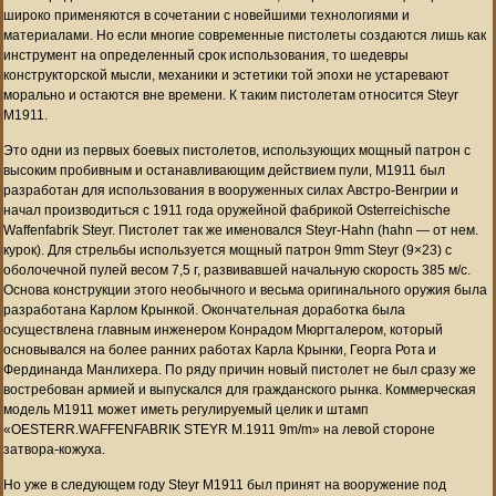
широко применяются в сочетании с новейшими технологиями и
материалами. Но если многие современные пистолеты создаются лишь как
инструмент на определенный срок использования, то шедевры
конструкторской мысли, механики и эстетики той эпохи не устаревают
морально и остаются вне времени. К таким пистолетам относится Steyr
M1911.
Это одни из первых боевых пистолетов, использующих мощный патрон с
высоким пробивным и останавливающим действием пули, M1911 был
разработан для использования в вооруженных силах Австро-Венгрии и
начал производиться с 1911 года оружейной фабрикой Osterreichische
Waffenfabrik Steyr. Пистолет так же именовался Steyr-Hahn (hahn — от нем.
курок). Для стрельбы используется мощный патрон 9mm Steyr (9×23) с
оболочечной пулей весом 7,5 г, развивавшей начальную скорость 385 м/c.
Основа конструкции этого необычного и весьма оригинального оружия была
разработана Карлом Крынкой. Окончательная доработка была
осуществлена главным инженером Конрадом Мюргталером, который
основывался на более ранних работах Карла Крынки, Георга Рота и
Фердинанда Манлихера. По ряду причин новый пистолет не был сразу же
востребован армией и выпускался для гражданского рынка. Коммерческая
модель M1911 может иметь регулируемый целик и штамп
«OESTERR.WAFFENFABRIK STEYR M.1911 9m/m» на левой стороне
затвора-кожуха.
Но уже в следующем году Steyr M1911 был принят на вооружение под