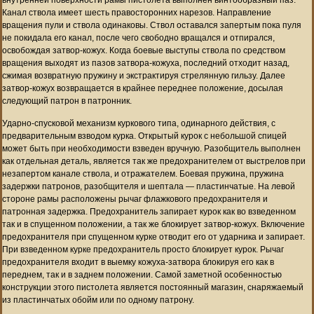
Канал ствола имеет шесть правосторонних нарезов. Направление
вращения пули и ствола одинаковы. Ствол оставался запертым пока пуля
не покидала его канал, после чего свободно вращался и отпирался,
освобождая затвор-кожух. Когда боевые выступы ствола по средством
вращения выходят из пазов затвора-кожуха, последний отходит назад,
сжимая возвратную пружину и экстрактируя стрелянную гильзу. Далее
затвор-кожух возвращается в крайнее переднее положение, досылая
следующий патрон в патронник.
Ударно-спусковой механизм куркового типа, одинарного действия, с
предварительным взводом курка. Открытый курок с небольшой спицей
может быть при необходимости взведен вручную. Разобщитель выполнен
как отдельная деталь, является так же предохранителем от выстрелов при
незапертом канале ствола, и отражателем. Боевая пружина, пружина
задержки патронов, разобщителя и шептала — пластинчатые. На левой
стороне рамы расположены рычаг флажкового предохранителя и
патронная задержка. Предохранитель запирает курок как во взведенном
так и в спущенном положении, а так же блокирует затвор-кожух. Включение
предохранителя при спущенном курке отводит его от ударника и запирает.
При взведенном курке предохранитель просто блокирует курок. Рычаг
предохранителя входит в выемку кожуха-затвора блокируя его как в
переднем, так и в заднем положении. Самой заметной особенностью
конструкции этого пистолета является постоянный магазин, снаряжаемый
из пластинчатых обойм или по одному патрону.