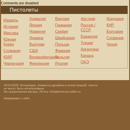
Comments are disabled
Пистолеты
Хорватия
Венгрия
Австрия
Иордания
Израиль
Япония
Германия
Россия /
КНР
Испания
СССР
Норвегия
Сербия
Болгария
Мексика
Бразилия
Украина
Швейцария
Словения
Южная
Турция
Корея
Вьетнам
Польша
Чехия
Аргентина
Словакия
США
Франция
Канада
ЮАР
Великобритания
Бельгия
ОАЭ
Черногория
Финляндия
Италия
2010-2026. Концепция, элементы дизайна и иллюстраций, тексты
не могут быть использованы
без разрешения автора. Почта: info@armoury-online.ru
Информация о сайте