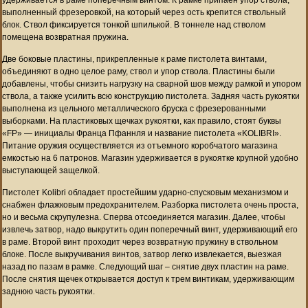
выполненный фрезеровкой, на который через ость крепится ствольный
блок. Ствол фиксируется тонкой шпилькой. В тоннеле над стволом
помещена возвратная пружина.
Две боковые пластины, прикрепленные к раме пистолета винтами,
объединяют в одно целое раму, ствол и упор ствола. Пластины были
добавлены, чтобы снизить нагрузку на сварной шов между рамкой и упором
ствола, а также усилить всю конструкцию пистолета. Задняя часть рукоятки
выполнена из цельного металлического бруска с фрезерованными
выборками. На пластиковых щечках рукоятки, как правило, стоят буквы
«FP» — инициалы Франца Пфаннля и название пистолета «KOLIBRI».
Питание оружия осуществляется из отъемного коробчатого магазина
емкостью на 6 патронов. Магазин удерживается в рукоятке крупной удобно
выступающей защелкой.
Пистолет Kolibri обладает простейшим ударно-спусковым механизмом и
снабжен флажковым предохранителем. Разборка пистолета очень проста,
но и весьма скрупулезна. Сперва отсоединяется магазин. Далее, чтобы
извлечь затвор, надо выкрутить один поперечный винт, удерживающий его
в раме. Второй винт проходит через возвратную пружину в ствольном
блоке. После выкручивания винтов, затвор легко извлекается, выезжая
назад по пазам в рамке. Следующий шаг – снятие двух пластин на раме.
После снятия щечек открывается доступ к трем винтикам, удерживающим
заднюю часть рукоятки.