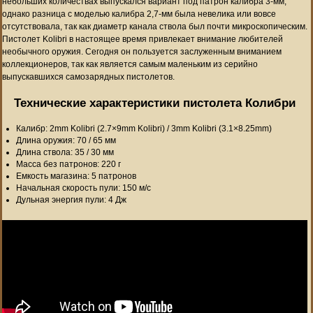
небольших количествах выпускался вариант под патрон калибра 3-мм,
однако разница с моделью калибра 2,7-мм была невелика или вовсе
отсутствовала, так как диаметр канала ствола был почти микроскопическим.
Пистолет Kolibri в настоящее время привлекает внимание любителей
необычного оружия. Сегодня он пользуется заслуженным вниманием
коллекционеров, так как является самым маленьким из серийно
выпускавшихся самозарядных пистолетов.
Технические характеристики пистолета Колибри
Калибр: 2mm Kolibri (2.7×9mm Kolibri) / 3mm Kolibri (3.1×8.25mm)
Длина оружия: 70 / 65 мм
Длина ствола: 35 / 30 мм
Масса без патронов: 220 г
Емкость магазина: 5 патронов
Начальная скорость пули: 150 м/с
Дульная энергия пули: 4 Дж