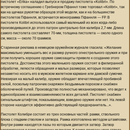
пистолет «Erika» наладил выпуск и продажу пистолета «Kolibri». По
встречному соглашению с Гребнером Пфаннл тоже торговал «Kolibri», так
как на щечках рукоятки образцов этой модели, как и на большинстве
пистолетов Пфаннля, встречается монограмма Пфаннля — FP. В
пистолете Kolibri использовался самый маленький из всех когда-либо
производившихся до этого патрон центрально боя калибра 2,7-мм. Длина
самого пистолета составляет 70-мм, толщина пистолета — около одного
см, масса — около 70 граммов.
Старинная реклама в немецком оружейном журнале гласила: «Желание
максимально уменьшить вес и размер ручного огнестрельного оружия и при
этом получить хорошее оружие самозащиты привело к созданию этого
пистолета. Достоинства этого маленького оружия состоят в филигранной
обработке, легкости обращения и малых размерах, которые позволяют
незаметно носить его в мужском жилетном кармане или дамской сумочке.
Невзирая на малый калибр, оружие обладает впечатляющей пробивной
силой, поскольку патрончик снаряжен бездымным порохом и снабжен
оболочечной пулей. Производство полностью механизировано, что ведет к
единообразию и взаимозаменяемости всех деталей. Пистолет снабжен
сигнальным штифтом, показывающим, взведено оружие или нет. На левой
стороне находится эффективно действующий предохранитель...».
Пистолет Колибри состоит из трех основных частей: рамки, ствольного
блока с гладким стволом и затвора. Рамка изготовлена методом штамповки.
Внутри рамки находятся пазы по которым двигается затвор. Затвор
удерживается в раме поперечным винтом. К рамке припаен упор ствола,