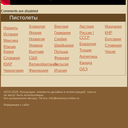
Comments are disabled
Пистолеты
Хорватия
Венгрия
Австрия
Иордания
Израиль
Япония
Германия
Россия /
КНР
Испания
СССР
Норвегия
Сербия
Болгария
Мексика
Бразилия
Украина
Швейцария
Словения
Южная
Турция
Корея
Вьетнам
Польша
Чехия
Аргентина
Словакия
США
Франция
Канада
ЮАР
Великобритания
Бельгия
ОАЭ
Черногория
Финляндия
Италия
2010-2026. Концепция, элементы дизайна и иллюстраций, тексты
не могут быть использованы
без разрешения автора. Почта: info@armoury-online.ru
Информация о сайте