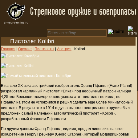
Пистолет Kolibri
Главная
|
Оружие
|
Пистолеты
|
Австрия
|
Kolibri
В начале ХХ века австрийский изобретатель Франц Пфаннл (Franz Pfannl)
разработал карманный пистолет «Erika» под необычный патрон калибра
4,25-мм. Большого коммерческого успеха этот пистолет не имел, но
Пфаннл на этом не успокоился и решил сделать еще более миниатюрный
пистолет. В результате в 1914 году на рынок огнестрельного оружия был
предложен самый маленький автоматический пистолет «Kolibri»,
разработанный Францем Пфаннлем.
По другим данным Франц Пфаннл, видимо, продал лицензию на свое
изобретение Георгу Гребнеру (Georg Grabner), который модифицировав