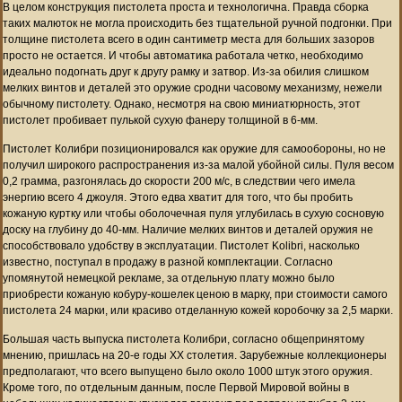
В целом конструкция пистолета проста и технологична. Правда сборка
таких малюток не могла происходить без тщательной ручной подгонки. При
толщине пистолета всего в один сантиметр места для больших зазоров
просто не остается. И чтобы автоматика работала четко, необходимо
идеально подогнать друг к другу рамку и затвор. Из-за обилия слишком
мелких винтов и деталей это оружие сродни часовому механизму, нежели
обычному пистолету. Однако, несмотря на свою миниатюрность, этот
пистолет пробивает пулькой сухую фанеру толщиной в 6-мм.
Пистолет Колибри позиционировался как оружие для самообороны, но не
получил широкого распространения из-за малой убойной силы. Пуля весом
0,2 грамма, разгонялась до скорости 200 м/с, в следствии чего имела
энергию всего 4 джоуля. Этого едва хватит для того, что бы пробить
кожаную куртку или чтобы оболочечная пуля углубилась в сухую сосновую
доску на глубину до 40-мм. Наличие мелких винтов и деталей оружия не
способствовало удобству в эксплуатации. Пистолет Kolibri, насколько
известно, поступал в продажу в разной комплектации. Согласно
упомянутой немецкой рекламе, за отдельную плату можно было
приобрести кожаную кобуру-кошелек ценою в марку, при стоимости самого
пистолета 24 марки, или красиво отделанную кожей коробочку за 2,5 марки.
Большая часть выпуска пистолета Колибри, согласно общепринятому
мнению, пришлась на 20-е годы ХХ столетия. Зарубежные коллекционеры
предполагают, что всего выпущено было около 1000 штук этого оружия.
Кроме того, по отдельным данным, после Первой Мировой войны в