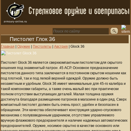
Пистолет Глок 36
Главная
|
Оружие
|
Пистолеты
|
Австрия
|
Glock 36
Пистолет Glock 36 является сверхкомпактным пистолетом для скрытого
ношения под знаменитый патрон .45 ACP. Основное предназначение
пистолетов данного типа заключается в постоянном скрытом ношении как
под плотной, так и под легкой верхней одеждой. Оружие должно быть
незаметным и удобным. Glock 36 имеет минимальные для 45-го калибра и
такой компоновки габариты, а также очень малый вес при практически
полном отсутствии выступающих деталей. Малая толщина оружия
достигнута благодаря размещению патронов в магазине в один ряд. Сверх
компактный пистолет должен быть очень прост, удобен и безопасен в
обращении. Эти качества обеспечивает конструкция ударно-спускового
механизма с полувзведенным ударником, отсутствие управляемого
вручную флажкового предохранителя и наличие надежных автоматических
предохранителей. Оружие, носимое скрытно в качестве основного или
запасного применяется в основном на сверхкоротких дистанциях или в