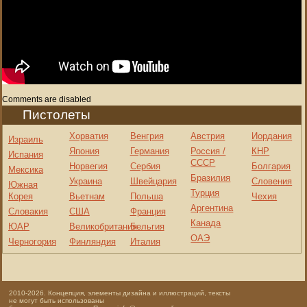
Comments are disabled
Пистолеты
Хорватия
Венгрия
Австрия
Иордания
Израиль
Япония
Германия
Россия /
КНР
Испания
СССР
Норвегия
Сербия
Болгария
Мексика
Бразилия
Украина
Швейцария
Словения
Южная
Турция
Корея
Вьетнам
Польша
Чехия
Аргентина
Словакия
США
Франция
Канада
ЮАР
Великобритания
Бельгия
ОАЭ
Черногория
Финляндия
Италия
2010-2026. Концепция, элементы дизайна и иллюстраций, тексты
не могут быть использованы