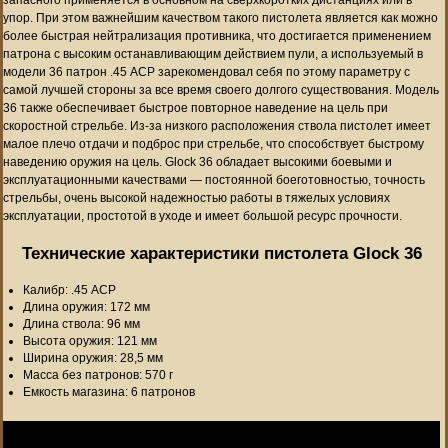
упор. При этом важнейшим качеством такого пистолета является как можно
более быстрая нейтрализация противника, что достигается применением
патрона с высоким останавливающим действием пули, а используемый в
модели 36 патрон .45 ACP зарекомендовал себя по этому параметру с
самой лучшей стороны за все время своего долгого существования. Модель
36 также обеспечивает быстрое повторное наведение на цель при
скоростной стрельбе. Из-за низкого расположения ствола пистолет имеет
малое плечо отдачи и подброс при стрельбе, что способствует быстрому
наведению оружия на цель. Glock 36 обладает высокими боевыми и
эксплуатационными качествами — постоянной боеготовностью, точность
стрельбы, очень высокой надежностью работы в тяжелых условиях
эксплуатации, простотой в уходе и имеет большой ресурс прочности.
Технические характеристики пистолета Glock 36
Калибр: .45 ACP
Длина оружия: 172 мм
Длина ствола: 96 мм
Высота оружия: 121 мм
Ширина оружия: 28,5 мм
Масса без патронов: 570 г
Емкость магазина: 6 патронов