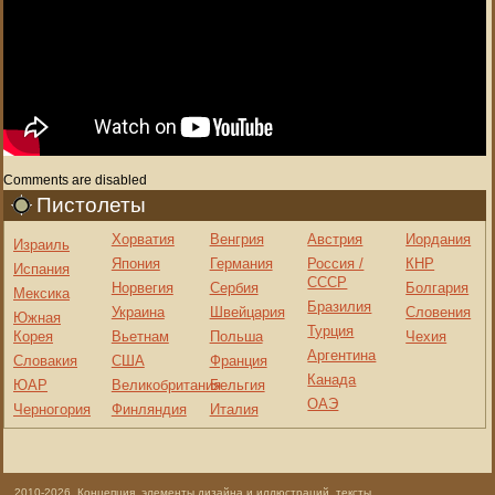
Comments are disabled
Пистолеты
Хорватия
Венгрия
Австрия
Иордания
Израиль
Япония
Германия
Россия /
КНР
Испания
СССР
Норвегия
Сербия
Болгария
Мексика
Бразилия
Украина
Швейцария
Словения
Южная
Турция
Корея
Вьетнам
Польша
Чехия
Аргентина
Словакия
США
Франция
Канада
ЮАР
Великобритания
Бельгия
ОАЭ
Черногория
Финляндия
Италия
2010-2026. Концепция, элементы дизайна и иллюстраций, тексты