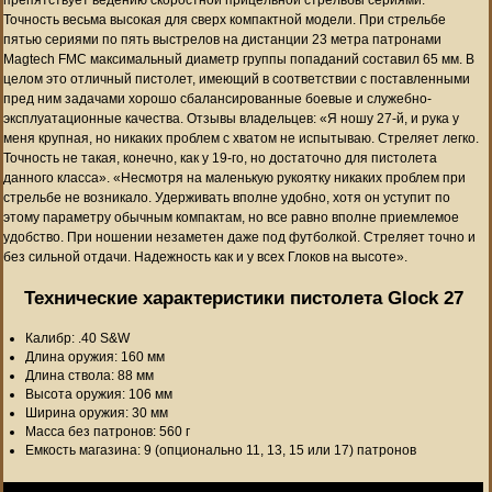
Точность весьма высокая для сверх компактной модели. При стрельбе
пятью сериями по пять выстрелов на дистанции 23 метра патронами
Magtech FMC максимальный диаметр группы попаданий составил 65 мм. В
целом это отличный пистолет, имеющий в соответствии с поставленными
пред ним задачами хорошо сбалансированные боевые и служебно-
эксплуатационные качества. Отзывы владельцев: «Я ношу 27-й, и рука у
меня крупная, но никаких проблем с хватом не испытываю. Стреляет легко.
Точность не такая, конечно, как у 19-го, но достаточно для пистолета
данного класса». «Несмотря на маленькую рукоятку никаких проблем при
стрельбе не возникало. Удерживать вполне удобно, хотя он уступит по
этому параметру обычным компактам, но все равно вполне приемлемое
удобство. При ношении незаметен даже под футболкой. Стреляет точно и
без сильной отдачи. Надежность как и у всех Глоков на высоте».
Технические характеристики пистолета Glock 27
Калибр: .40 S&W
Длина оружия: 160 мм
Длина ствола: 88 мм
Высота оружия: 106 мм
Ширина оружия: 30 мм
Масса без патронов: 560 г
Емкость магазина: 9 (опционально 11, 13, 15 или 17) патронов