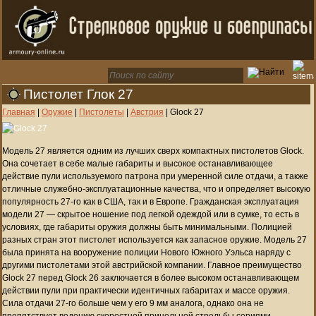
Пистолет Глок 27
Главная
|
Оружие
|
Пистолеты
|
Австрия
|
Glock 27
Модель 27 является одним из лучших сверх компактных пистолетов Glock.
Она сочетает в себе малые габариты и высокое останавливающее
действие пули используемого патрона при умеренной силе отдачи, а также
отличные служебно-эксплуатационные качества, что и определяет высокую
популярность 27-го как в США, так и в Европе. Гражданская эксплуатация
модели 27 — скрытое ношение под легкой одеждой или в сумке, то есть в
условиях, где габариты оружия должны быть минимальными. Полицией
разных стран этот пистолет используется как запасное оружие. Модель 27
была принята на вооружение полиции Нового Южного Уэльса наряду с
другими пистолетами этой австрийской компании. Главное преимущество
Glock 27 перед Glock 26 заключается в более высоком останавливающем
действии пули при практически идентичных габаритах и массе оружия.
Сила отдачи 27-го больше чем у его 9 мм аналога, однако она не
препятствует ведению скоростной прицельной стрельбы сериями.