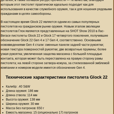
которым этот пистолет практически идеально подходит как для
использования в качестве служебного оружия, так и для ношения рядовыми
гражданами в целях самообороны.
В настоящее время Glock 22 является одним из самых популярных
пистолетов на гражданском рынке оружия. Новым этапом эволюции
пистолетов Глок являются представленные на SHOT Show 2010 в Лас-
Вегасе пистолеты Glock 22 и Glock 17 четвертого поколения, получившие
обозначение Glock 22 Gen 4 и 17 Gen 4, соответственно. Основными
нововведениями Gen 4 стали: сменные панели задней части рукоятки;
новая текстура поверхностей рукоятки; две возвратные пружины; более
узкая рукоятка; увеличенная защелка магазина с большей площадью
контакта, которая может быть переставлена на правую сторону рамы
пистолета; на левой стороне затвора-кожуха, за стилизованной эмблемой
компании и номером модели имеется обозначение Gen 4.
Технические характеристики пистолета Glock 22
Калибр: .40 S&W
Длина оружия: 186 мм
Длина ствола: 114 мм
Высота оружия: 138 мм
Ширина оружия: 30 мм
Масса без патронов: 650 г
Емкость магазина: 15 (опционально 17) патронов