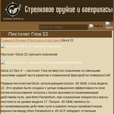
Пистолет Глок 22
Главная
|
Оружие
|
Пистолеты
|
Австрия
|
Glock 22
Пистолет Glock 22 третьего поколения
Glock 22 Gen 4 — пистолет Глок четвертого поколения со сменными
панелями задней части рукоятки и измененной фактурой ее поверхностей
Первым пистолетом Glock, использующим патрон .40 S&W, стала модель
22. Это оружие было создано с целью повышения эффективности огня
путем использования патрона с более высоким останавливающим
действием пули, чем 9mm Parabellum, при сохранении габаритов и массы
пистолета на уровне модели 17. Патрон .40 S&W, являясь по
останавливающему действию пули и ширине гильзы промежуточным
вариантом между 9mm Parabellum и .45 ACP, обладает отличным