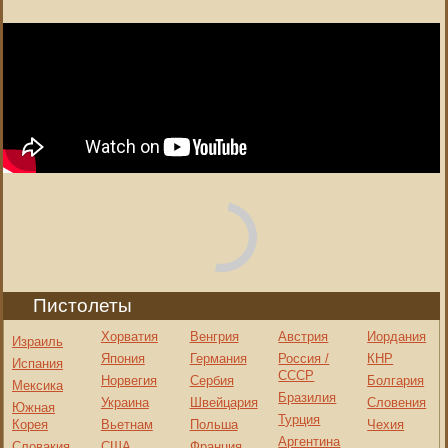
Comments are disabled
Пистолеты
Хорватия
Венгрия
Австрия
Иордания
Израиль
Япония
Германия
Россия /
КНР
Испания
СССР
Норвегия
Сербия
Болгария
Мексика
Бразилия
Украина
Швейцария
Словения
Южная
Турция
Корея
Вьетнам
Польша
Чехия
Аргентина
Словакия
США
Франция
Канада
ЮАР
Великобритания
Бельгия
ОАЭ
Черногория
Финляндия
Италия