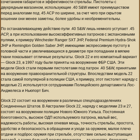
сочетанием габаритов и эффективности стрельбы. Пистолеты с
двухрядным магазином, использующие .40 S&W имеют преимуществом
перед аналогами под .45 ACP по ширине, за счет чего при скрытом
ношении они менее заметны, более удобны и необременительны.
По останавливающему действию пули .40 S&W лишь немного уступает .45
ACP, а при использовании высокоэффективных патронов с экспансивными
пулями, к примеру Winchester Ranger SXT JHP, Federal Premium Hydra-Shok
JHP и Remington Golden Saber JHP, имеющими экспрессивную пустоту в
головной части и увеличивающихся в диаметре при попадании в мягкие
ткани показывает отличные результаты. Glock 22 и его компактный вариант
— Glock 23, в 1997 году были приняты на вооружение ФБР США. Эти
модели Glock стали первыми пистолетами под патрон .40 S&W, принятыми
на вооружение правоохранительной структуры. Впоследствии модель 22
стала самой популярной в полиции США, к примеру, этот пистолет наряду с
моделью 21 используется сотрудниками Полицейского департамента Лос-
Анджелеса и Ньюпорт Бич.
Glock 22 состоит на вооружении в различных спецподразделениях
Соединенных Штатов. В Австралии Glock 22, наряду с моделями 23 и 27,
состоят на вооружении полиции Нового Южного Уэльса. Постоянная
боеготовность, высокое ОДП используемого патрона, малый вес,
надежность работы, высокая огневая мощь, точность стрельбы, простота,
удобство и безопасность в обращении и уходе за оружием, малое плечо
отдачи и подброс оружия при стрельбе, отсутствие сильно выступающих
деталей, а также большой ресурс прочности — те качества, благодаря