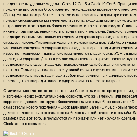
представлены ударные модели - Glock 17 Gen5 и Glock 19 Gen5. Принципиа
поколение пистолетов Glock, конечно, унаследовало проверенную констру
(Gen4). Автоматика работает по схеме использования отдачи при коротком
помощи снижающейся казенной части ствола, входящий своим прямоуголь
патронником, в окно для выброса стреляных гильз затвора-кожуха. Снижен
нижнего прилива казенной части ствола с выступом рамы. Ударно-спусково
предварительным, частичным взведением ударника при отходе затвора-кож
спусковой крючок. Фирменный ударно-спусковой механизм Safe Action удар
частичным взведением ударника при отходе затвора назад и довзведением 
известно, технически - данная система является классическим УСМ одинар
довзводом ударника. Длина и усилие хода спускового крючка препятствуют
предохранитель ударника делает невозможным удар бойка по капсюлю патр
шептала. Только при нажатии на спусковой крючок спусковая тяга своим 
предохранитель, представляющий собой подпружиненный цилиндр с проточ
перемещаться вперёд и нанести удар бойком по капсюлю патрона.
Отличием пистолетов пятого поколения Glock, стали некоторые решения, 
и эргономических эксплуатационных свойств. Что же изменили или переде
коррозии и царапин, которую обеспечивает алмазоподобное покрытие nDLC (
сами стволы нового поколения - Glock Marksman Barrel (GMB), с новым про
должно положительно отражаться на более высокой точности стрельбы. Дл
размера рук и от того, используются ли перчатки или нет - рукояти сделаны
Glock второго поколения.