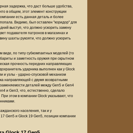
рная задержка, что даст больше удобства,
что в общем, этот элемент конструкции
 компании есть данная деталь и более
 попала. Видимо, был оставлен "коридор" для
дний выступ, что должно ускорить замену
цвет подавателя патронов в магазинах и
вину шахты рукояти, что должно ускорить
 виде, по типу субкомпактных моделей (то
абариты и заметность оружия при скрытном
ческая прочность передних направляющих
дохранитель ударника выполнен как у Glock
и и узлы - ударно-спусковой механизм
борка направляющей с двумя возвратными
мозаменяемости деталей между Gen5 и Gen4
4 и Gen3, что, естественно, сделало
При этом в компании Glock указывают, что
нниками.
ажданского населения, так и у
k 17 Gen5 и Glock 19 Gen5, позиции компании
та Glock 17 Gen5