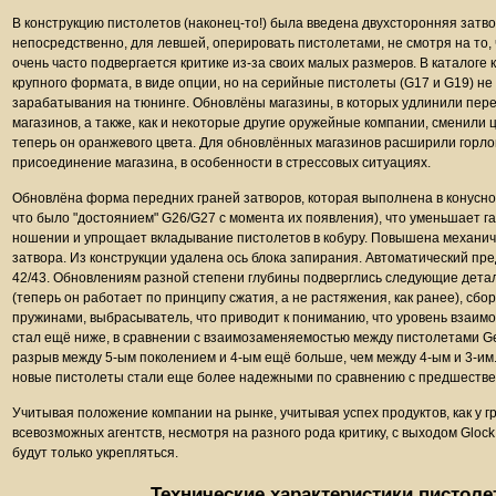
В конструкцию пистолетов (наконец-то!) была введена двухсторонняя затво
непосредственно, для левшей, оперировать пистолетами, не смотря на то, 
очень часто подвергается критике из-за своих малых размеров. В каталоге
крупного формата, в виде опции, но на серийные пистолеты (G17 и G19) не
зарабатывания на тюнинге. Обновлёны магазины, в которых удлинили пере
магазинов, а также, как и некоторые другие оружейные компании, сменили 
теперь он оранжевого цвета. Для обновлённых магазинов расширили горло
присоединение магазина, в особенности в стрессовых ситуациях.
Обновлёна форма передних граней затворов, которая выполнена в конусном
что было "достоянием" G26/G27 с момента их появления), что уменьшает г
ношении и упрощает вкладывание пистолетов в кобуру. Повышена механи
затвора. Из конструкции удалена ось блока запирания. Автоматический пре
42/43. Обновлениям разной степени глубины подверглись следующие детал
(теперь он работает по принципу сжатия, а не растяжения, как ранее), с
пружинами, выбрасыватель, что приводит к пониманию, что уровень взаи
стал ещё ниже, в сравнении с взаимозаменяемостью между пистолетами Gen
разрыв между 5-ым поколением и 4-ым ещё больше, чем между 4-ым и 3-им. 
новые пистолеты стали еще более надежными по сравнению с предшестве
Учитывая положение компании на рынке, учитывая успех продуктов, как у гр
всевозможных агентств, несмотря на разного рода критику, с выходом Gloc
будут только укрепляться.
Технические характеристики пистоле