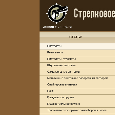
СТАТЬИ
Пистолеты
Револьверы
Пистолеты-пулеметы
Штурмовые винтовки
Самозарядные винтовки
Магазинные винтовки с поворотным затвором
Снайперские винтовки
Ножи
Гражданское оружие
Гладкоствольное оружие
Травматическое оружие самообороны - оооп