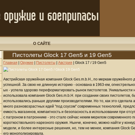
О САЙТЕ
Пистолеты Glock 17 Gen5 и 19 Gen5
Главная
|
Оружие
|
Пистолеты
|
Австрия
|
Glock 17 / 19 Gen5
Австрийская оружейная компания Glock Ges.m.b.H., по меркам оружейного 
успешной. За свою не длинную историю - основана в 1963-ем, огнестрельно
ых - успела здорово переформатировать рынок пистолетов. Уникальности н
использовала компания Glock Ges.m.b.H. при создании своих пистолетов, бы
использовались раньше другими производителями. Но то, как это сделала 
много разновозрастных идей "под соусом" современных технологий, предл
емкость магазинов, компактность и безопасность в использовании при от
с патроном в патроннике - это стало сейчас неким мерилом современного 
короткоствольного нарезного оружия. Нынче, конечно, можно найти у конку
модели, и более интересные решения, но, тем не менее, компания Glock Ge
его монополизировала.