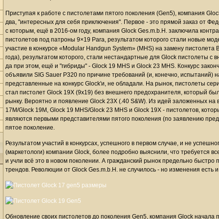
Приступая к работе с пистолетами пятого поколения (Gen5), компания Glock 
два, "интересных для себя приключения". Первое - это прямой заказ от Ф
с которым, ещё в 2016-ом году, компания Glock Ges.m.b.H. заключила контр
пистолетов под патроны 9×19 Para, результатом которого стали новые модел
участие в конкурсе «Modular Handgun System» (MHS) на замену пистолета 
года), результатом которого, стали нестандартные для Glock пистолеты 
да при этом, ещё и "гибриды" - Glock 19 MHS и Glock 23 MHS. Конкурс зако
объявили SIG Sauer P320 по причине требований (и, конечно, испытаний) н
представленные на конкурс Glock'и, не обладали. На рынок, пистолеты се
стал пистолет Glock 19X (9x19) без внешнего предохранителя, который бы
рынку. Вероятно и появление Glock 23X (.40 S&W). Из идей заложенных на 
17M/Glock 19M, Glock 19 MHS/Glock 23 MHS и Glock 19X - пистолетов, кото
являются первыми представителями пятого поколения (по заявлению предс
пятое поколение.
Результатом участий в конкурсах, успешного в первом случае, и не успешног
(маркетологи) компании Glock, более подробно выяснили, что требуется в
и учли всё это в новом поколении. А гражданский рынок предельно быстро
трендов. Революции от Glock Ges.m.b.H. не случилось - но изменения есть 
Обновление своих пистолетов до поколения Gen5, компания Gloсk начала