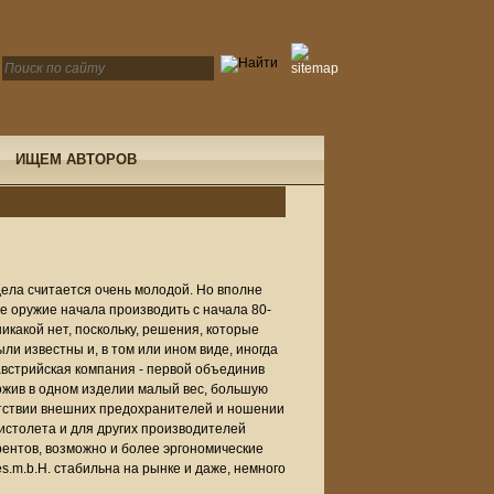
ИЩЕМ АВТОРОВ
дела считается очень молодой. Но вполне
е оружие начала производить с начала 80-
икакой нет, поскольку, решения, которые
ли известны и, в том или ином виде, иногда
австрийская компания - первой объединив
ожив в одном изделии малый вес, большую
сутствии внешних предохранителей и ношении
пистолета и для других производителей
рентов, возможно и более эргономические
s.m.b.H. стабильна на рынке и даже, немного