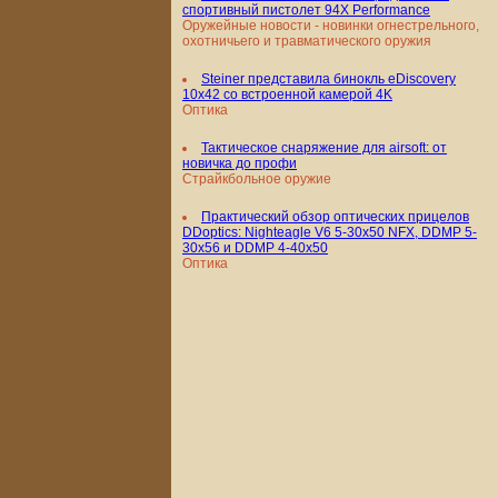
спортивный пистолет 94X Performance
Оружейные новости - новинки огнестрельного,
охотничьего и травматического оружия
Steiner представила бинокль eDiscovery
10x42 со встроенной камерой 4K
Оптика
Тактическое снаряжение для airsoft: от
новичка до профи
Страйкбольное оружие
Практический обзор оптических прицелов
DDoptics: Nighteagle V6 5-30x50 NFX, DDMP 5-
30x56 и DDMP 4-40x50
Оптика