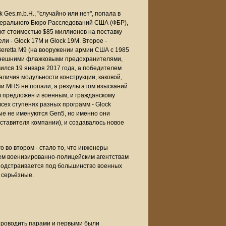
Ges.m.b.H., "случайно или нет", попала в
едерального Бюро Расследований США (ФБР),
акт стоимостью $85 миллионов на поставку
и - Glock 17M и Glock 19M. Второе -
Beretta M9 (на вооружении армии США с 1985
с внешними флажковыми предохранителями,
нчился 19 января 2017 года, а победителем
аличия модульности конструкции, каковой,
рии MHS не попали, а результатом изысканий
л предложен и военным, и гражданскому
всех ступенях разных программ - Glock
рые не именуются Gen5, но именно они
тавителя компании), и создавалось новое
о во втором - стало то, что инженеры
сем военизированно-полицейским агентствам
 подстраивается под большинство военных
и серьёзные.
 проводить парами и первыми были