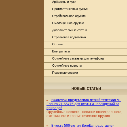
Арбалеты и луки
Противотанковые ружья
Страйкбольное оружие
Охолощенное оружие
Дополнительные статьи
Стрелковая подготовка
Оптика
Боеприпасы
Оружейные заставки для телефона
Оружейные новости
Полезные ссылки
НОВЫЕ СТАТЬИ
Swarovski представила легкий телескоп AT
Endura 21-65x75 для охоты и наблюдений за
природой
Оружейные новости - новинки огнестрельного,
охотничьего и травматического оружия
В честь 500-летия Beretta представлен