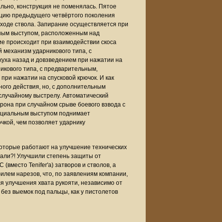
льно, конструкция не поменялась. Пятое
кцию предыдущего четвёртого поколения
 ходе ствола. Запирание осуществляется при
ным выступом, расположенным над
ие происходит при взаимодействии скоса
й механизм ударникового типа, с
уха назад и довзведением при нажатии на
никового типа, с предварительным,
при нажатии на спусковой крючок. И как
ного действия, но, с дополнительным
 случайному выстрелу. Автоматический
она при случайном срыве боевого взвода с
специальным выступом поднимает
кой, чем позволяет ударнику
которые работают на улучшение технических
лали?! Улучшили степень защиты от
вместо Tenifer'а) затворов и стволов, а
филем нарезов, что, по заявлениям компании,
я улучшения хвата рукояти, независимо от
 без выемок под пальцы, как у пистолетов