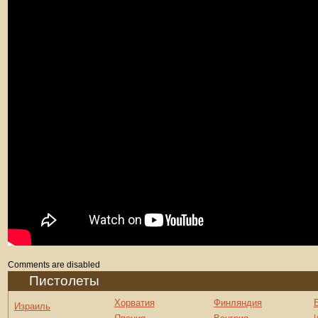
Comments are disabled
Пистолеты
Хорватия
Финляндия
Израиль