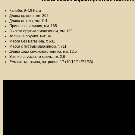
Калибр: 9×19 Para
Длина оружия, мм: 202
Длина ствола, мм: 114
Прицельная линия, мм: 165
Высота оружия с магазином, мм: 139
Толщина оружия, мм: 34
Масса без магазина, г: 631
Масса с пустым магазином, г: 711
Длина хода спускового крючка, мм: 12,5
Усилие спускового крючка, кг: 2,6
Ёмкость магазина, патронов: 17 (10/19/24//31/33)