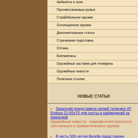
Арбалеты и луки
Противотанковые ружья
Страйкбольное оружие
Охолощенное оружие
Дополнительные статьи
Стрелковая подготовка
Оптика
Боеприпасы
Оружейные заставки для телефона
Оружейные новости
Полезные ссылки
НОВЫЕ СТАТЬИ
Swarovski представила легкий телескоп AT
Endura 21-65x75 для охоты и наблюдений за
природой
Оружейные новости - новинки огнестрельного,
охотничьего и травматического оружия
В честь 500-летия Beretta представлен