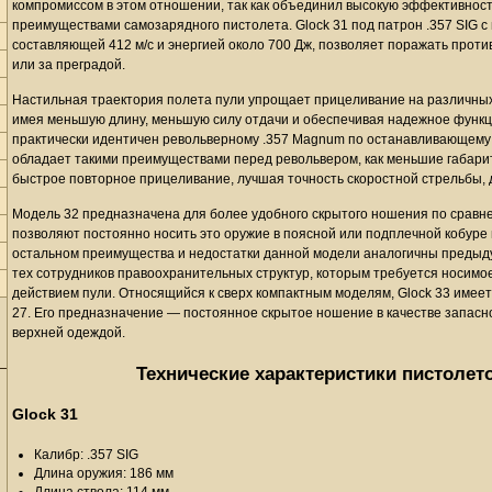
компромиссом в этом отношении, так как объединил высокую эффективнос
преимуществами самозарядного пистолета. Glock 31 под патрон .357 SIG с
составляющей 412 м/с и энергией около 700 Дж, позволяет поражать прот
или за преградой.
Настильная траектория полета пули упрощает прицеливание на различных 
имея меньшую длину, меньшую силу отдачи и обеспечивая надежное функц
практически идентичен револьверному .357 Magnum по останавливающему 
обладает такими преимуществами перед револьвером, как меньшие габарит
быстрое повторное прицеливание, лучшая точность скоростной стрельбы, 
Модель 32 предназначена для более удобного скрытого ношения по сравн
позволяют постоянно носить это оружие в поясной или подплечной кобуре 
остальном преимущества и недостатки данной модели аналогичны предыду
тех сотрудников правоохранительных структур, которым требуется носимо
действием пули. Относящийся к сверх компактным моделям, Glock 33 имеет
27. Его предназначение — постоянное скрытое ношение в качестве запасно
верхней одеждой.
Технические характеристики пистолетов
Glock 31
Калибр: .357 SIG
Длина оружия: 186 мм