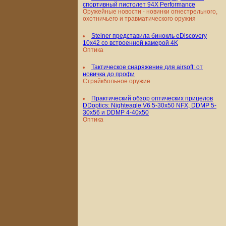
спортивный пистолет 94X Performance
Оружейные новости - новинки огнестрельного,
охотничьего и травматического оружия
Steiner представила бинокль eDiscovery
10x42 со встроенной камерой 4K
Оптика
Тактическое снаряжение для airsoft: от
новичка до профи
Страйкбольное оружие
Практический обзор оптических прицелов
DDoptics: Nighteagle V6 5-30x50 NFX, DDMP 5-
30x56 и DDMP 4-40x50
Оптика