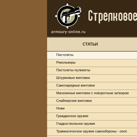
СТАТЬИ
Пистолеты
Револьверы
Пистолеты-пулеметы
Штурмовые винтовки
Самозарядные винтовки
Магазинные винтовки с поворотным затвором
Снайперские винтовки
Ножи
Гражданское оружие
Гладкоствольное оружие
Травматическое оружие самообороны - оооп