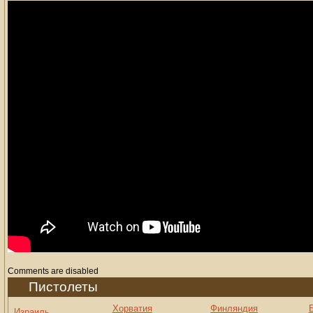
Comments are disabled
Пистолеты
Хорватия
Финляндия
Израиль