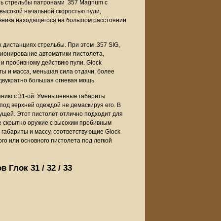
ть стрельбы патронами .357 Magnum с
 высокой начальной скоростью пули,
ивника находящегося на большом расстоянии
дистанциях стрельбы. При этом .357 SIG,
ионирование автоматики пистолета,
и пробивному действию пули. Glock
ы и масса, меньшая сила отдачи, более
двукратно большая огневая мощь.
ению с 31-ой. Уменьшенные габариты
под верхней одеждой не демаскируя его. В
щей. Этот пистолет отлично подходит для
е скрытно оружие с высоким пробивным
 габариты и массу, соответствующие Glock
го или основного пистолета под легкой
 Глок 31 / 32 / 33