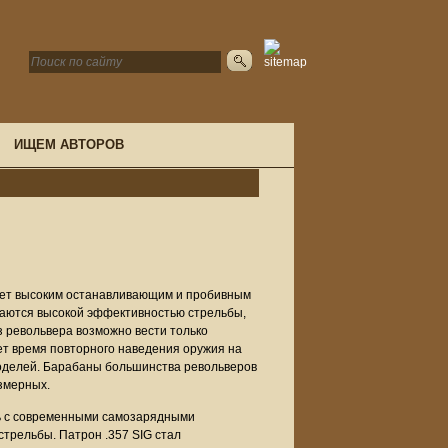
ИЩЕМ АВТОРОВ
ает высоким останавливающим и пробивным
чаются высокой эффективностью стрельбы,
з револьвера возможно вести только
ет время повторного наведения оружия на
 моделей. Барабаны большинства револьверов
азмерных.
ть с современными самозарядными
стрельбы. Патрон .357 SIG стал