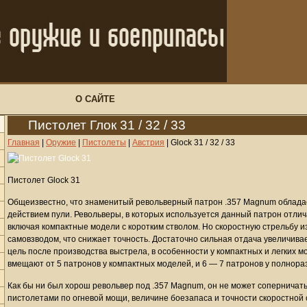
О САЙТЕ
Пистолет Глок 31 / 32 / 33
Главная
|
Оружие
|
Пистолеты
|
Австрия
|
Glock 31 / 32 / 33
Пистолет Glock 31
Общеизвестно, что знаменитый револьверный патрон .357 Magnum облад
действием пули. Револьверы, в которых используется данный патрон отли
включая компактные модели с коротким стволом. Но скоростную стрельбу и
самовзводом, что снижает точность. Достаточно сильная отдача увеличива
цель после производства выстрела, в особенности у компактных и легких
вмещают от 5 патронов у компактных моделей, и 6 — 7 патронов у полнор
Как бы ни был хорош револьвер под .357 Magnum, он не может сопернича
пистолетами по огневой мощи, величине боезапаса и точности скоростной 