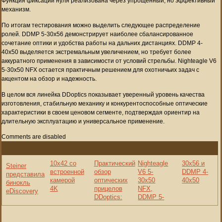
Функция фиксации нуля реализована через упрощенный, но эффективный
механизм.
По итогам тестирования можно выделить следующее распределение
ролей. DDMP 5-30x56 демонстрирует наиболее сбалансированное
сочетание оптики и удобства работы на дальних дистанциях. DDMP 4-
40x50 выделяется экстремальным увеличением, но требует более
аккуратного применения в зависимости от условий стрельбы. Nighteagle V6
5-30x50 NFX остается практичным решением для охотничьих задач с
акцентом на обзор и надежность.
В целом вся линейка DDoptics показывает уверенный уровень качества
изготовления, стабильную механику и конкурентоспособные оптические
характеристики в своем ценовом сегменте, подтверждая ориентир на
длительную эксплуатацию и универсальное применение.
Comments are disabled
10x42 со
Практический
Nighteagle
30x56 и
Steiner
встроенной
обзор
V6 5-
DDMP 4-
представила
камерой
оптических
30x50
40x50
бинокль
4K
прицелов
NFX,
eDiscovery
DDoptics:
DDMP 5-