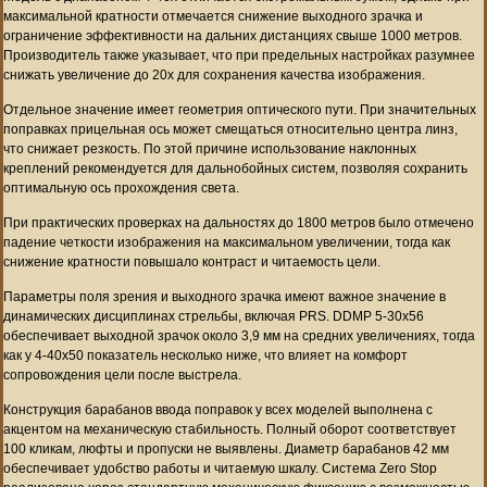
максимальной кратности отмечается снижение выходного зрачка и
ограничение эффективности на дальних дистанциях свыше 1000 метров.
Производитель также указывает, что при предельных настройках разумнее
снижать увеличение до 20x для сохранения качества изображения.
Отдельное значение имеет геометрия оптического пути. При значительных
поправках прицельная ось может смещаться относительно центра линз,
что снижает резкость. По этой причине использование наклонных
креплений рекомендуется для дальнобойных систем, позволяя сохранить
оптимальную ось прохождения света.
При практических проверках на дальностях до 1800 метров было отмечено
падение четкости изображения на максимальном увеличении, тогда как
снижение кратности повышало контраст и читаемость цели.
Параметры поля зрения и выходного зрачка имеют важное значение в
динамических дисциплинах стрельбы, включая PRS. DDMP 5-30x56
обеспечивает выходной зрачок около 3,9 мм на средних увеличениях, тогда
как у 4-40x50 показатель несколько ниже, что влияет на комфорт
сопровождения цели после выстрела.
Конструкция барабанов ввода поправок у всех моделей выполнена с
акцентом на механическую стабильность. Полный оборот соответствует
100 кликам, люфты и пропуски не выявлены. Диаметр барабанов 42 мм
обеспечивает удобство работы и читаемую шкалу. Система Zero Stop