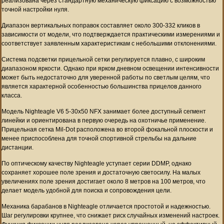
реализована через стандартную механическую фиксацию с возможностью
точной настройки нуля.
Диапазон вертикальных поправок составляет около 300-332 кликов в
зависимости от модели, что подтверждается практическими измерениями и
соответствует заявленным характеристикам с небольшими отклонениями.
Система подсветки прицельной сетки регулируется плавно, с широким
диапазоном яркости. Однако при ярком дневном освещении интенсивности
может быть недостаточно для уверенной работы по светлым целям, что
является характерной особенностью большинства прицелов данного
класса.
Модель Nighteagle V6 5-30x50 NFX занимает более доступный сегмент
линейки и ориентирована в первую очередь на охотничье применение.
Прицельная сетка Mil-Dot расположена во второй фокальной плоскости и
менее приспособлена для точной спортивной стрельбы на дальние
дистанции.
По оптическому качеству Nighteagle уступает серии DDMP, однако
сохраняет хорошее поле зрения и достаточную светосилу. На малых
увеличениях поле зрения достигает около 8 метров на 100 метров, что
делает модель удобной для поиска и сопровождения цели.
Механика барабанов в Nighteagle отличается простотой и надежностью.
Шаг регулировки крупнее, что снижает риск случайных изменений настроек.