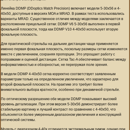
Линейка DDMP (DDoptics Match Precision) включает модели 5-30x56 и 4-
40x50, доступные в версиях MOA и MRAD. В рамках теста использовались
варианты MRAD. Существенное отличие между моделями заключается в
расположении прицельной сетки: DDMP V6 5-30x56 выполнен в первой
фокальной плоскости, тогда как DDMP V10 4-40x50 использует вторую
фокальную плоскость.
Для практической стрельбы на дальние дистанции чаще применяется
именно первая фокальная плоскость, поскольку размеры сетки изменяются
вместе с увеличением, сохраняя пропорции. Это упрощает работу с
поправками и оценкой дистанции. Сетка Tac-A обеспечивает баланс между
информативностью и обзорностью, не перегружая поле зрения.
В модели DDMP 4-40x50 сетка корректно соответствует заявленным
параметрам только на определенном увеличении, что характерно для
второй фокальной плоскости. На практике это требует более
внимательного выбора кратности, особенно при динамичной стрельбе.
По оптическому разрешению обе модели DDMP показывают высокий
уровень детализации. При этом версия 5-30x56 демонстрирует более
стабильную картинку и лучший контраст по сравнению с 4-40x50, что
объясняется более умеренным диапазоном увеличения и конструкцией
оптической системы.
Модель с диапазоном 4-40x отличается экстремальным зумом, однако при