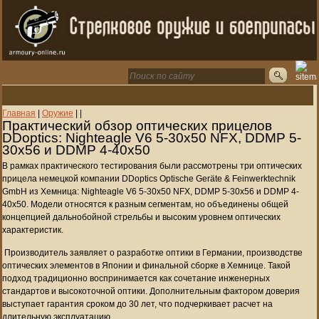
Главная
|
Оружие
|
|
Практический обзор оптических прицелов
DDoptics: Nighteagle V6 5-30x50 NFX, DDMP 5-
30x56 и DDMP 4-40x50
В рамках практического тестирования были рассмотрены три оптических
прицела немецкой компании DDoptics Optische Geräte & Feinwerktechnik
GmbH из Хемница: Nighteagle V6 5-30x50 NFX, DDMP 5-30x56 и DDMP 4-
40x50. Модели относятся к разным сегментам, но объединены общей
концепцией дальнобойной стрельбы и высоким уровнем оптических
характеристик.
Производитель заявляет о разработке оптики в Германии, производстве
оптических элементов в Японии и финальной сборке в Хемнице. Такой
подход традиционно воспринимается как сочетание инженерных
стандартов и высокоточной оптики. Дополнительным фактором доверия
выступает гарантия сроком до 30 лет, что подчеркивает расчет на
длительную эксплуатацию.