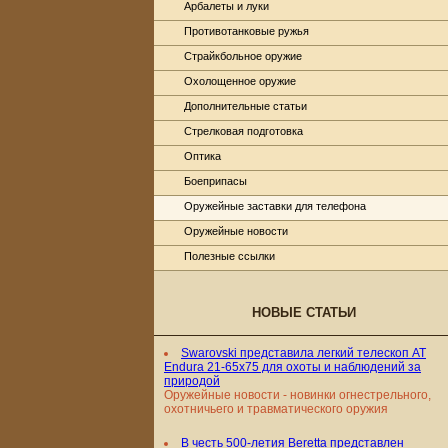
Арбалеты и луки
Противотанковые ружья
Страйкбольное оружие
Охолощенное оружие
Дополнительные статьи
Стрелковая подготовка
Оптика
Боеприпасы
Оружейные заставки для телефона
Оружейные новости
Полезные ссылки
НОВЫЕ СТАТЬИ
Swarovski представила легкий телескоп AT
Endura 21-65x75 для охоты и наблюдений за
природой
Оружейные новости - новинки огнестрельного,
охотничьего и травматического оружия
В честь 500-летия Beretta представлен