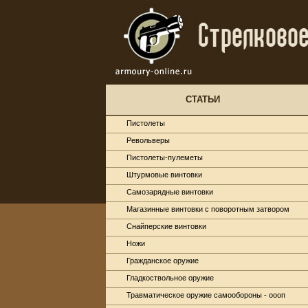
СТАТЬИ
Пистолеты
Револьверы
Пистолеты-пулеметы
Штурмовые винтовки
Самозарядные винтовки
Магазинные винтовки с поворотным затвором
Снайперские винтовки
Ножи
Гражданское оружие
Гладкоствольное оружие
Травматическое оружие самообороны - оооп