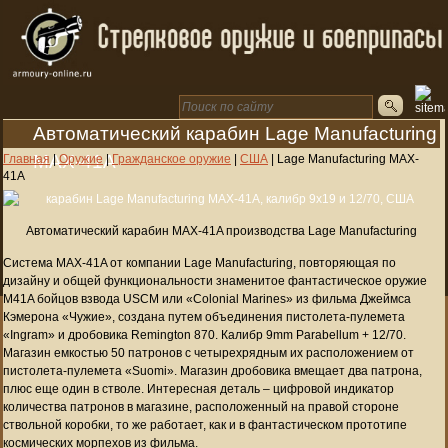
Автоматический карабин Lage Manufacturing
MAX-41A
Главная
|
Оружие
|
Гражданское оружие
|
США
|
Lage Manufacturing MAX-
41A
Автоматический карабин MAX-41A производства Lage Manufacturing
Система MAX-41A от компании Lage Manufacturing, повторяющая по
дизайну и общей функциональности знаменитое фантастическое оружие
M41A бойцов взвода USCM или «Colonial Marines» из фильма Джеймса
Кэмерона «Чужие», создана путем объединения пистолета-пулемета
«Ingram» и дробовика Remington 870. Калибр 9mm Parabellum + 12/70.
Магазин емкостью 50 патронов с четырехрядным их расположением от
пистолета-пулемета «Suomi». Магазин дробовика вмещает два патрона,
плюс еще один в стволе. Интересная деталь – цифровой индикатор
количества патронов в магазине, расположенный на правой стороне
ствольной коробки, то же работает, как и в фантастическом прототипе
космических морпехов из фильма.