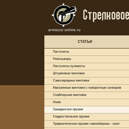
СТАТЬИ
Пистолеты
Револьверы
Пистолеты-пулеметы
Штурмовые винтовки
Самозарядные винтовки
Магазинные винтовки с поворотным затвором
Снайперские винтовки
Ножи
Гражданское оружие
Гладкоствольное оружие
Травматическое оружие самообороны - оооп