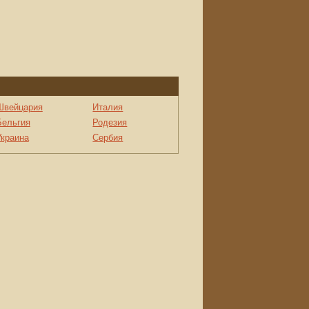
Швейцария
Италия
Бельгия
Родезия
Украина
Сербия