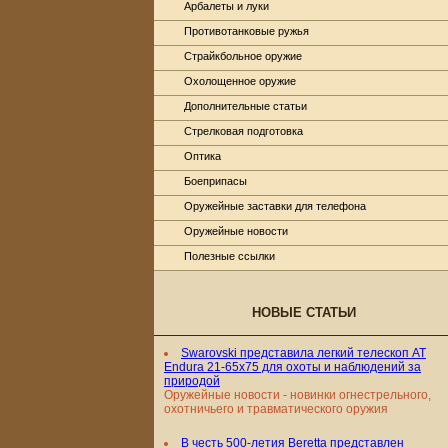
Арбалеты и луки
Противотанковые ружья
Страйкбольное оружие
Охолощенное оружие
Дополнительные статьи
Стрелковая подготовка
Оптика
Боеприпасы
Оружейные заставки для телефона
Оружейные новости
Полезные ссылки
НОВЫЕ СТАТЬИ
Swarovski представила легкий телескоп AT
Endura 21-65x75 для охоты и наблюдений за
природой
Оружейные новости - новинки огнестрельного,
охотничьего и травматического оружия
В честь 500-летия Beretta представлен