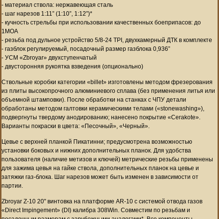
- материал ствола: нержавеющая сталь
- шаг нарезов 1:11” (1:10”, 1:12”)*
- кучность стрельбы при использовании качественных боеприпасов: до
1МОА
- резьба под дульное устройство 5/8-24 ТРI, двухкамерный ДТК в комплекте
- газблок регулируемый, посадочный размер газблока 0,936”
- УСМ «Zbroyar» двухступенчатый
- двусторонняя рукоятка взведения (опционально)
Ствольные коробки категории «billet» изготовлены методом фрезерования
из плиты высокопрочного алюминиевого сплава (без применения литья или
объемной штамповки). После обработки на станках с ЧПУ детали
обработаны методом галтовки керамическими телами («stonewashing»),
подвергнуты твердому анодированию; нанесено покрытие «Cerakote».
Варианты покраски в цвета: «Песочный», «Черный».
Цевье с верхней планкой Пикатинни; предусмотрена возможностью
установки боковых и нижних дополнительных планок. Для удобства
пользователя (наличие метизов и ключей) метрические резьбы применены
для зажима цевья на гайке ствола, дополнительных планок на цевье и
затяжки газ-блока. Шаг нарезов может быть изменен в зависимости от
партии.
Zbroyar Z-10 20" винтовка на платформе AR-10 с системой отвода газов
«Direct Impingement» (DI) калибра 308Win. Совместим по резьбам и
посадочным размерам с зарубежными аналогами*. Все компоненты –