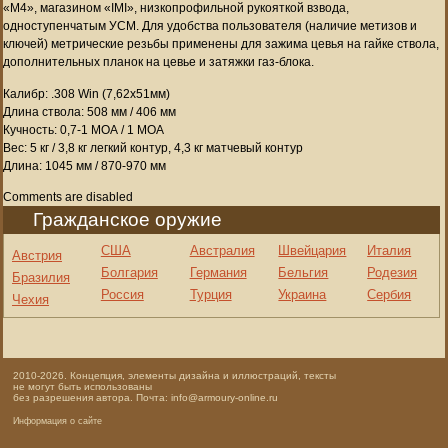
«M4», магазином «IMI», низкопрофильной рукояткой взвода,
одноступенчатым УСМ. Для удобства пользователя (наличие метизов и
ключей) метрические резьбы применены для зажима цевья на гайке ствола,
дополнительных планок на цевье и затяжки газ-блока.
Калибр: .308 Win (7,62х51мм)
Длина ствола: 508 мм / 406 мм
Кучность: 0,7-1 МОА / 1 МОА
Вес: 5 кг / 3,8 кг легкий контур, 4,3 кг матчевый контур
Длина: 1045 мм / 870-970 мм
Comments are disabled
Гражданское оружие
США
Австралия
Швейцария
Италия
Австрия
Болгария
Германия
Бельгия
Родезия
Бразилия
Россия
Турция
Украина
Сербия
Чехия
2010-2026. Концепция, элементы дизайна и иллюстраций, тексты
не могут быть использованы
без разрешения автора. Почта: info@armoury-online.ru
Информация о сайте