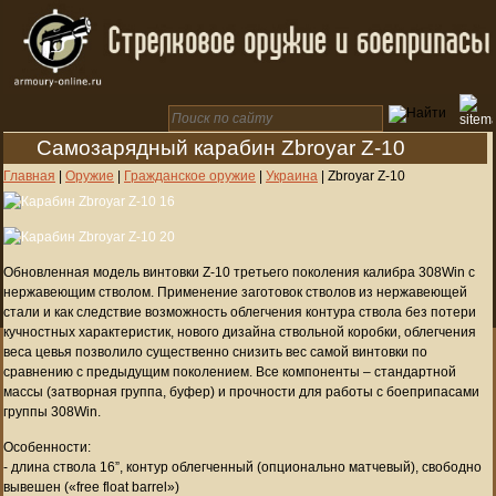
Самозарядный карабин Zbroyar Z-10
Главная
|
Оружие
|
Гражданское оружие
|
Украина
|
Zbroyar Z-10
Обновленная модель винтовки Z-10 третьего поколения калибра 308Win с
нержавеющим стволом. Применение заготовок стволов из нержавеющей
стали и как следствие возможность облегчения контура ствола без потери
кучностных характеристик, нового дизайна ствольной коробки, облегчения
веса цевья позволило существенно снизить вес самой винтовки по
сравнению с предыдущим поколением. Все компоненты – стандартной
массы (затворная группа, буфер) и прочности для работы с боеприпасами
группы 308Win.
Особенности:
- длина ствола 16”, контур облегченный (опционально матчевый), свободно
вывешен («free float barrel»)