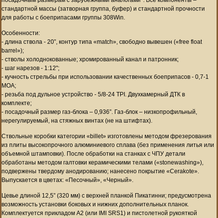
стандартной массы (затворная группа, буфер) и стандартной прочности
для работы с боеприпасами группы 308Win.
Особенности:
- длина ствола - 20”, контур типа «match», свободно вывешен («free float
barrel»);
- стволы холоднокованные; хромированный канал и патронник;
- шаг нарезов - 1:12";
- кучность стрельбы при использовании качественных боеприпасов - 0,7-1
МОА;
- резьба под дульное устройство - 5/8-24 TPI. Двухкамерный ДТК в
комплекте;
- посадочный размер газ-блока – 0,936”. Газ-блок – низкопрофильный,
нерегулируемый, на cтяжных винтах (не на штифтах).
Ствольные коробки категории «billet» изготовлены методом фрезерования
из плиты высокопрочного алюминиевого сплава (без применения литья или
объемной штамповки). После обработки на станках с ЧПУ детали
обработаны методом галтовки керамическими телами («stonewashing»),
подвержены твердому анодированию; нанесено покрытие «Cerakote».
Выпускается в цветах: «Песочный», «Черный».
Цевье длиной 12,5” (320 мм) с верхней планкой Пикатинни; предусмотрена
возможность установки боковых и нижних дополнительных планок.
Комплектуется прикладом A2 (или IMI SRS1) и пистолетной рукояткой