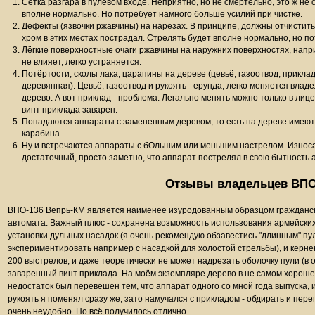
Сетка разгара в пулевом входе. Неприятно, но не смертельно, это ж не 
вполне нормально. Но потребует намного больше усилий при чистке.
Дефекты (язвочки ржавчины) на нарезах. В принципе, должны отчистить
хром в этих местах пострадал. Стрелять будет вполне нормально, но п
Лёгкие поверхностные очаги ржавчины на наружних поверхностях, напр
не влияет, легко устраняется.
Потёртости, сколы лака, царапины на дереве (цевьё, газоотвод, приклад
деревянная). Цевьё, газоотвод и рукоять - ерунда, легко меняется вла
дерево. А вот приклад - проблема. Легально менять можно только в лиц
винт приклада заварен.
Попадаются аппараты с замененным деревом, то есть на дереве имею
карабина.
Ну и встречаются аппараты с бОльшим или меньшим настрелом. Износа
достаточный, просто заметно, что аппарат пострелял в свою бытность 
Отзывы владельцев ВПО
ВПО-136 Вепрь-КМ является наименее изуродованным образцом гражданско
автомата. Важный плюс - сохранена возможность использования армейских
установки дульных насадок (я очень рекомендую обзавестись "длинным" 
экспериментировать например с насадкой для холостой стрельбы), и керне
200 выстрелов, и даже теоретически не может надрезать оболочку пули (в 
заваренный винт приклада. На моём экземпляре дерево в не самом хорошем
недостаток был перевешен тем, что аппарат одного со мной года выпуска, 
рукоять я поменял сразу же, зато намучался с прикладом - обдирать и пер
очень неудобно. Но всё получилось отлично.