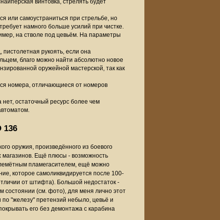
снайперская винтовка, стрелять будет
ся или самоустраниться при стрельбе, но
отребует намного больше усилий при чистке.
имер, на стволе под цевьём. На параметры
, пистолетная рукоять, если она
дельцем, благо можно найти абсолютно новое
ензированной оружейной мастерской, так как
тся номера, отличающиеся от номеров
 нет, остаточный ресурс более чем
автоматом.
 136
го оружия, произведённого из боевого
 магазинов. Ещё плюсы - возможность
пулемётным пламегасителем, ещё можно
ние, которое самоликвидируется после 100-
отличии от штифта). Большой недостаток -
 состоянии (см. фото), для меня лично этот
и по "железу" претензий небыло, цевьё и
епокрывать его без демонтажа с карабина