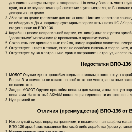
для снижения звука выстрела запрещена. Но если у Вас есть макет гл
пули, но и не осуществляющий снижение звука выстрела, то Вы вполне 
декоративных целях.
Абсолютно целое крепление для штык-ножа. Никаких запретов в законо
не обнаружил. Да и например сувенирные версии штык-ножа НС-АК прод
его установке на ВПО-136.
Карабины (кроме неправильной партии, см. ниже) комплектуются арм
"десантными" магазинами (с проволочным ограничителем).
Сохранены все оригинальные клейма, номер карабина является номеро
Отсутствует штифт в стволе, ствол не ослаблен сквозным сверлением, и
Отсутствует лунка в патроннике, хром в патроннике нетронут, и после 
Недостатки ВПО-136
МОЛОТ-Оружие где-то пролюбил родные шомполы, и комплектует кар
Вепря. Эти шомполы не встают на своё штатное место, и штатные авт
не навинтятся.
Заодно МОЛОТ-Оружие пролюбил пеналы для чистки, и комплектует к
пеналами. На штатный АК/АКМ шомпол принадлежности из этого пенала
Ну и ремней нет.
Отличия (преимущества) ВПО-136 от В
Нетронутый сухарь перед патронником, и незаменённая защёлка магаз
ВПО-136 армейских магазинов без какой-либо доработки (кроме установ
Неприваренная дульная насадка.