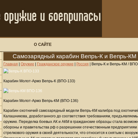
О САЙТЕ
Самозарядный карабин Вепрь-К и Вепрь-КМ 
Главная
|
Оружие
|
Гражданское оружие
|
Россия
|
Вепрь-К и Вепрь-КМ / ВПО
Карабин Молот-Армз Вепрь-К (ВПО-133)
Карабин Молот-Армз Вепрь-КМ (ВПО-136)
Карабин охотничий самозарядный модели Вепрь-КМ калибра под охотничий
Калашникова, доработанного до соответствия требованиям, предъявляемы
оружию. Переделка боевых АК и АКМ в гражданские образцы стала возмож
обороны и правительства рф о разрешении отечественным предприятиям 
стрелкового оружия в своей деятельности, что относится к снятым с воор