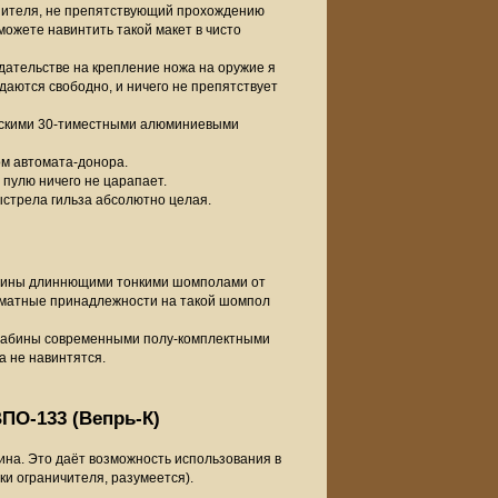
ушителя, не препятствующий прохождению
можете навинтить такой макет в чисто
дательстве на крепление ножа на оружие я
аются свободно, и ничего не препятствует
ейскими 30-тиместными алюминиевыми
м автомата-донора.
 пулю ничего не царапает.
выстрела гильза абсолютно целая.
абины длиннющими тонкими шомполами от
оматные принадлежности на такой шомпол
арабины современными полу-комплектными
 не навинтятся.
ПО-133 (Вепрь-К)
ина. Это даёт возможность использования в
ки ограничителя, разумеется).