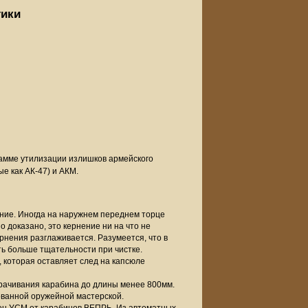
тики
амме утилизации излишков армейского
е как АК-47) и АКМ.
нение. Иногда на наружнем переднем торце
о доказано, это кернение ни на что не
ернения разглаживается. Разумеется, что в
ть больше тщательности при чистке.
 которая оставляет след на капсюле
орачивания карабина до длины менее 800мм.
ованной оружейной мастерской.