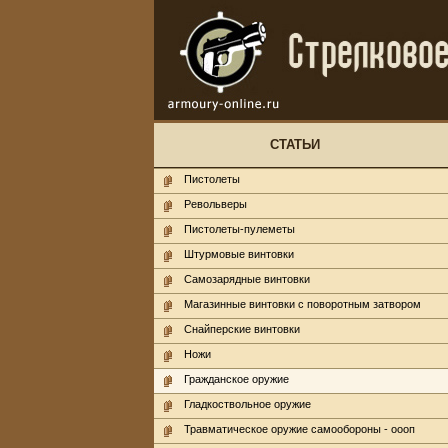
СТАТЬИ
Пистолеты
Револьверы
Пистолеты-пулеметы
Штурмовые винтовки
Самозарядные винтовки
Магазинные винтовки с поворотным затвором
Снайперские винтовки
Ножи
Гражданское оружие
Гладкоствольное оружие
Травматическое оружие самообороны - оооп