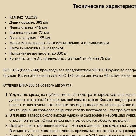
Технические характерис
Калибр: 7,62х39
Длина оружия: 883 мм
Длина ствола: 415 мм
Ширина оружия: 72 мм
Высота оружия: 195 мм
Масса без патронов: 3,8 кг без магазина, 4 кг с магазином
Емкость магазина: 10 патронов
Прицельная дальность: до 300 м.
Кучность стрельбы (радиус рассеивания): не более 75 мм
ВПО-136 (Вепрь-КМ) производится предприятием МОЛОТ-Оружие по прогр
оружия. В качестве основы для ВПО-136 взяты автоматы АК (также известны
Отличия ВПО-136 от боевого автомата:
У дульного среза, на глубине около сантиметра, в нарезе сделано кер
дульного среза остаётся небольшой след от керна. Как уже неоднократн
влияет, с настрелом (100-200 выстрелов) "выплеск" металла в районе к
месте кернения хромовое покрытие ствола пострадало - это требует чу
В личинке затвора около выхода ударника засверлена небольшая лунка,
стреляной гильзы. Сама гильза при этом остаётся абсолютно целой.
Подварен винт, крепящий приклад. Это сделано для невозможности ук
Вследствии этого легально поменять приклад можно только в лицензир