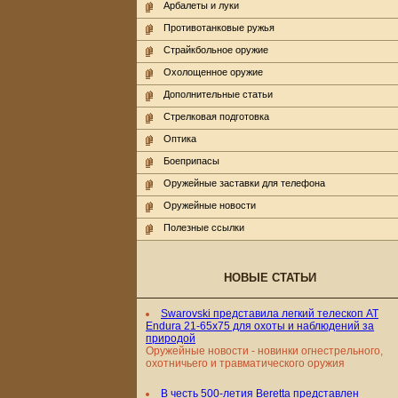
Арбалеты и луки
Противотанковые ружья
Страйкбольное оружие
Охолощенное оружие
Дополнительные статьи
Стрелковая подготовка
Оптика
Боеприпасы
Оружейные заставки для телефона
Оружейные новости
Полезные ссылки
НОВЫЕ СТАТЬИ
Swarovski представила легкий телескоп AT
Endura 21-65x75 для охоты и наблюдений за
природой
Оружейные новости - новинки огнестрельного,
охотничьего и травматического оружия
В честь 500-летия Beretta представлен