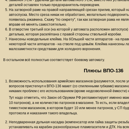
Заменен УСМ - удалены детали автоматного УСМ, вместо них установл
деталей оставлен только предохранитель-переводчик.
На затворной раме на правой направляющей срезан прилив, который н
автоспуска. Место среза никак не обработано, желательно подворонить
появилась ржавчина. Скажу "по секрету", так как затворная рама не яв
вправе её менять самостоятельно.
В отверстие третьей оси (на которой у автомата расположен автоспуск
деталька, которая расклёпана с правой стороны ствольной коробки.
Нанесены новодельные клейма. На бОльшей части аппаратов - на правой
некоторой части аппаратов - на стволе под цевьём. Клейма нанесены л
малозаметности средствами для холодного воронения.
В остальном всё полностью соответствует боевому автомату.
Плюсы ВПО-136
Возможность использования армейских магазинов (разумеется, после ус
вопросов пристегнул к ВПО-136 макет (со спиленными губками) магазина
никаких проблем с его использованием (кроме недозволенной ёмкости) 
Тут надо отметить, что Закон об Оружии РФ регламентирует именно ма
10 патронов), а не количество патронов в магазине. То есть, если влад
тиместном магазином, в котором будет 10 или менее патронов, у СП бу
протокола и наказания такого владельца.
Неподваренная дульная насадка (компенсатор или гайка защиты резьб
устанавливать на карабин разнообразные пламегасители и ДТК. На вся