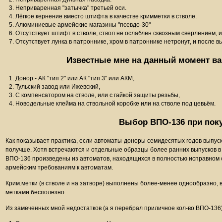
Неприваренная "затычка" третьей оси.
Лёгкое кернение вместо штифта в качестве кримметки в стволе.
Алюминиевые армейские магазины "псевдо-30"
Отсутствует штифт в стволе, ствол не ослаблен сквозным сверлением, и
Отсутствует лунка в патроннике, хром в патроннике нетронут, и после 
Известные мне на данный момент в
Донор - АК "тип 2" или АК "тип 3" или АКМ,
Тульский завод или Ижевский,
С компенсатором на стволе, или с гайкой защиты резьбы,
Новодельные клейма на ствольной коробке или на стволе под цевьём.
Выбор ВПО-136 при пок
Как показывает практика, если автоматы-доноры семидесятых годов выпус
получше. Хотя встречаются и отдельные образцы более ранних выпусков 
ВПО-136 произведены из автоматов, находящихся в полностью исправном 
армейским требованиям к автоматам.
Крим.метки (в стволе и на затворе) выполнены более-менее однообразно, 
метками бесполезно.
Из замеченных мной недостатков (а я перебрал приличное кол-во ВПО-136)