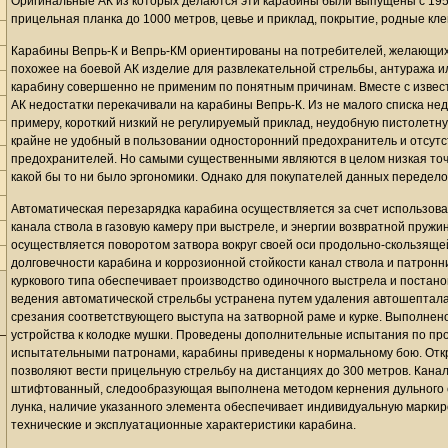
Оригинальные АК из которых делаются эти карабины были выпущены с 1958
прицельная планка до 1000 метров, цевье и приклад, покрытие, родные кле
Карабины Вепрь-К и Вепрь-КМ ориентированы на потребителей, желающих
похожее на боевой АК изделие для развлекательной стрельбы, антуража и
карабину совершенно не применим по понятным причинам. Вместе с извес
АК недостатки перекачивали на карабины Вепрь-К. Из не малого списка нед
примеру, короткий низкий не регулируемый приклад, неудобную пистолетную
крайне не удобный в пользовании односторонний предохранитель и отсутс
предохранителей. Но самыми существенными являются в целом низкая точ
какой бы то ни было эргономики. Однако для покупателей данных передел
Автоматическая перезарядка карабина осуществляется за счет использова
канала ствола в газовую камеру при выстреле, и энергии возвратной пружи
осуществляется поворотом затвора вокруг своей оси продольно-скользящ
долговечности карабина и коррозионной стойкости канал ствола и патрон
куркового типа обеспечивает производство одиночного выстрела и постан
ведения автоматической стрельбы устранена путем удаления автошептала,
срезания соответствующего выступа на затворной раме и курке. Выполнен
устройства к колодке мушки. Проведены дополнительные испытания по пр
испытательными патронами, карабины приведены к нормальному бою. От
позволяют вести прицельную стрельбу на дистанциях до 300 метров. Кана
штифтованный, следообразующая выполнена методом кернения дульного с
лунка, наличие указанного элемента обеспечивает индивидуальную маркиро
технические и эксплуатационные характеристики карабина.