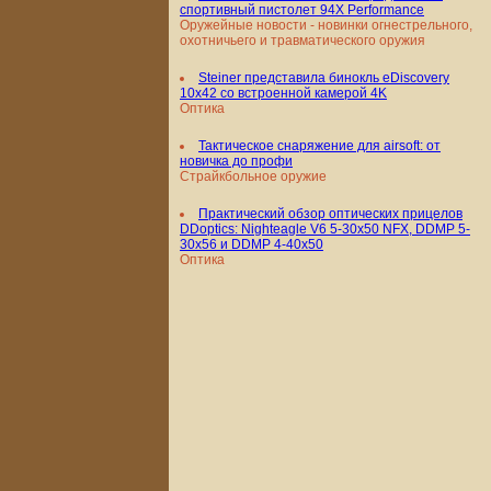
спортивный пистолет 94X Performance
Оружейные новости - новинки огнестрельного,
охотничьего и травматического оружия
Steiner представила бинокль eDiscovery
10x42 со встроенной камерой 4K
Оптика
Тактическое снаряжение для airsoft: от
новичка до профи
Страйкбольное оружие
Практический обзор оптических прицелов
DDoptics: Nighteagle V6 5-30x50 NFX, DDMP 5-
30x56 и DDMP 4-40x50
Оптика