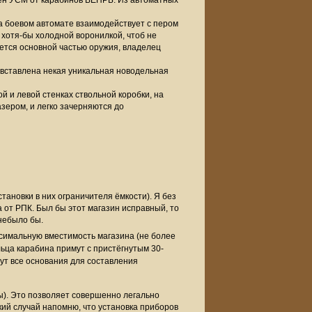
ен УСМ от карабинов ВЕПРЬ. Из автоматных
а боевом автомате взаимодействует с пером
 хотя-бы холодной воронилкой, чтоб не
ляется основной частью оружия, владелец
) вставлена некая уникальная новодельная
 и левой стенках ствольной коробки, на
азером, и легко зачерняются до
тановки в них ограничителя ёмкости). Я без
 от РПК. Был бы этот магазин исправный, то
небыло бы.
ксимальную вместимость магазина (не более
ельца карабина примут с пристёгнутым 30-
дут все основания для составления
ы). Это позволяет совершенно легально
кий случай напомню, что установка приборов