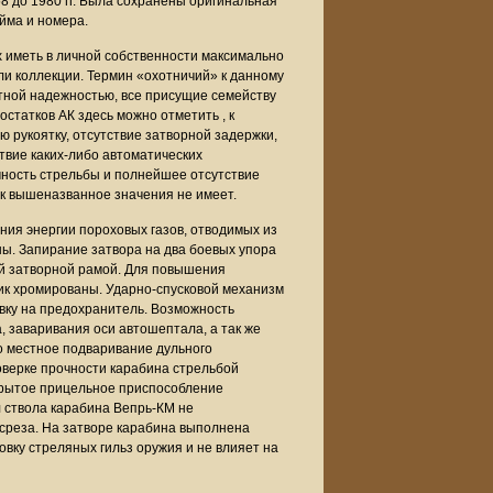
 до 1980 гг. Была сохранены оригинальная
йма и номера.
 иметь в личной собственности максимально
ли коллекции. Термин «охотничий» к данному
тной надежностью, все присущие семейству
остатков АК здесь можно отметить , к
 рукоятку, отсутствие затворной задержки,
твие каких-либо автоматических
ность стрельбы и полнейшее отсутствие
ок вышеназванное значения не имеет.
ния энергии пороховых газов, отводимых из
ны. Запирание затвора на два боевых упора
ей затворной рамой. Для повышения
ник хромированы. Ударно-спусковой механизм
овку на предохранитель. Возможность
 заваривания оси автошептала, а так же
о местное подваривание дульного
оверке прочности карабина стрельбой
крытое прицельное приспособление
л ствола карабина Вепрь-КМ не
реза. На затворе карабина выполнена
вку стреляных гильз оружия и не влияет на