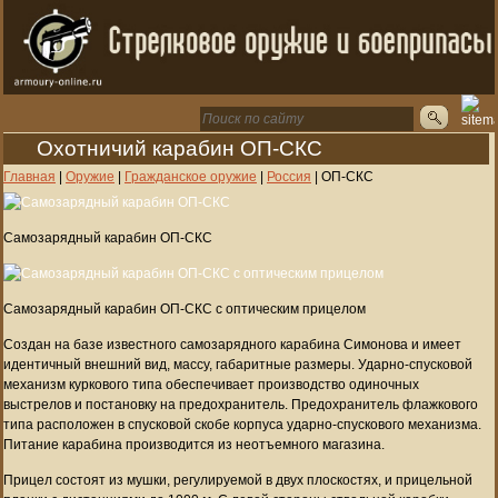
Охотничий карабин ОП-СКС
Главная
|
Оружие
|
Гражданское оружие
|
Россия
|
ОП-СКС
Самозарядный карабин ОП-СКС
Самозарядный карабин ОП-СКС с оптическим прицелом
Создан на базе известного самозарядного карабина Симонова и имеет
идентичный внешний вид, массу, габаритные размеры. Ударно-спусковой
механизм куркового типа обеспечивает производство одиночных
выстрелов и постановку на предохранитель. Предохранитель флажкового
типа расположен в спусковой скобе корпуса ударно-спускового механизма.
Питание карабина производится из неотъемного магазина.
Прицел состоят из мушки, регулируемой в двух плоскостях, и прицельной