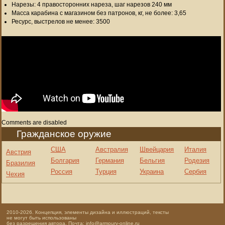
Нарезы: 4 правосторонних нареза, шаг нарезов 240 мм
Масса карабина с магазином без патронов, кг, не более: 3,65
Ресурс, выстрелов не менее: 3500
Comments are disabled
Гражданское оружие
США
Австралия
Швейцария
Италия
Австрия
Болгария
Германия
Бельгия
Родезия
Бразилия
Россия
Турция
Украина
Сербия
Чехия
2010-2026. Концепция, элементы дизайна и иллюстраций, тексты
не могут быть использованы
без разрешения автора. Почта: info@armoury-online.ru