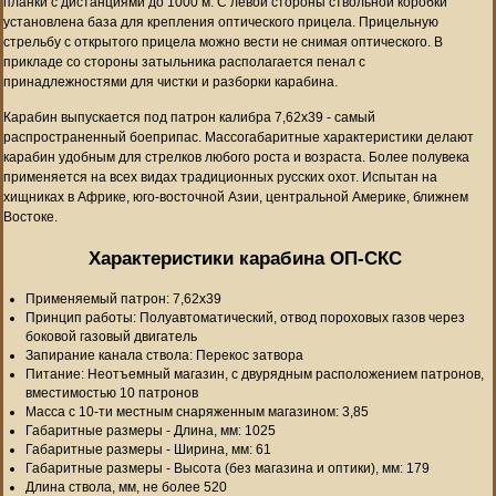
планки с дистанциями до 1000 м. С левой стороны ствольной коробки
установлена база для крепления оптического прицела. Прицельную
стрельбу с открытого прицела можно вести не снимая оптического. В
прикладе со стороны затыльника располагается пенал с
принадлежностями для чистки и разборки карабина.
Карабин выпускается под патрон калибра 7,62х39 - самый
распространенный боеприпас. Массогабаритные характеристики делают
карабин удобным для стрелков любого роста и возраста. Более полувека
применяется на всех видах традиционных русских охот. Испытан на
хищниках в Африке, юго-восточной Азии, центральной Америке, ближнем
Востоке.
Характеристики карабина ОП-СКС
Применяемый патрон: 7,62х39
Принцип работы: Полуавтоматический, отвод пороховых газов через
боковой газовый двигатель
Запирание канала ствола: Перекос затвора
Питание: Неотъемный магазин, с двурядным расположением патронов,
вместимостью 10 патронов
Масса с 10-ти местным снаряженным магазином: 3,85
Габаритные размеры - Длина, мм: 1025
Габаритные размеры - Ширина, мм: 61
Габаритные размеры - Высота (без магазина и оптики), мм: 179
Длина ствола, мм, не более 520