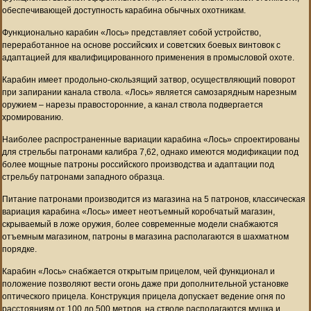
обеспечивающей доступность карабина обычных охотникам.
Функционально карабин «Лось» представляет собой устройство,
переработанное на основе российских и советских боевых винтовок с
адаптацией для квалифицированного применения в промысловой охоте.
Карабин имеет продольно-скользящий затвор, осуществляющий поворот
при запирании канала ствола. «Лось» является самозарядным нарезным
оружием – нарезы правосторонние, а канал ствола подвергается
хромированию.
Наиболее распространенные вариации карабина «Лось» спроектированы
для стрельбы патронами калибра 7,62, однако имеются модификации под
более мощные патроны российского производства и адаптации под
стрельбу патронами западного образца.
Питание патронами производится из магазина на 5 патронов, классическая
вариация карабина «Лось» имеет неотъемный коробчатый магазин,
скрываемый в ложе оружия, более современные модели снабжаются
отъемным магазином, патроны в магазина располагаются в шахматном
порядке.
Карабин «Лось» снабжается открытым прицелом, чей функционал и
положение позволяют вести огонь даже при дополнительной установке
оптического прицела. Конструкция прицела допускает ведение огня по
расстояниям от 100 до 500 метров, на стволе располагаются мушка и