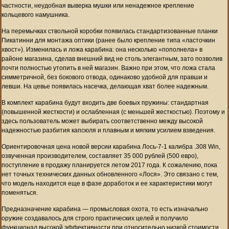
частности, неудобная выверка мушки или ненадежное крепление
кольцевого намушника.
На перемычках ствольной коробки появилась стандартизованные планки
Пикатинни для монтажа оптики (ранее было крепление типа «ласточкин
хвост»). Изменилась и ложа карабина: она несколько «пополнела» в
районе магазина, сделав внешний вид не столь элегантным, зато позволив
почти полностью утопить в ней магазин. Важно при этом, что ложа стала
симметричной, без бокового отвода, одинаково удобной для правши и
левши. На цевье появилась насечка, делающая хват более надежным.
В комплект карабина будут входить две боевых пружины: стандартная
(повышенной жесткости) и ослабленная (с меньшей жесткостью). Поэтому и
здесь пользователь может выбирать соответственно между высокой
надежностью разбития капсюля и плавным и мягким усилием взведения.
Ориентировочная цена новой версии карабина Лось-7-1 калибра .308 Win,
озвученная производителем, составляет 35 000 рублей (500 евро),
поступление в продажу планируется летом 2017 года. К сожалению, пока
нет точных технических данных обновленного «Лося». Это связано с тем,
что модель находится еще в фазе доработок и ее характеристики могут
поменяться.
Предназначение карабина — промысловая охота, то есть изначально
оружие создавалось для строго практических целей и получило
функционал высокой эффективности при относительно низкой стоимости,