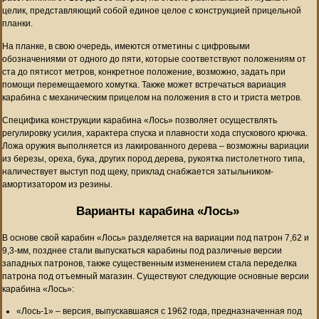
целик, представляющий собой единое целое с конструкцией прицельной
планки.
На планке, в свою очередь, имеются отметины с цифровыми
обозначениями от одного до пяти, которые соответствуют положениям от
ста до пятисот метров, конкретное положение, возможно, задать при
помощи перемещаемого хомутка. Также может встречаться вариация
карабина с механическим прицелом на положения в сто и триста метров.
Специфика конструкции карабина «Лось» позволяет осуществлять
регулировку усилия, характера спуска и плавности хода спускового крючка.
Ложа оружия выполняется из лакированного дерева – возможны вариации
из березы, ореха, бука, других пород дерева, рукоятка пистолетного типа,
наличествует выступ под щеку, приклад снабжается затыльником-
амортизатором из резины.
Варианты карабина «Лось»
В основе свой карабин «Лось» разделяется на вариации под патрон 7,62 и
9,3-мм, позднее стали выпускаться карабины под различные версии
западных патронов, также существенным изменением стала переделка
патрона под отъемный магазин. Существуют следующие основные версии
карабина «Лось»:
«Лось-1» – версия, выпускавшаяся с 1962 года, предназначенная под