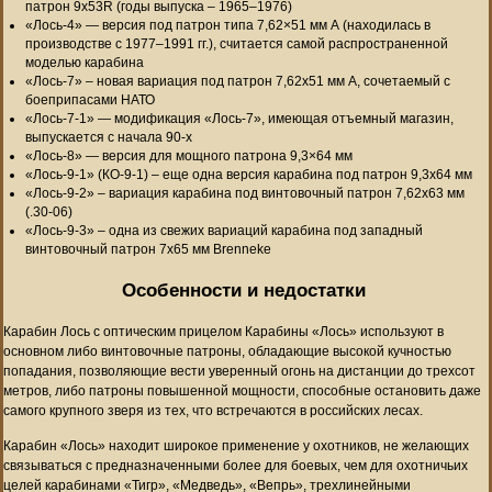
патрон 9х53R (годы выпуска – 1965–1976)
«Лось-4» — версия под патрон типа 7,62×51 мм А (находилась в
производстве с 1977–1991 гг.), считается самой распространенной
моделью карабина
«Лось-7» – новая вариация под патрон 7,62х51 мм А, сочетаемый с
боеприпасами НАТО
«Лось-7-1» — модификация «Лось-7», имеющая отъемный магазин,
выпускается с начала 90-х
«Лось-8» — версия для мощного патрона 9,3×64 мм
«Лось-9-1» (КО-9-1) – еще одна версия карабина под патрон 9,3х64 мм
«Лось-9-2» – вариация карабина под винтовочный патрон 7,62х63 мм
(.30-06)
«Лось-9-3» – одна из свежих вариаций карабина под западный
винтовочный патрон 7х65 мм Brenneke
Особенности и недостатки
Карабин Лось с оптическим прицелом Карабины «Лось» используют в
основном либо винтовочные патроны, обладающие высокой кучностью
попадания, позволяющие вести уверенный огонь на дистанции до трехсот
метров, либо патроны повышенной мощности, способные остановить даже
самого крупного зверя из тех, что встречаются в российских лесах.
Карабин «Лось» находит широкое применение у охотников, не желающих
связываться с предназначенными более для боевых, чем для охотничьих
целей карабинами «Тигр», «Медведь», «Вепрь», трехлинейными