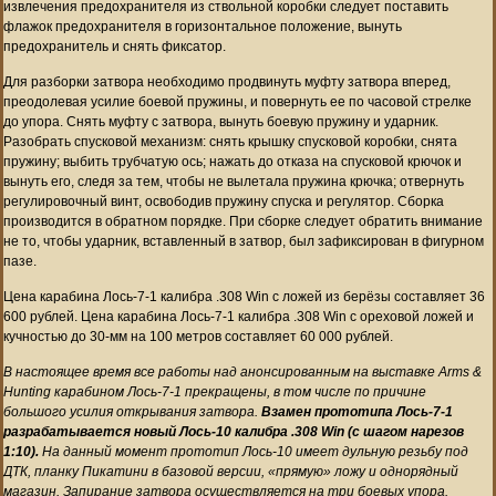
извлечения предохранителя из ствольной коробки следует поставить
флажок предохранителя в горизонтальное положение, вынуть
предохранитель и снять фиксатор.
Для разборки затвора необходимо продвинуть муфту затвора вперед,
преодолевая усилие боевой пружины, и повернуть ее по часовой стрелке
до упора. Снять муфту с затвора, вынуть боевую пружину и ударник.
Разобрать спусковой механизм: снять крышку спусковой коробки, снята
пружину; выбить трубчатую ось; нажать до отказа на спусковой крючок и
вынуть его, следя за тем, чтобы не вылетала пружина крючка; отвернуть
регулировочный винт, освободив пружину спуска и регулятор. Сборка
производится в обратном порядке. При сборке следует обратить внимание
не то, чтобы ударник, вставленный в затвор, был зафиксирован в фигурном
пазе.
Цена карабина Лось-7-1 калибра .308 Win с ложей из берёзы составляет 36
600 рублей. Цена карабина Лось-7-1 калибра .308 Win с ореховой ложей и
кучностью до 30-мм на 100 метров составляет 60 000 рублей.
В настоящее время все работы над анонсированным на выставке Arms &
Hunting карабином Лось-7-1 прекращены, в том числе по причине
большого усилия открывания затвора.
Взамен прототипа Лось-7-1
разрабатывается новый Лось-10 калибра .308 Win (с шагом нарезов
1:10).
На данный момент прототип Лось-10 имеет дульную резьбу под
ДТК, планку Пикатини в базовой версии, «прямую» ложу и однорядный
магазин. Запирание затвора осуществляется на три боевых упора.