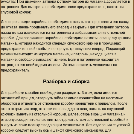
рукоятку. При движении затвора к стволу патрон из магазина досылается в
патронник. Для выстрела необходимо, сняв предохранитель, нажать на
спусковой крючок.
Для перезарядки карабина необходимо открыть затвор, отвести его назад
до отказа, вновь продвинуть его вперед и закрыть. При отведении затвора
назад гильза извлекается из патронника и выбрасывается из ствольной
коробки. Для разряжания карабина необходимо нажать на защелку крышки
магазина, которая находится спереди спускового крючка в проушинах
предохранительной скобы, и повернуть крышку вниз вперед. Подающий
механизм выходит из корпуса магазина, и патроны, находящиеся в
магазине, свободно выпадают из него. Если в патроннике находится
патрон, то его необходимо извлечь. Затем поставить механизмы на
предохранитель.
Разборка и сборка
Для разборки карабин необходимо разрядить. Затем, если имеется
оптический прицел, отвернуть гайки зажимов кронштейна на несколько
оборотов и отделить от ствольной коробки кронштейн с прицелом. После
этого открыть затвор, отвести его назад до отказа, нажать на спусковой
крючок и вынуть из ствольной коробки. Далее, открыв крышку магазина и
отвернув соединительные винты, отделить ствол со ствольной коробкой и
вынуть из ложи планку с подающим механизмом. Для отделения спусковой
коробки следует выбить ось и штифт спускового механизма. Для