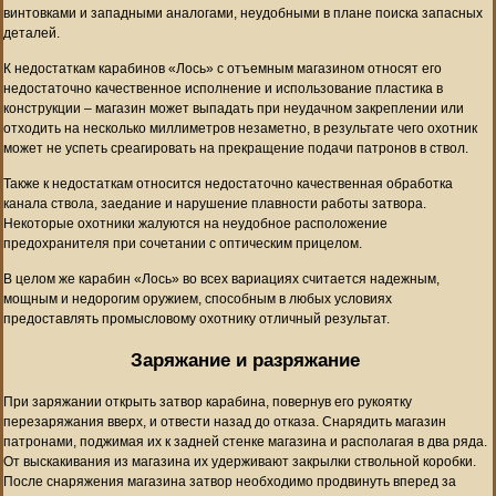
винтовками и западными аналогами, неудобными в плане поиска запасных
деталей.
К недостаткам карабинов «Лось» с отъемным магазином относят его
недостаточно качественное исполнение и использование пластика в
конструкции – магазин может выпадать при неудачном закреплении или
отходить на несколько миллиметров незаметно, в результате чего охотник
может не успеть среагировать на прекращение подачи патронов в ствол.
Также к недостаткам относится недостаточно качественная обработка
канала ствола, заедание и нарушение плавности работы затвора.
Некоторые охотники жалуются на неудобное расположение
предохранителя при сочетании с оптическим прицелом.
В целом же карабин «Лось» во всех вариациях считается надежным,
мощным и недорогим оружием, способным в любых условиях
предоставлять промысловому охотнику отличный результат.
Заряжание и разряжание
При заряжании открыть затвор карабина, повернув его рукоятку
перезаряжания вверх, и отвести назад до отказа. Снарядить магазин
патронами, поджимая их к задней стенке магазина и располагая в два ряда.
От выскакивания из магазина их удерживают закрылки ствольной коробки.
После снаряжения магазина затвор необходимо продвинуть вперед за