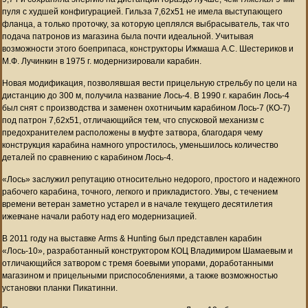
пуля с худшей конфигурацией. Гильза 7,62x51 не имела выступающего
фланца, а только проточку, за которую цеплялся выбрасыватель, так что
подача патронов из магазина была почти идеальной. Учитывая
возможности этого боеприпаса, конструкторы Ижмаша А.С. Шестериков и
М.Ф. Лучинкин в 1975 г. модернизировали карабин.
Новая модификация, позволявшая вести прицельную стрельбу по цели на
дистанцию до 300 м, получила название Лось-4. В 1990 г. карабин Лось-4
был снят с производства и заменен охотничьим карабином Лось-7 (КО-7)
под патрон 7,62x51, отличающийся тем, что спусковой механизм с
предохранителем расположены в муфте затвора, благодаря чему
конструкция карабина намного упростилось, уменьшилось количество
деталей по сравнению с карабином Лось-4.
«Лось» заслужил репутацию относительно недорого, простого и надежного
рабочего карабина, точного, легкого и прикладистого. Увы, с течением
времени ветеран заметно устарел и в начале текущего десятилетия
ижевчане начали работу над его модернизацией.
В 2011 году на выставке Arms & Hunting был представлен карабин
«Лось-10», разработанный конструктором КОЦ Владимиром Шамаевым и
отличающийся затвором с тремя боевыми упорами, доработанными
магазином и прицельными приспособлениями, а также возможностью
установки планки Пикатинни.