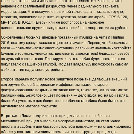
После изготовления и испытания прототипа «Лося-10» было принято
решение о параллельной разработке менее радикального варианта
модернизации. Что послужило причиной такого шага — сказать трудно,
вероятно, появление на рынке конкурентов, таких как карабин ORSIS-120,
МР-142K, ВПО-114 «Егерь» или же рост спроса на нарезное
длинноствольное оружие вследствие санкций на импорт его из-за рубежа.
Обновленный Лось-7-1, впервые показанный публике на Arms & Hunting
2016, поэтому сразу оказался в центре внимания. Первое, что бросилось в
глаза — появилась возможность установки различных надульных устройств
(дульные тормоз-компенсатор, щелевой пламегаситель) благодаря резьбе
на дульной части ствола. Планируется, что карабин будет поставляться
покупателю с защитной втулкой, что дает владельцу возможность самому
выбирать тип надульного устройства.
Второе: карабин получил новое защитное покрытие, делающее внешний
вид оружия более благородным и эффектным, взамен старого
фосфатированного покрытия матового цвета, такого же, как на автоматах
Калашникова. Безусловно, цвет покрытия — дело вкуса, но, на мой взгляд,
более бы уместным для бюджетного рабочего карабина было бы все же
антибликовое матовое покрытие.
В третьих, «Лось» получил новые прицельные приспособления.
Механический прицел выполнен в современном стиле, он стал более
простым и удобным для быстрой стрельбы навскидку — на старых моделях
«Лося» у охотников имелись нарекания на конструкцию прицела, в