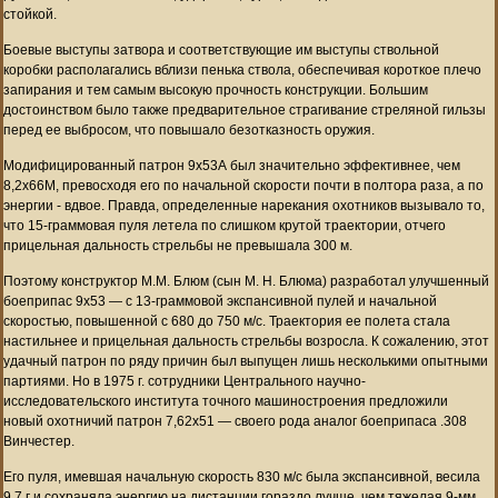
стойкой.
Боевые выступы затвора и соответствующие им выступы ствольной
коробки располагались вблизи пенька ствола, обеспечивая короткое плечо
запирания и тем самым высокую прочность конструкции. Большим
достоинством было также предварительное страгивание стреляной гильзы
перед ее выбросом, что повышало безотказность оружия.
Модифицированный патрон 9х53А был значительно эффективнее, чем
8,2х66М, превосходя его по начальной скорости почти в полтора раза, а по
энергии - вдвое. Правда, определенные нарекания охотников вызывало то,
что 15-граммовая пуля летела по слишком крутой траектории, отчего
прицельная дальность стрельбы не превышала 300 м.
Поэтому конструктор М.М. Блюм (сын М. Н. Блюма) разработал улучшенный
боеприпас 9x53 — с 13-граммовой экспансивной пулей и начальной
скоростью, повышенной с 680 до 750 м/с. Траектория ее полета стала
настильнее и прицельная дальность стрельбы возросла. К сожалению, этот
удачный патрон по ряду причин был выпущен лишь несколькими опытными
партиями. Но в 1975 г. сотрудники Центрального научно-
исследовательского института точного машиностроения предложили
новый охотничий патрон 7,62x51 — своего рода аналог боеприпаса .308
Винчестер.
Его пуля, имевшая начальную скорость 830 м/с была экспансивной, весила
9,7 г и сохраняла энергию на дистанции гораздо лучше, чем тяжелая 9-мм