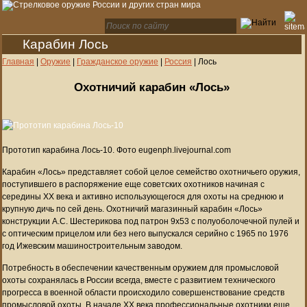
Карабин Лось
Главная
|
Оружие
|
Гражданское оружие
|
Россия
|
Лось
Охотничий карабин «Лось»
Прототип карабина Лось-10. Фото eugenph.livejournal.com
Карабин «Лось» представляет собой целое семейство охотничьего оружия,
поступившего в распоряжение еще советских охотников начиная с
середины XX века и активно использующегося для охоты на среднюю и
крупную дичь по сей день. Охотничий магазинный карабин «Лось»
конструкции А.С. Шестерикова под патрон 9x53 с полуоболочечной пулей и
с оптическим прицелом или без него выпускался серийно с 1965 по 1976
год Ижевским машиностроительным заводом.
Потребность в обеспечении качественным оружием для промысловой
охоты сохранялась в России всегда, вместе с развитием технического
прогресса в военной области происходило совершенствование средств
промысловой охоты. В начале XX века профессиональные охотники еще