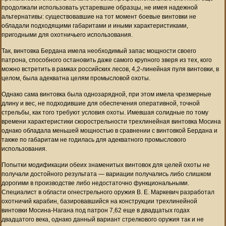
продолжали использовать устаревшие образцы, не имея надежной
альтернативы: существовавшие на тот момент боевые винтовки не
обладали подходящими габаритами и иными характеристиками,
пригодными для охотничьего использования.
Так, винтовка Бердана имела необходимый запас мощности своего
патрона, способного остановить даже самого крупного зверя из тех, кого
можно встретить в рамках российских лесов, 4,2-линейная пуля винтовки, в
целом, была адекватна целям промысловой охоты.
Однако сама винтовка была однозарядной, при этом имела чрезмерные
длину и вес, не подходившие для обеспечения оперативной, точной
стрельбы, как того требуют условия охоты. Имевшая солидные по тому
времени характеристики скорострельности трехлинейная винтовка Мосина
однако обладала меньшей мощностью в сравнении с винтовкой Бердана и
также по габаритам не годилась для адекватного промыслового
использования.
Попытки модификации обеих знаменитых винтовок для целей охоты не
получали достойного результата — вариации получались либо слишком
дорогими в производстве либо недостаточно функциональными.
Специалист в области огнестрельного оружия В. Е. Маркевич разработал
охотничий карабин, базировавшийся на конструкции трехлинейной
винтовки Мосина-Нагана под патрон 7,62 еще в двадцатых годах
двадцатого века, однако данный вариант стрелкового оружия так и не