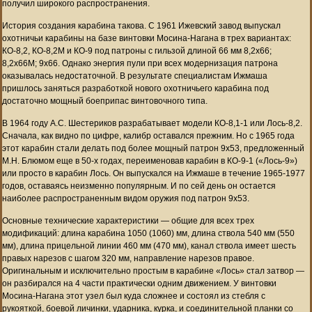
получил широкого распространения.
История создания карабина такова. С 1961 Ижевский завод выпускал
охотничьи карабины на базе винтовки Мосина-Нагана в трех вариантах:
КО-8,2, КО-8,2М и КО-9 под патроны с гильзой длиной 66 мм 8,2x66;
8,2х66М; 9x66. Однако энергия пули при всех модернизация патрона
оказывалась недостаточной. В результате специалистам Ижмаша
пришлось заняться разработкой нового охотничьего карабина под
достаточно мощный боеприпас винтовочного типа.
В 1964 году А.С. Шестериков разрабатывает модели КО-8,1-1 или Лось-8,2.
Сначала, как видно по цифре, калибр оставался прежним. Но с 1965 года
этот карабин стали делать под более мощный патрон 9x53, предложенный
М.Н. Блюмом еще в 50-х годах, переименовав карабин в КО-9-1 («Лось-9»)
или просто в карабин Лось. Он выпускался на Ижмаше в течение 1965-1977
годов, оставаясь неизменно популярным. И по сей день он остается
наиболее распространенным видом оружия под патрон 9x53.
Основные технические характеристики — общие для всех трех
модификаций: длина карабина 1050 (1060) мм, длина ствола 540 мм (550
мм), длина прицельной линии 460 мм (470 мм), канал ствола имеет шесть
правых нарезов с шагом 320 мм, направление нарезов правое.
Оригинальным и исключительно простым в карабине «Лось» стал затвор —
он разбирался на 4 части практически одним движением. У винтовки
Мосина-Нагана этот узел был куда сложнее и состоял из стебля с
рукояткой, боевой личинки, ударника, курка, и соединительной планки со