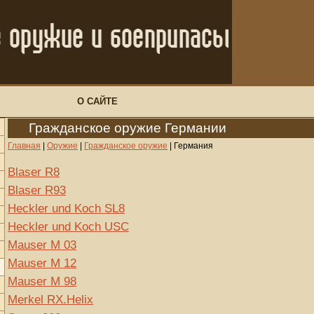
О САЙТЕ
Гражданское оружие Германии
Главная
|
Оружие
|
Гражданское оружие
|
Германия
Blaser R8
Blaser R93
Heckler und Koch SL8
Heckler und Koch USC
Mauser M 03
Mauser M 12
Mauser M 98
Merkel RX.Helix