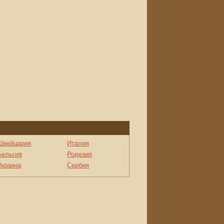
Швейцария
Италия
Бельгия
Родезия
Украина
Сербия