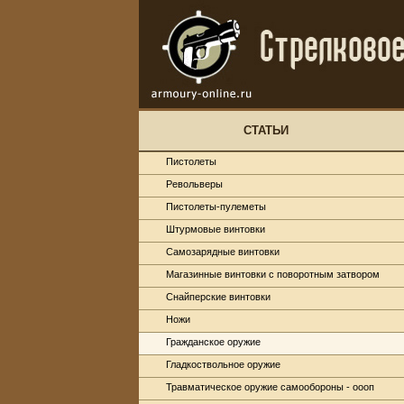
СТАТЬИ
Пистолеты
Револьверы
Пистолеты-пулеметы
Штурмовые винтовки
Самозарядные винтовки
Магазинные винтовки с поворотным затвором
Снайперские винтовки
Ножи
Гражданское оружие
Гладкоствольное оружие
Травматическое оружие самообороны - оооп