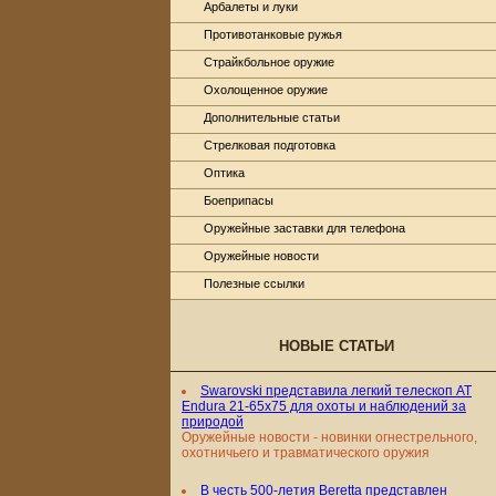
Арбалеты и луки
Противотанковые ружья
Страйкбольное оружие
Охолощенное оружие
Дополнительные статьи
Стрелковая подготовка
Оптика
Боеприпасы
Оружейные заставки для телефона
Оружейные новости
Полезные ссылки
НОВЫЕ СТАТЬИ
Swarovski представила легкий телескоп AT
Endura 21-65x75 для охоты и наблюдений за
природой
Оружейные новости - новинки огнестрельного,
охотничьего и травматического оружия
В честь 500-летия Beretta представлен