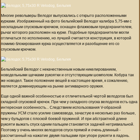
Многие револьверы Велодог выпускались с открыто расположенными
курками. Изображенный на фото бельгийский Велодог калибра 5,75-мм с
нескладным спусковым крючком, оснащен флажковым предохранителем,
рычаг которого расположен на курке. Подобные предохранители могли
отличаться по исполнению, но лучшей считается конструкция, в которой
помимо блокирования курка осуществляется и разобщение его со
спусковым крючком.
Бельгийский Велодог с некачественным новым никелированием,
новодельными щечками рукоятки и отсутствующим шомполом. Кобура так
же новодел. Такое положение вещей в настоящее время, к сожалению,
является доминирующим на рынке антикварного оружия.
Еще одной важной особенностью и отличительной чертой велодогов был
складной спусковой крючок. При чем у складного спуска велодогов есть одна
интересная особенность... Следствием использования V-образной
пружины УСМ стало усилие самовзвода, зачастую в несколько раз больше,
чем у бульдогов с плоской боевой пружиной. И при абстрактной длине
рукояти выжать спуск одним пальцем становится задачей нетривиальной.
Поэтому у очень многих велодогов спуск прямой и очень длинный -
рассчитанный на нажатие двумя пальцами при упоре рукояти в ладонь.