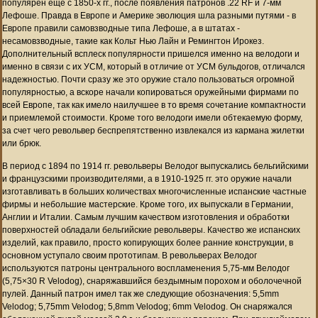
популярен еще с 1850-х гг., после появления патронов .22 RF и 7-мм
Лефоше. Правда в Европе и Америке эволюция шла разными путями - в
Европе правили самовзводные типа Лефоше, а в штатах -
несамовзводные, такие как Кольт Нью Лайн и Ремингтон Ирокез.
Дополнительный всплеск популярности пришелся именно на велодоги и
именно в связи с их УСМ, который в отличие от УСМ бульдогов, отличался
надежностью. Почти сразу же это оружие стало пользоваться огромной
популярностью, а вскоре начали копироваться оружейными фирмами по
всей Европе, так как имело наилучшее в то время сочетание компактности
и приемлемой стоимости. Кроме того велодоги имели обтекаемую форму,
за счет чего револьвер беспрепятственно извлекался из кармана жилетки
или брюк.
В период с 1894 по 1914 гг. револьверы Велодог выпускались бельгийскими
и французскими производителями, а в 1910-1925 гг. это оружие начали
изготавливать в больших количествах многочисленные испанские частные
фирмы и небольшие мастерские. Кроме того, их выпускали в Германии,
Англии и Италии. Самым лучшим качеством изготовления и обработки
поверхностей обладали бельгийские револьверы. Качество же испанских
изделий, как правило, просто копирующих более ранние конструкции, в
основном уступало своим прототипам. В револьверах Велодог
используются патроны центрального воспламенения 5,75-мм Велодог
(5,75×30 R Velodog), снаряжавшийся бездымным порохом и оболочечной
пулей. Данный патрон имел так же следующие обозначения: 5,5mm
Velodog; 5,75mm Velodog; 5,8mm Velodog; 6mm Velodog. Он снаряжался