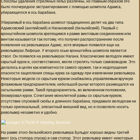
Способы удаления стреляных гильз различны, но главным образом это
было поочередное экстрактирование с помощью шомпола Адамса,
убирающегося в ось барабана.
Убираемый в ось барабана шомпол традиционно делят на два типа
Адамсовский (английский) и Нагановский (бельгийский). Первый с
кронштейном шомпола крепящимся к рамке винтовым соединением или
винтом называется так потому, что получил распространение после
появления на револьверах Адамс, хотя впервые появился еще на
револьверах Лефоше. У второго осью кронштейна шомпола является
ствол. Он появился на револьверах Нагана. Классические велодоги имеют
скрытый курок и, соответственно, могли стрелять только самовзводом. Это
делалось в целях как компактности самого оружия, так и недопущения
опасности зацепления спицы курка за одежду при извлечении револьвера.
Некоторые модели со скрытым курком снабжались управляемым вручную
флажковым предохранителем, небольшой рычаг которого размещался на
затыльнике рамки. Такой предохранитель, во включенном положении,
блокировал курок. Сочетание монолитной рамы со скрытым курком,
отсутствие спусковой скобы и длинного барабана, придавало велодогам не
только оригинальный, элегантный внешний вид, но и позволяло носить
револьвер незаметно и удобно.
На рамке этого бельгийского револьвера Бульдог хорошо видны третий
винт (ось стопора спуска) и сам стопор. Этот револьвер имеет некоторые