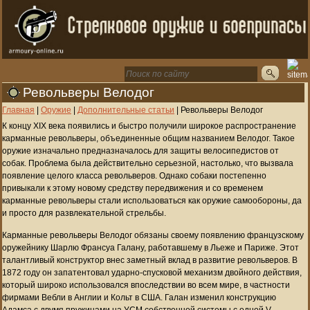
Револьверы Велодог
Главная
|
Оружие
|
Дополнительные статьи
|
Револьверы Велодог
К концу XIX века появились и быстро получили широкое распространение
карманные револьверы, объединенные общим названием Велодог. Такое
оружие изначально предназначалось для защиты велосипедистов от
собак. Проблема была действительно серьезной, настолько, что вызвала
появление целого класса револьверов. Однако собаки постепенно
привыкали к этому новому средству передвижения и со временем
карманные револьверы стали использоваться как оружие самообороны, да
и просто для развлекательной стрельбы.
Карманные револьверы Велодог обязаны своему появлению французскому
оружейнику Шарлю Франсуа Галану, работавшему в Льеже и Париже. Этот
талантливый конструктор внес заметный вклад в развитие револьверов. В
1872 году он запатентовал ударно-спусковой механизм двойного действия,
который широко использовался впоследствии во всем мире, в частности
фирмами Вебли в Англии и Кольт в США. Галан изменил конструкцию
Адамса с двумя пружинами на УСМ собственной системы с одной V-