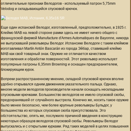
отличительные признаки Велодогов - используемый патрон 5,75mm
Velodog и складывающийся спусковой крючок.
Еще один испанский Велодог, изготовленный, предположительно, в 1925 г.
Клеймо MAB на левой стороне рамки здесь не имеет ничего общего с
французской фирмой Manufacture d'Armes Automatiques de Bayonne, никогда
не выпускавшей револьверы Велодог. Испансике Велодоги с таким клеймом
изготавливал Martín Antón Bascarán из города Эйбар, ставивший клеймо
MAB как свой товарный знак. Оружие не отличается качеством
изготовления и обработки поверхностей. Этот револьвер использует
популярные патроны 6,35mm Browning и оснащен предохранителем,
блокирующим курок.
Вопреки распространенному мнению, складной спусковой крючок вполне
удобно открывался одним движением указательного пальца. Однако,
многие модели велодогов производители начали оснащать нескладными
спусковыми крючками. Большинство велодогов не имело спусковой скобы,
предохранявшей от случайного выстрела. Конечно же, носить такое оружие
было менее безопасно, чем более крупные револьверы Бульдог, у
большинства из которых спусковая скоба присутствовала. Это
обстоятельство, опять же, послужило причиной введения в конструкцию
некоторых образцов велодогов спусковой скобы. Револьверы Велодог
выпускались и с открытыми курками. Ряд таких моделей в целях повышения