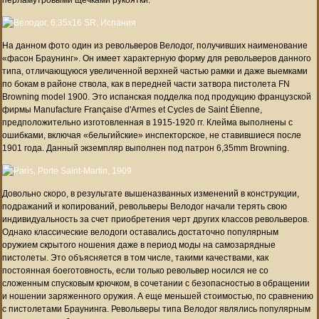
На данном фото один из револьверов Велодог, получивших наименование
«фасон Браунинг». Он имеет характерную форму для револьверов данного
типа, отличающуюся увеличенной верхней частью рамки и даже выемками
по бокам в районе ствола, как в передней части затвора пистолета FN
Browning model 1900. Это испанская подделка под продукцию французской
фирмы Manufacture Française d'Armes et Cycles de Saint Étienne,
предположительно изготовленная в 1915-1920 гг. Клейма выполнены с
ошибками, включая «бельгийские» инспекторское, не ставившиеся после
1901 года. Данный экземпляр выполнен под патрон 6,35mm Browning.
Довольно скоро, в результате вышеназванных изменений в конструкции,
подражаний и копирований, револьверы Велодог начали терять свою
индивидуальность за счет приобретения черт других классов револьверов.
Однако классические велодоги оставались достаточно популярным
оружием скрытого ношения даже в период моды на самозарядные
пистолеты. Это объясняется в том числе, такими качествами, как
постоянная боеготовность, если только револьвер носился не со
сложенным спусковым крючком, в сочетании с безопасностью в обращении
и ношении заряженного оружия. А еще меньшей стоимостью, по сравнению
с пистолетами Браунинга. Револьверы типа Велодог являлись популярным