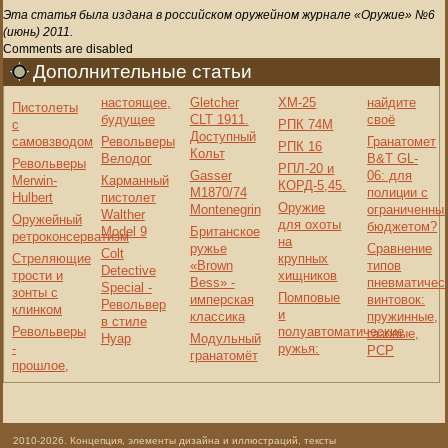
Эта статья была издана в российском оружейном журнале «Оружие» №6
(июнь) 2011.
Comments are disabled
Дополнительные статьи
настоящее,
Gletcher
ХМ-25
найдите
Пистолеты
будущее
CLT 1911.
своё
с
РПК 74М
Доступный
самовзводом
Револьверы
Гранатомет
РПК 16
Кольт
Велодог
B&T GL-
Револьверы
РПЛ-20 и
Gasser
06: для
Merwin-
Карманный
КОРД-5,45.
M1870/74
полиции с
Hulbert
пистолет
Оружие
Montenegrin
ограниченны
Walther
Оружейный
для охоты
бюджетом?
Model 9
Британское
ретроконсерватизм
на
ружье
Сравнение
Colt
Стреляющие
крупных
«Brown
типов
Detective
трости и
хищников
Bess» -
пневматичес
Special -
зонты с
Помповые
имперская
винтовок:
Револьвер
клинком
и
классика
пружинные,
в стиле
Револьверы
полуавтоматические
газовые,
Нуар
Модульный
-
ружья:
PCP
гранатомёт
прошлое,
2010-2026. Концепция, элементы дизайна и иллюстраций, тексты