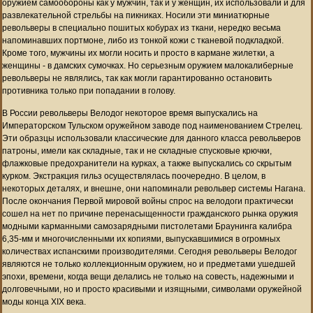
оружием самообороны как у мужчин, так и у женщин, их использовали и для
развлекательной стрельбы на пикниках. Носили эти миниатюрные
револьверы в специально пошитых кобурах из ткани, нередко весьма
напоминавших портмоне, либо из тонкой кожи с тканевой подкладкой.
Кроме того, мужчины их могли носить и просто в кармане жилетки, а
женщины - в дамских сумочках. Но серьезным оружием малокалиберные
револьверы не являлись, так как могли гарантированно остановить
противника только при попадании в голову.
В России револьверы Велодог некоторое время выпускались на
Императорском Тульском оружейном заводе под наименованием Стрелец.
Эти образцы использовали классические для данного класса револьверов
патроны, имели как складные, так и не складные спусковые крючки,
флажковые предохранители на курках, а также выпускались со скрытым
курком. Экстракция гильз осуществлялась поочередно. В целом, в
некоторых деталях, и внешне, они напоминали револьвер системы Нагана.
После окончания Первой мировой войны спрос на велодоги практически
сошел на нет по причине перенасыщенности гражданского рынка оружия
модными карманными самозарядными пистолетами Браунинга калибра
6,35-мм и многочисленными их копиями, выпускавшимися в огромных
количествах испанскими производителями. Сегодня револьверы Велодог
являются не только коллекционным оружием, но и предметами ушедшей
эпохи, времени, когда вещи делались не только на совесть, надежными и
долговечными, но и просто красивыми и изящными, символами оружейной
моды конца XIX века.