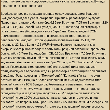
имеют только две оси - спускового крючка и курка, а в револьверах Бульдог
есть еще и ось стопора спуска.
Вообще, вопрос где проходит граница между револьверами Велодог и
Бульдог обсуждался уже многократно. Признаки револьверов Бульдог:
Патрон центрального боя калибра 6,35-мм Браунинг, 7,65-мм Браунинг, .320
CB, .380 CB, .44 Веблей, .44 Бульдог, .450 CB; Поочередная экстракция
гильз шомполом убирающимся в ось барабана; Самовзводный УСМ
адамсовского, трентеровского или веблеевского типа. Признаки
револьверов Велодог: Патрон кругового воспламенения .22 LR, .22
Францез, .22 Extra Long и .22 WRF (Фирма Франкотт выпускала для
американского рынка велодоги в этих калибрах) или патрон центрального
боя калибра 5,7-мм Велодог, 6mm CB, 6,35мм Браунинг и 7,65мм Браунинг;
УСМ с V-образной пружиной галановского типа. В отдельные классы были
выделены: Револьверы Паппи калибра .22 Long и .22 Short с УСМ обоих
типов; Револьверы с одновременной экстракцией гильз (переломки,
откидывающиеся барабаны и т.д.) и револьверы с экстракцией при снятом
барабане; Револьверы типа "Полицейский", "Констебль" и т.д. - по сути
потомки Веблей РИК, но с более совершенным УСМ адамсовского типа
который стоит на 95% бульдогов; Револьверы смешанных типов и
конструкций. УСМ 95% бульдогов вне зависимости от калибра, наличия
складного спуска и даты производства - УСМ с отдельной возвратной
пружиной. А вот 100% всех замеченных велодогов, в том числе и под
пистолетные патроны калибров 6,35-мм и 7,65-мм имеют УСМ с V-образной
пружиной, нижнее перо которой играет роль возвратной пружины спуска.