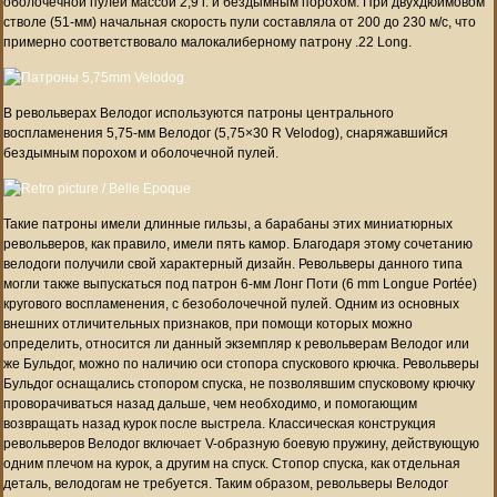
оболочечной пулей массой 2,9 г. и бездымным порохом. При двухдюймовом
стволе (51-мм) начальная скорость пули составляла от 200 до 230 м/c, что
примерно соответствовало малокалиберному патрону .22 Long.
В револьверах Велодог используются патроны центрального
воспламенения 5,75-мм Велодог (5,75×30 R Velodog), снаряжавшийся
бездымным порохом и оболочечной пулей.
Такие патроны имели длинные гильзы, а барабаны этих миниатюрных
револьверов, как правило, имели пять камор. Благодаря этому сочетанию
велодоги получили свой характерный дизайн. Револьверы данного типа
могли также выпускаться под патрон 6-мм Лонг Поти (6 mm Longue Portée)
кругового воспламенения, с безоболочечной пулей. Одним из основных
внешних отличительных признаков, при помощи которых можно
определить, относится ли данный экземпляр к револьверам Велодог или
же Бульдог, можно по наличию оси стопора спускового крючка. Револьверы
Бульдог оснащались стопором спуска, не позволявшим спусковому крючку
проворачиваться назад дальше, чем необходимо, и помогающим
возвращать назад курок после выстрела. Классическая конструкция
револьверов Велодог включает V-образную боевую пружину, действующую
одним плечом на курок, а другим на спуск. Стопор спуска, как отдельная
деталь, велодогам не требуется. Таким образом, револьверы Велодог