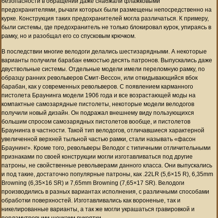
безопасности в обращении даже снабжали флажковыми
предохранителями, рычаги которых были размещены непосредственно на
курке. Конструкция таких предохранителей могла различаться. К примеру,
были системы, где предохранитель не только блокировал курок, упираясь в
рамку, но и разобщал его со спусковым крючком.
В последствии многие велодоги делались шестизарядными. А некоторые
варианты получили барабан емкостью десять патронов. Выпускались даже
двуствольные системы. Отдельные модели имели переломную рамку, по
образцу ранних револьверов Смит-Вессон, или откидывающийся вбок
барабан, как у современных револьверов. С появлением карманного
пистолета Браунинга модели 1906 года и все возрастающей моды на
компактные самозарядные пистолеты, некоторые модели велодогов
получили новый дизайн. Он подражал внешнему виду пользующихся
большим спросом самозарядных пистолетов вообще, и пистолетов
Браунинга в частности. Такой тип велодогов, отличавшиеся характерной
увеличенной верхней тыльной частью рамки, стали называть «фасон
Браунинг». Кроме того, револьверы Велодог с типичными отличительными
признаками по своей конструкции могли изготавливаться под другие
патроны, не свойственные револьверами данного класса. Они выпускались
и под такие, достаточно популярные патроны, как .22LR (5,6×15 R), 6,35mm
Browning (6,35×16 SR) и 7,65mm Browning (7,65×17 SR). Велодоги
производились в разных вариантах исполнения, с различными способами
обработки поверхностей. Изготавливались как вороненые, так и
никелированные варианты, а так же могли украшаться гравировкой и
перламутровыми щечками рукоятки.