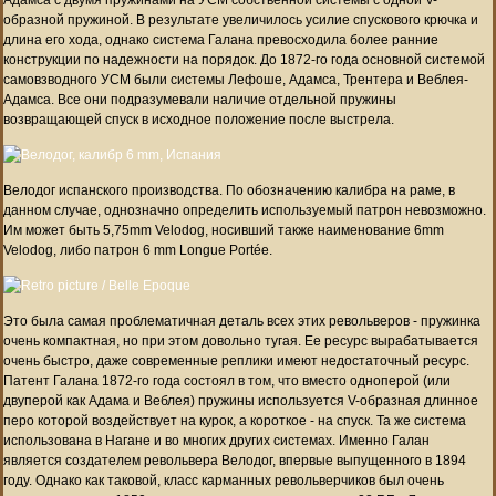
образной пружиной. В результате увеличилось усилие спускового крючка и
длина его хода, однако система Галана превосходила более ранние
конструкции по надежности на порядок. До 1872-го года основной системой
самовзводного УСМ были системы Лефоше, Адамса, Трентера и Веблея-
Адамса. Все они подразумевали наличие отдельной пружины
возвращающей спуск в исходное положение после выстрела.
Велодог испанского производства. По обозначению калибра на раме, в
данном случае, однозначно определить используемый патрон невозможно.
Им может быть 5,75mm Velodog, носивший также наименование 6mm
Velodog, либо патрон
6 mm Longue Portée.
Это была самая проблематичная деталь всех этих револьверов - пружинка
очень компактная, но при этом довольно тугая. Ее ресурс вырабатывается
очень быстро, даже современные реплики имеют недостаточный ресурс.
Патент Галана 1872-го года состоял в том, что вместо одноперой (или
двуперой как Адама и Веблея) пружины используется V-образная длинное
перо которой воздействует на курок, а короткое - на спуск. Та же система
использована в Нагане и во многих других системах. Именно Галан
является создателем револьвера Велодог, впервые выпущенного в 1894
году. Однако как таковой, класс карманных револьверчиков был очень