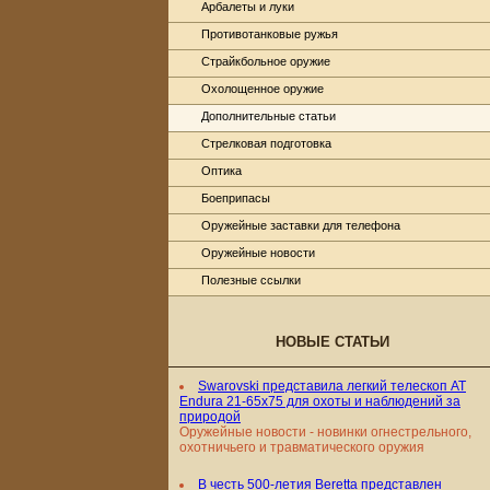
Арбалеты и луки
Противотанковые ружья
Страйкбольное оружие
Охолощенное оружие
Дополнительные статьи
Стрелковая подготовка
Оптика
Боеприпасы
Оружейные заставки для телефона
Оружейные новости
Полезные ссылки
НОВЫЕ СТАТЬИ
Swarovski представила легкий телескоп AT
Endura 21-65x75 для охоты и наблюдений за
природой
Оружейные новости - новинки огнестрельного,
охотничьего и травматического оружия
В честь 500-летия Beretta представлен