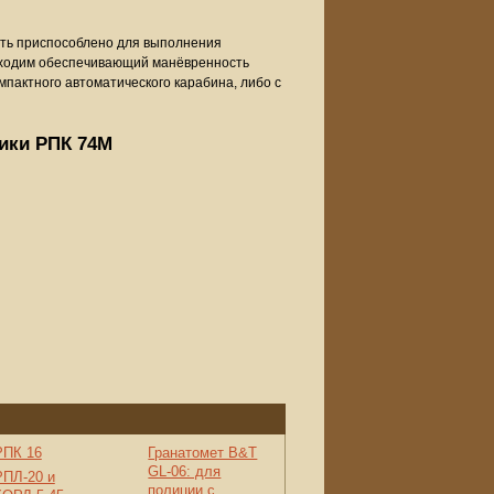
ыть приспособлено для выполнения
еобходим обеспечивающий манёвренность
омпактного автоматического карабина, либо с
тики РПК 74М
РПК 16
Гранатомет B&T
GL-06: для
РПЛ-20 и
полиции с