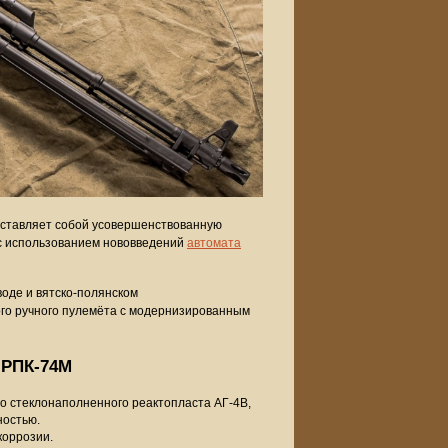
дставляет собой усовершенствованную
 с использованием нововведений
автомата
оде и вятско-полянском
го ручного пулемёта с модернизированным
 РПК-74М
го стеклонаполненного реактопласта АГ-4В,
ностью.
коррозии.