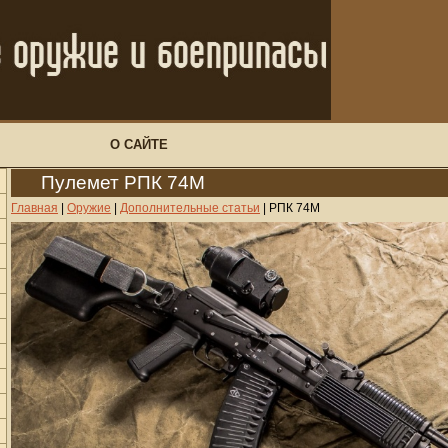
О САЙТЕ
Пулемет РПК 74М
Главная
|
Оружие
|
Дополнительные статьи
|
РПК 74М