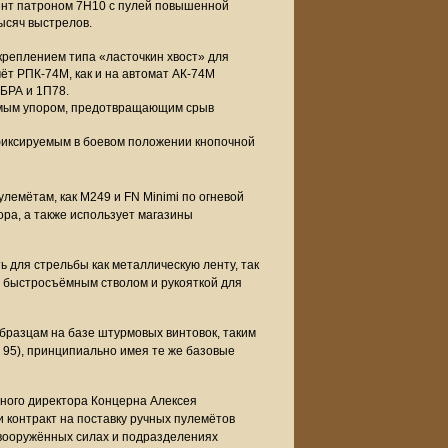
ент патроном 7Н10 с пулей повышенной
ысяч выстрелов.
креплением типа «ласточкин хвост» для
мёт РПК-74М, как и на автомат АК-74М
БРА и 1П78.
емым упором, предотвращающим срыв
иксируемым в боевом положении кнопочной
улемётам, как М249 и FN Minimi по огневой
вора, а также использует магазины
ь для стрельбы как металлическую ленту, так
 быстросъёмным стволом и рукояткой для
разцам на базе штурмовых винтовок, таким
e 95), принципиально имея те же базовые
ьного директора Концерна Алексея
 контракт на поставку ручных пулемётов
вооружённых силах и подразделениях