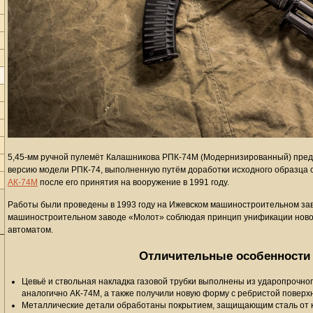
5,45-мм ручной пулемёт Калашникова РПК-74М (Модернизированный) пре
версию модели РПК-74, выполненную путём доработки исходного образца
АК-74М
после его принятия на вооружение в 1991 году.
Работы были проведены в 1993 году на Ижевском машиностроительном зав
машиностроительном заводе «Молот» соблюдая принцип унификации ново
автоматом.
Отличительные особенности
Цевьё и ствольная накладка газовой трубки выполнены из ударопрочно
аналогично АК-74М, а также получили новую форму с ребристой поверх
Металлические детали обработаны покрытием, защищающим сталь от 