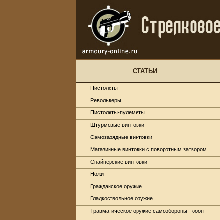
СТАТЬИ
Пистолеты
Револьверы
Пистолеты-пулеметы
Штурмовые винтовки
Самозарядные винтовки
Магазинные винтовки с поворотным затвором
Снайперские винтовки
Ножи
Гражданское оружие
Гладкоствольное оружие
Травматическое оружие самообороны - оооп