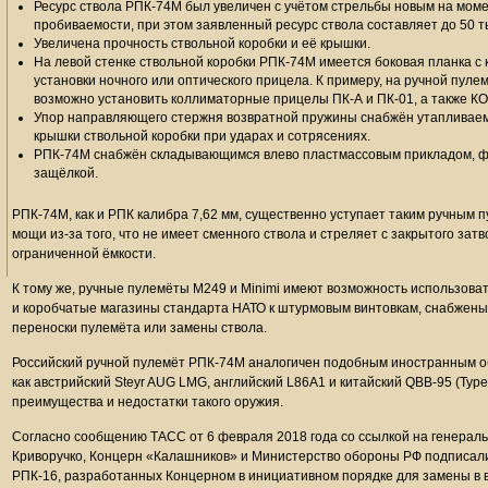
Ресурс ствола РПК-74М был увеличен с учётом стрельбы новым на мом
пробиваемости, при этом заявленный ресурс ствола составляет до 50 т
Увеличена прочность ствольной коробки и её крышки.
На левой стенке ствольной коробки РПК-74М имеется боковая планка с 
установки ночного или оптического прицела. К примеру, на ручной пуле
возможно установить коллиматорные прицелы ПК-А и ПК-01, а также КО
Упор направляющего стержня возвратной пружины снабжён утаплива
крышки ствольной коробки при ударах и сотрясениях.
РПК-74М снабжён складывающимся влево пластмассовым прикладом, ф
защёлкой.
РПК-74М, как и РПК калибра 7,62 мм, существенно уступает таким ручным п
мощи из-за того, что не имеет сменного ствола и стреляет с закрытого зат
ограниченной ёмкости.
К тому же, ручные пулемёты M249 и Minimi имеют возможность использоват
и коробчатые магазины стандарта НАТО к штурмовым винтовкам, снабжены
переноски пулемёта или замены ствола.
Российский ручной пулемёт РПК-74М аналогичен подобным иностранным об
как австрийский Steyr AUG LMG, английский L86A1 и китайский QBB-95 (Typ
преимущества и недостатки такого оружия.
Согласно сообщению ТАСС от 6 февраля 2018 года со ссылкой на генерал
Криворучко, Концерн «Калашников» и Министерство обороны РФ подписали
РПК-16, разработанных Концерном в инициативном порядке для замены в 