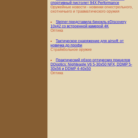
спортивный пистолет 94X Performance
Оружейные новости - новинки огнестрельного,
охотничьего и травматического оружия
Steiner представила бинокль eDiscovery
10x42 со встроенной камерой 4K
Оптика
Тактическое снаряжение для airsoft: от
новичка до профи
Страйкбольное оружие
Практический обзор оптических прицелов
DDoptics: Nighteagle V6 5-30x50 NFX, DDMP 5-
30x56 и DDMP 4-40x50
Оптика