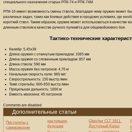
специального назначения старых РПК-74 и РПК-74М.
РПК-16 имеет возможность смены ствола, благодаря чему оружие может б
различных задач, таких как боевые действия в городских условиях, где н
короткий ствол. Таким образом, оружие может использоваться в качестве к
длинным стволом в качестве ручного пулемёта для общевойскового боя.
Тактико-технические характерис
Калибр: 5,45x39
Длина оружия с откинутым прикладом: 1065 мм
Длина оружия со сложенным прикладом: 857 мм
Длина ствола: 590 мм
Масса оружия без патронов: 4,76 кг
Начальная скорость пули: 960 м/с
Скорострельность: 150 выстр./мин
Темп стрельбы: 600-650 выстр./мин
Прицельная дальность: 1000 м
Емкость магазина: 45 патронов
Comments are disabled
Дополнительные статьи
настоящее,
Gletcher CLT 1911.
Пистолеты с
будущее
Доступный Кольт
самовзводом