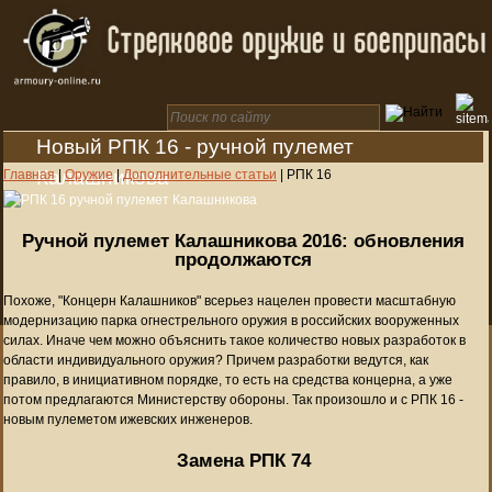
Новый РПК 16 - ручной пулемет
Калашникова
Главная
|
Оружие
|
Дополнительные статьи
|
РПК 16
Ручной пулемет Калашникова 2016: обновления
продолжаются
Похоже, "Концерн Калашников" всерьез нацелен провести масштабную
модернизацию парка огнестрельного оружия в российских вооруженных
силах. Иначе чем можно объяснить такое количество новых разработок в
области индивидуального оружия? Причем разработки ведутся, как
правило, в инициативном порядке, то есть на средства концерна, а уже
потом предлагаются Министерству обороны. Так произошло и с РПК 16 -
новым пулеметом ижевских инженеров.
Замена РПК 74