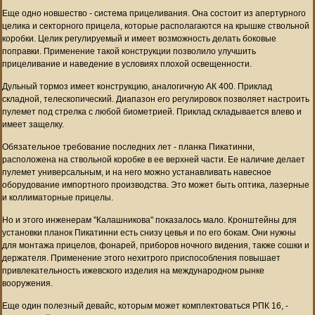
Еще одно новшество - система прицеливания. Она состоит из апертурного
целика и секторного прицела, которые располагаются на крышке ствольной
коробки. Целик регулируемый и имеет возможность делать боковые
поправки. Применение такой конструкции позволило улучшить
прицеливание и наведение в условиях плохой освещенности.
Дульный тормоз имеет конструкцию, аналогичную АК 400. Приклад
складной, телескопический. Диапазон его регулировок позволяет настроить
пулемет под стрелка с любой биометрией. Приклад складывается влево и
имеет защелку.
Обязательное требование последних лет - планка Пикатинни,
расположена на ствольной коробке в ее верхней части. Ее наличие делает
пулемет универсальным, и на него можно устанавливать навесное
оборудование импортного производства. Это может быть оптика, лазерные
и коллиматорные прицелы.
Но и этого инженерам "Калашникова" показалось мало. Кронштейны для
установки планок Пикатинни есть снизу цевья и по его бокам. Они нужны
для монтажа прицелов, фонарей, приборов ночного видения, также сошки и
держателя. Применение этого нехитрого приспособления повышает
привлекательность ижевского изделия на международном рынке
вооружения.
Еще один полезный девайс, которым может комплектоваться РПК 16, -