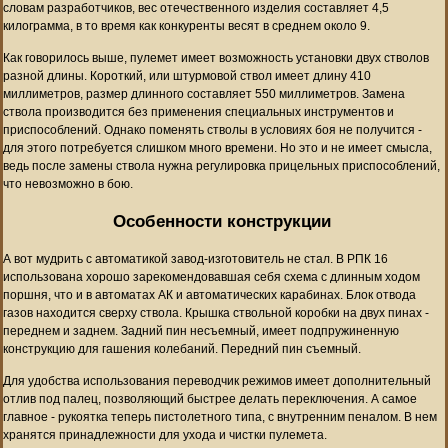
словам разработчиков, вес отечественного изделия составляет 4,5
килограмма, в то время как конкуренты весят в среднем около 9.
Как говорилось выше, пулемет имеет возможность установки двух стволов
разной длины. Короткий, или штурмовой ствол имеет длину 410
миллиметров, размер длинного составляет 550 миллиметров. Замена
ствола производится без применения специальных инструментов и
приспособлений. Однако поменять стволы в условиях боя не получится -
для этого потребуется слишком много времени. Но это и не имеет смысла,
ведь после замены ствола нужна регулировка прицельных приспособлений,
что невозможно в бою.
Особенности конструкции
А вот мудрить с автоматикой завод-изготовитель не стал. В РПК 16
использована хорошо зарекомендовавшая себя схема с длинным ходом
поршня, что и в автоматах АК и автоматических карабинах. Блок отвода
газов находится сверху ствола. Крышка ствольной коробки на двух пинах -
переднем и заднем. Задний пин несъемный, имеет подпружиненную
конструкцию для гашения колебаний. Передний пин съемный.
Для удобства использования переводчик режимов имеет дополнительный
отлив под палец, позволяющий быстрее делать переключения. А самое
главное - рукоятка теперь пистолетного типа, с внутренним пеналом. В нем
хранятся принадлежности для ухода и чистки пулемета.