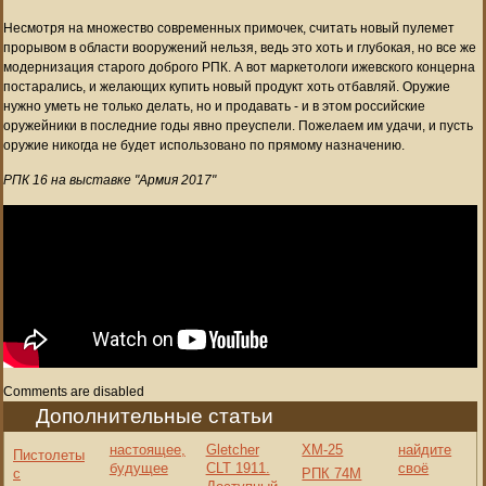
Несмотря на множество современных примочек, считать новый пулемет
прорывом в области вооружений нельзя, ведь это хоть и глубокая, но все же
модернизация старого доброго РПК. А вот маркетологи ижевского концерна
постарались, и желающих купить новый продукт хоть отбавляй. Оружие
нужно уметь не только делать, но и продавать - и в этом российские
оружейники в последние годы явно преуспели. Пожелаем им удачи, и пусть
оружие никогда не будет использовано по прямому назначению.
РПК 16 на выставке "Армия 2017"
Comments are disabled
Дополнительные статьи
настоящее,
Gletcher
ХМ-25
найдите
Пистолеты
будущее
CLT 1911.
своё
с
РПК 74М