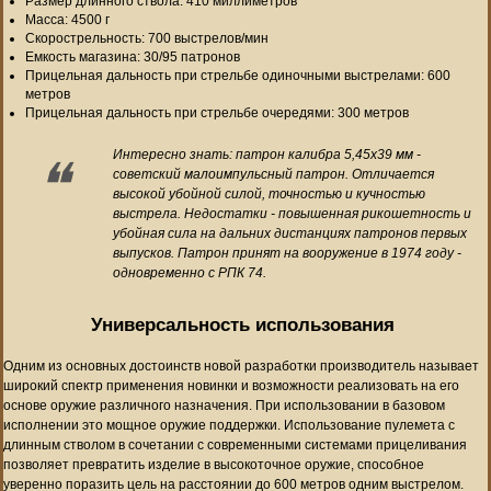
Размер длинного ствола: 410 миллиметров
Масса: 4500 г
Скорострельность: 700 выстрелов/мин
Емкость магазина: 30/95 патронов
Прицельная дальность при стрельбе одиночными выстрелами: 600
метров
Прицельная дальность при стрельбе очередями: 300 метров
Интересно знать: патрон калибра 5,45х39 мм -
советский малоимпульсный патрон. Отличается
высокой убойной силой, точностью и кучностью
выстрела. Недостатки - повышенная рикошетность и
убойная сила на дальних дистанциях патронов первых
выпусков. Патрон принят на вооружение в 1974 году -
одновременно с РПК 74.
Универсальность использования
Одним из основных достоинств новой разработки производитель называет
широкий спектр применения новинки и возможности реализовать на его
основе оружие различного назначения. При использовании в базовом
исполнении это мощное оружие поддержки. Использование пулемета с
длинным стволом в сочетании с современными системами прицеливания
позволяет превратить изделие в высокоточное оружие, способное
уверенно поразить цель на расстоянии до 600 метров одним выстрелом.