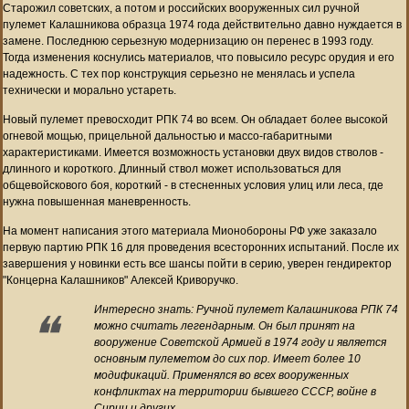
Старожил советских, а потом и российских вооруженных сил ручной
пулемет Калашникова образца 1974 года действительно давно нуждается в
замене. Последнюю серьезную модернизацию он перенес в 1993 году.
Тогда изменения коснулись материалов, что повысило ресурс орудия и его
надежность. С тех пор конструкция серьезно не менялась и успела
технически и морально устареть.
Новый пулемет превосходит РПК 74 во всем. Он обладает более высокой
огневой мощью, прицельной дальностью и массо-габаритными
характеристиками. Имеется возможность установки двух видов стволов -
длинного и короткого. Длинный ствол может использоваться для
общевойскового боя, короткий - в стесненных условия улиц или леса, где
нужна повышенная маневренность.
На момент написания этого материала Мионобороны РФ уже заказало
первую партию РПК 16 для проведения всесторонних испытаний. После их
завершения у новинки есть все шансы пойти в серию, уверен гендиректор
"Концерна Калашников" Алексей Криворучко.
Интересно знать: Ручной пулемет Калашникова РПК 74
можно считать легендарным. Он был принят на
вооружение Советской Армией в 1974 году и является
основным пулеметом до сих пор. Имеет более 10
модификаций. Применялся во всех вооруженных
конфликтах на территории бывшего СССР, войне в
Сирии и других.