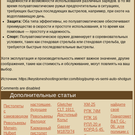
надежности и возможности использования различных зарядов. В то же
время полуавтоматические ружья предпочтительны в ситуациях,
требующих быстрых последующих выстрелов, например, при охоте на
водоплавающую дичь.
Защита:
Оба типа эффективны, но полуавтоматические обеспечивают
преимущество в скорости и простоте использования, в то время как
помповые — простоту и надежность.
Спорт:
Полуавтоматическое оружие доминирует в соревновательных
условиях, таких как стендовая стрельба или стендовая стрельба, где
требуются быстрые последовательные выстрелы.
Хотя эксплуатация и производительность имеют важное значение, другие
соображения, такие как стоимость и обслуживание, могут повлиять на ваш
выбор.
Источник: https://keystoneshootingcenter.com/blog/pump-vs-semi-auto-shotgun
Comments are disabled
Дополнительные статьи
настоящее,
Gletcher
ХМ-25
найдите
Пистолеты
будущее
CLT 1911.
своё
с
РПК 74М
Доступный
самовзводом
Револьверы
Гранатомет
РПК 16
Кольт
Велодог
B&T GL-
Револьверы
РПЛ-20 и
Gasser
06: для
Merwin-
Карманный
КОРД-5,45.
M1870/74
полиции с
Hulbert
пистолет