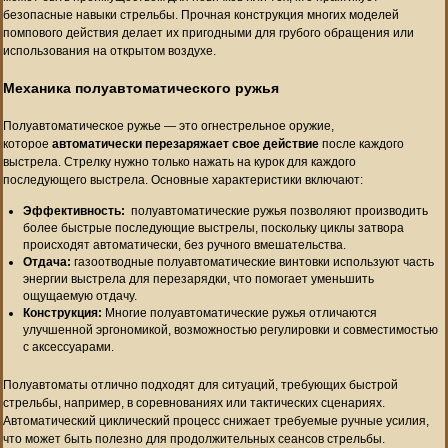
безопасные навыки стрельбы. Прочная конструкция многих моделей
помпового действия делает их пригодными для грубого обращения или
использования на открытом воздухе.
Механика полуавтоматического ружья
Полуавтоматическое ружье — это огнестрельное оружие,
которое
автоматически перезаряжает свое действие
после каждого
выстрела. Стрелку нужно только нажать на курок для каждого
последующего выстрела. Основные характеристики включают:
Эффективность:
полуавтоматические ружья позволяют производить
более быстрые последующие выстрелы, поскольку циклы затвора
происходят автоматически, без ручного вмешательства.
Отдача:
газоотводные полуавтоматические винтовки используют часть
энергии выстрела для перезарядки, что помогает уменьшить
ощущаемую отдачу.
Конструкция:
Многие полуавтоматические ружья отличаются
улучшенной эргономикой, возможностью регулировки и совместимостью
с аксессуарами.
Полуавтоматы отлично подходят для ситуаций, требующих быстрой
стрельбы, например, в соревнованиях или тактических сценариях.
Автоматический циклический процесс снижает требуемые ручные усилия,
что может быть полезно для продолжительных сеансов стрельбы.