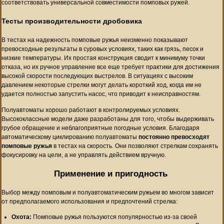
соответствовать универсальной совместимости помповых ружей.
Тесты производительности дробовика
В тестах на надежность помповые ружья неизменно показывают
превосходные результаты в суровых условиях, таких как грязь, песок и
низкие температуры. Их простая конструкция сводит к минимуму точки
отказа, но их ручное управление все еще требует практики для достижения
высокой скорости последующих выстрелов. В ситуациях с высоким
давлением некоторые стрелки могут делать короткий ход, когда им не
удается полностью запустить насос, что приводит к неисправностям.
Полуавтоматы хорошо работают в контролируемых условиях.
Высококлассные модели даже разработаны для того, чтобы выдерживать
грубое обращение и неблагоприятные погодные условия. Благодаря
автоматическому циклированию полуавтоматы
постоянно превосходят
помповые ружья
в тестах на скорость. Они позволяют стрелкам сохранять
фокусировку на цели, а не управлять действием вручную.
Применение и пригодность
Выбор между помповым и полуавтоматическим ружьем во многом зависит
от предполагаемого использования и предпочтений стрелка:
Охота:
Помповые ружья пользуются популярностью из-за своей