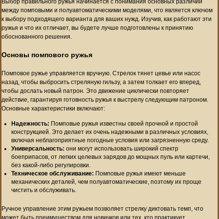
Выбор правильного ружья начинается с понимания основных различий
между помповыми и полуавтоматическими моделями, что является ключом
к выбору подходящего варианта для ваших нужд. Изучив, как работают эти
ружья и что их отличает, вы будете лучше подготовлены к принятию
обоснованного решения.
Основы помпового ружья
Помповое ружье управляется вручную. Стрелок тянет цевье или насос
назад, чтобы выбросить стреляную гильзу, а затем толкает его вперед,
чтобы дослать новый патрон. Это движение циклически повторяет
действие, гарантируя готовность ружья к выстрелу следующим патроном.
Основные характеристики включают:
Надежность:
Помповые ружья известны своей прочной и простой
конструкцией. Это делает их очень надежными в различных условиях,
включая неблагоприятные погодные условия или загрязненную среду.
Универсальность:
они могут использовать широкий спектр
боеприпасов, от легких целевых зарядов до мощных пуль или картечи,
без какой-либо регулировки.
Техническое обслуживание:
Помповые ружья имеют меньше
механических деталей, чем полуавтоматические, поэтому их проще
чистить и обслуживать.
Ручное управление этим ружьем позволяет стрелку диктовать темп, что
может быть преимуществом для новичков или тех, кто практикует