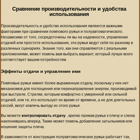
Сравнение производительности и удобства
использования
Производительность и удобство использования являются важными
факторами при сравнении помпового ружья и полуавтоматического.
Независимо от того, сосредоточены ли вы на надежности, управлении
отдачей или простоте использования, эти ружья ведут себя по-разному в
различных сценариях. Знание того, как они справляются с реальными
приложениями, может помочь вам выбрать вариант, который лучше всего
соответствует вашим потребностям.
Эффекты отдачи и управление ими
Помповые ружья имеют более выраженную отдачу, поскольку у них нет
механизмов для поглощения или перенаправления энергии, производимой
при выстреле. Стрелки, которым комфортно с умеренной или сильной
отдачей, или те, кто использует их время от времени, а не для длительных
сессий, могут извлечь выгоду из этого ружья.
Вы можете
контролировать отдачу
, крепко прижав ружье к плечу и слегка
наклонившись вперед. Также может помочь добавление затыльников или
ношение защиты плеча.
В зависимости от конструкции полуавтоматическое ружье работает так,