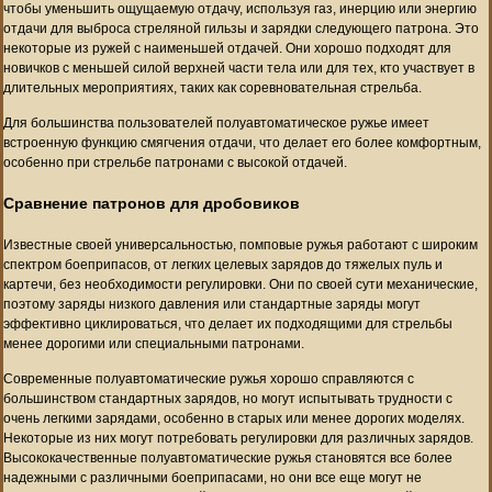
чтобы уменьшить ощущаемую отдачу, используя газ, инерцию или энергию
отдачи для выброса стреляной гильзы и зарядки следующего патрона. Это
некоторые из ружей с наименьшей отдачей. Они хорошо подходят для
новичков с меньшей силой верхней части тела или для тех, кто участвует в
длительных мероприятиях, таких как соревновательная стрельба.
Для большинства пользователей полуавтоматическое ружье имеет
встроенную функцию смягчения отдачи, что делает его более комфортным,
особенно при стрельбе патронами с высокой отдачей.
Сравнение патронов для дробовиков
Известные своей универсальностью, помповые ружья работают с широким
спектром боеприпасов, от легких целевых зарядов до тяжелых пуль и
картечи, без необходимости регулировки. Они по своей сути механические,
поэтому заряды низкого давления или стандартные заряды могут
эффективно циклироваться, что делает их подходящими для стрельбы
менее дорогими или специальными патронами.
Современные полуавтоматические ружья хорошо справляются с
большинством стандартных зарядов, но могут испытывать трудности с
очень легкими зарядами, особенно в старых или менее дорогих моделях.
Некоторые из них могут потребовать регулировки для различных зарядов.
Высококачественные полуавтоматические ружья становятся все более
надежными с различными боеприпасами, но они все еще могут не