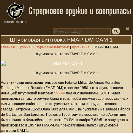
Штурмовая винтовка FMAP-DM CAM 1
Главная
|
Оружие
|
Штурмовые винтовки
|
Аргентина
|
FMAP-DM CAM 1
Штурмовая винтовка FMAP-DM CAM 1
Штурмовая винтовка FMAP-DM CAM 1
Аргентинский производитель оружия Fábrica Militar de Armas Portátiles
Domingo Matheu, Rosário (FMAP-DM) в начале 1950-х гг. выпускал копию
немецкой штурмовой винтовки
StG.44
под обозначением CAM 1. Идея
производства такого оружия была в том, чтобы получать для вооруженных
сил и полиции собственные штурмовые винтовки с государственного
завода. Патроны 7,65х33mm Kurz для CAM 1 выпускались на заводе Fábrica
de Cartuchos San Lorenzo. Позже, в 1955 году, на вооружение в Аргентине
была принята бельгийская винтовка FN FAL калибра 7,62х51 и запущена в
производство в 1957 на FMAP-DM, прекратившем выпуск штурмовой
винтовки CAM 1.