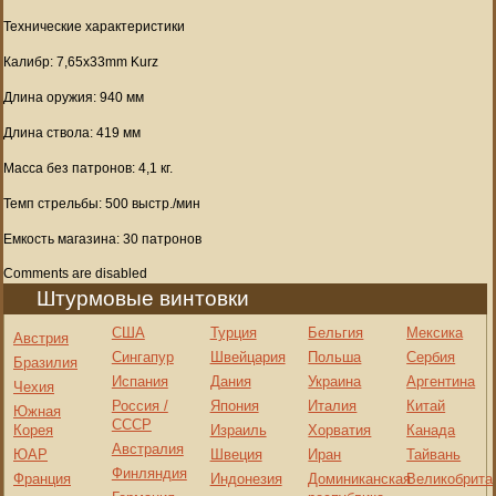
Технические характеристики
Калибр: 7,65х33mm Kurz
Длина оружия: 940 мм
Длина ствола: 419 мм
Масса без патронов: 4,1 кг.
Темп стрельбы: 500 выстр./мин
Емкость магазина: 30 патронов
Comments are disabled
Штурмовые винтовки
США
Турция
Бельгия
Мексика
Австрия
Сингапур
Швейцария
Польша
Сербия
Бразилия
Испания
Дания
Украина
Аргентина
Чехия
Россия /
Япония
Италия
Китай
Южная
СССР
Корея
Израиль
Хорватия
Канада
Австралия
ЮАР
Швеция
Иран
Тайвань
Финляндия
Франция
Индонезия
Доминиканская
Великобрита